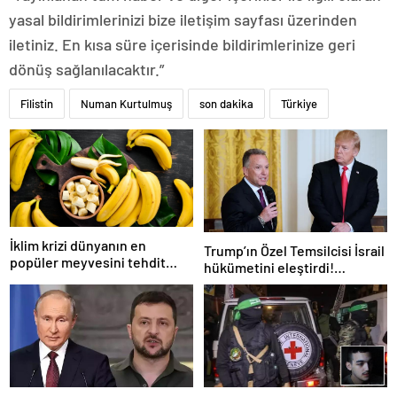
yasal bildirimlerinizi bize iletişim sayfası üzerinden
iletiniz. En kısa süre içerisinde bildirimlerinize geri
dönüş sağlanılacaktır.”
Filistin
Numan Kurtulmuş
son dakika
Türkiye
İklim krizi dünyanın en
Trump’ın Özel Temsilcisi İsrail
popüler meyvesini tehdit
hükümetini eleştirdi!
ediyor: Yok olma tehlikesi ile
‘Gazze’deki savaşı uzatıyorlar’
karşı karşıya