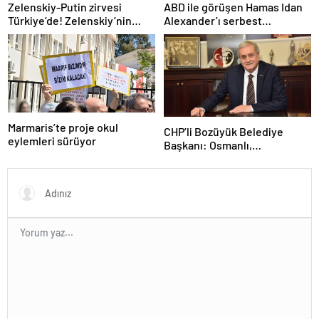
Zelenskiy-Putin zirvesi
ABD ile görüşen Hamas Idan
Türkiye’de! Zelenskiy’nin
Alexander’ı serbest
çağrısı dünya basınında
bırakacak! Türkiye’ye
teşekkür…
Marmaris’te proje okul
CHP’li Bozüyük Belediye
eylemleri sürüyor
Başkanı: Osmanlı,
topraklarımızı parsel parsel
sattı