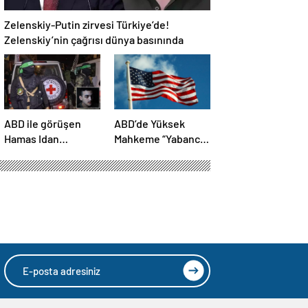
Zelenskiy-Putin zirvesi Türkiye’de!
Zelenskiy’nin çağrısı dünya basınında
ABD ile görüşen
ABD’de Yüksek
Hamas Idan
Mahkeme “Yabancı
Alexander’ı serbest
Düşmanlar Yasası”
bırakacak!
kapsamında sınır
Türkiye’ye
dışı işlemlerinin
teşekkür…
önünü açtı