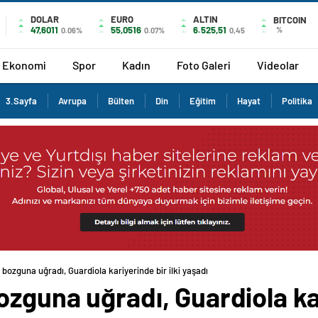
DOLAR
EURO
ALTIN
BITCOIN
47,6011
55,0516
6.525,51
%
0.06%
0.07%
0,45
Ekonomi
Spor
Kadın
Foto Galeri
Videolar
3.Sayfa
Avrupa
Bülten
Din
Eğitim
Hayat
Politika
bozguna uğradı, Guardiola kariyerinde bir ilki yaşadı
zguna uğradı, Guardiola kari