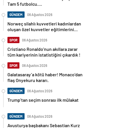
Tam 5 futbolcu….
GÜNDEM
06 Ağustos 2026
Norweç silahlı kuvvetleri kadınlardan
oluşan özel kuvvetler eğitimlerini
başlattı.
SPOR
06 Ağustos 2026
Cristiano Ronaldo’nun akıllara zarar
tüm kariyerinin istatistiğini çıkardık !
SPOR
06 Ağustos 2026
Galatasaray’a kötü haber! Monaco’dan
flaş Onyekuru kararı.
GÜNDEM
06 Ağustos 2026
Trump’tan seçim sonrası ilk mülakat
GÜNDEM
06 Ağustos 2026
Avusturya başbakanı Sebastian Kurz