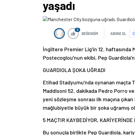
yaşadı
0
BEĞENDİM
ABONE OL
İngiltere Premier Lig’in 12. haftasında
Postecoglou’nun ekibi, Pep Guardiola’
GUARDIOLA ŞOKA UĞRADI
Etihad Stadyumu’nda oynanan maçta Tot
Maddisoni 52. dakikada Pedro Porro ve
yeni sözleşme sonrası ilk maçına çıkan
mağlubiyetle büyük bir şoka uğramış o
5 MAÇTIR KAYBEDİYOR, KARİYERİNDE B
Bu sonuçla birlikte Pep Guardiola, kari