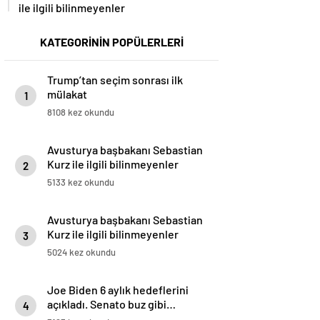
ile ilgili bilinmeyenler
KATEGORİNİN POPÜLERLERİ
Trump’tan seçim sonrası ilk
mülakat
1
8108 kez okundu
Avusturya başbakanı Sebastian
Kurz ile ilgili bilinmeyenler
2
5133 kez okundu
Avusturya başbakanı Sebastian
Kurz ile ilgili bilinmeyenler
3
5024 kez okundu
Joe Biden 6 aylık hedeflerini
açıkladı. Senato buz gibi…
4