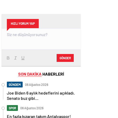
HIZLI YORUM YAP
GÖNDER
SON DAKİKA
HABERLERİ
GÜNDEM
06 Ağustos 2026
Joe Biden 6 aylık hedeflerini açıkladı.
Senato buz gibi…
SPOR
06 Ağustos 2026
En fazla kızaran takım Antalyaspor!