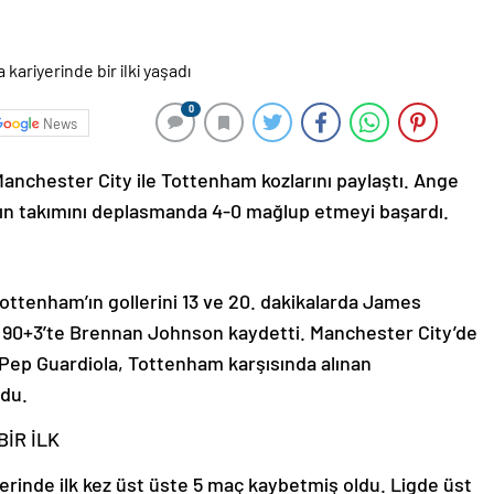
0
News
 Manchester City ile Tottenham kozlarını paylaştı. Ange
nın takımını deplasmanda 4-0 mağlup etmeyi başardı.
tenham’ın gollerini 13 ve 20. dakikalarda James
 90+3’te Brennan Johnson kaydetti. Manchester City’de
 Pep Guardiola, Tottenham karşısında alınan
ldu.
İR İLK
yerinde ilk kez üst üste 5 maç kaybetmiş oldu. Ligde üst