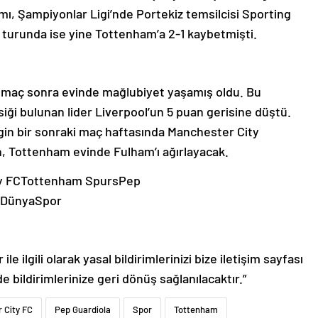
mı, Şampiyonlar Ligi’nde Portekiz temsilcisi Sporting
16 turunda ise yine Tottenham’a 2-1 kaybetmişti.
 maç sonra evinde mağlubiyet yaşamış oldu. Bu
siği bulunan lider Liverpool’un 5 puan gerisine düştü.
igin bir sonraki maç haftasında Manchester City
, Tottenham evinde Fulham’ı ağırlayacak.
y FCTottenham SpursPep
lDünyaSpor
le ilgili olarak yasal bildirimlerinizi bize iletişim sayfası
de bildirimlerinize geri dönüş sağlanılacaktır.”
 City FC
Pep Guardiola
Spor
Tottenham