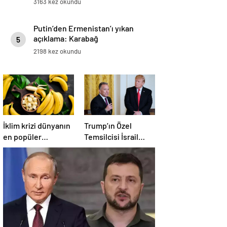
3163 kez okundu
Putin’den Ermenistan’ı yıkan
açıklama: Karabağ
5
Azerbaycan’ın ayrılmaz bir
2198 kez okundu
parçasıdır!
İklim krizi dünyanın
Trump’ın Özel
en popüler
Temsilcisi İsrail
meyvesini tehdit
hükümetini
ediyor: Yok olma
eleştirdi!
tehlikesi ile karşı
‘Gazze’deki savaşı
karşıya
uzatıyorlar’