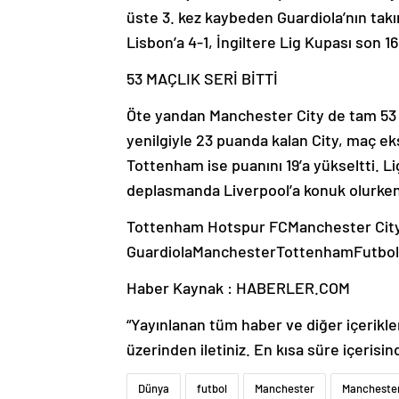
üste 3. kez kaybeden Guardiola’nın takı
Lisbon’a 4-1, İngiltere Lig Kupası son 
53 MAÇLIK SERİ BİTTİ
Öte yandan Manchester City de tam 53
yenilgiyle 23 puanda kalan City, maç ek
Tottenham ise puanını 19’a yükseltti. L
deplasmanda Liverpool’a konuk olurken
Tottenham Hotspur FCManchester Cit
GuardiolaManchesterTottenhamFutbo
Haber Kaynak : HABERLER.COM
“Yayınlanan tüm haber ve diğer içerikler i
üzerinden iletiniz. En kısa süre içerisin
Dünya
futbol
Manchester
Manchester