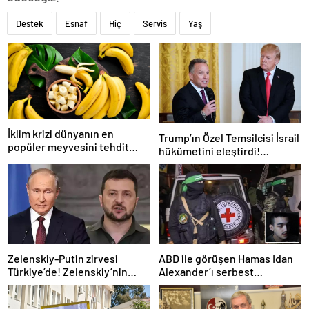
Destek
Esnaf
Hiç
Servis
Yaş
İklim krizi dünyanın en
Trump’ın Özel Temsilcisi İsrail
popüler meyvesini tehdit
hükümetini eleştirdi!
ediyor: Yok olma tehlikesi ile
‘Gazze’deki savaşı uzatıyorlar’
karşı karşıya
Zelenskiy-Putin zirvesi
ABD ile görüşen Hamas Idan
Türkiye’de! Zelenskiy’nin
Alexander’ı serbest
çağrısı dünya basınında
bırakacak! Türkiye’ye
teşekkür…