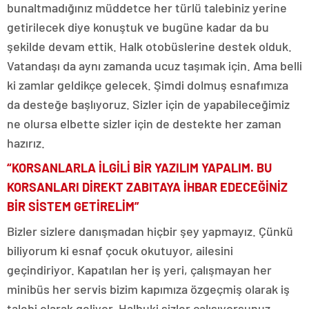
bunaltmadığınız müddetce her türlü talebiniz yerine
getirilecek diye konuştuk ve bugüne kadar da bu
şekilde devam ettik. Halk otobüslerine destek olduk.
Vatandaşı da aynı zamanda ucuz taşımak için. Ama belli
ki zamlar geldikçe gelecek. Şimdi dolmuş esnafımıza
da desteğe başlıyoruz. Sizler için de yapabileceğimiz
ne olursa elbette sizler için de destekte her zaman
hazırız.
“KORSANLARLA İLGİLİ BİR YAZILIM YAPALIM. BU
KORSANLARI DİREKT ZABITAYA İHBAR EDECEĞİNİZ
BİR SİSTEM GETİRELİM”
Bizler sizlere danışmadan hiçbir şey yapmayız. Çünkü
biliyorum ki esnaf çocuk okutuyor, ailesini
geçindiriyor. Kapatılan her iş yeri, çalışmayan her
minibüs her servis bizim kapımıza özgeçmiş olarak iş
talebi olarak geliyor. Halbuki sizler çalışıyorsunuz,