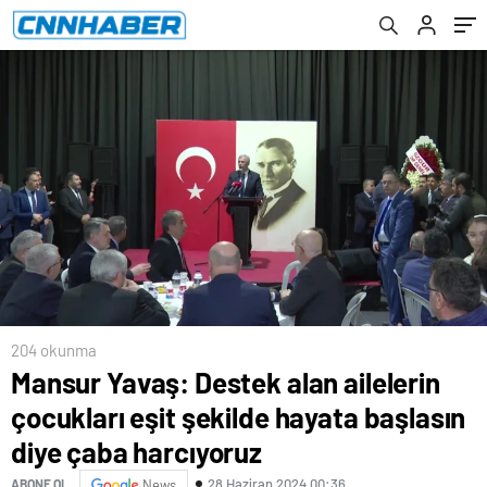
çaba harcıyoruz
204 okunma
Mansur Yavaş: Destek alan ailelerin
çocukları eşit şekilde hayata başlasın
diye çaba harcıyoruz
28 Haziran 2024 00:36
ABONE OL
News