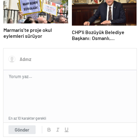
Marmaris’te proje okul
CHP’li Bozüyük Belediye
eylemleri sürüyor
Başkanı: Osmanlı,
topraklarımızı parsel parsel
sattı
En az 10 karakter gerekli
Gönder