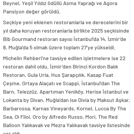
Beynel, Yeşil Yıldız ödüllü Asma Yaprağı ve Agora
Pansiyon değer görüldü.
Seçkiye yeni eklenen restoranlarla ve derecelerini bir
yıl daha koruyan restoranlarla birlikte 2025 seçkisinde
Bib Gourmand restoran sayısı İstanbul’da 14, İzmir’de
8, Muğla’da 5 olmak üzere toplam 27’ye yükseldi.
Michelin Rehberi’ne tavsiye edilen işletmelere ise 22
restoran dahil oldu. İzmir’den Birinci Kordon Balık
Restoran, Gula Urla, Hus Şarapçılık, Kasap Fuat
Çeşme, Ortaya Alaçatı ve Scappi, İstanbul’dan The
Barn, Telezzüz, Apartıman Yeniköy, Herise İstanbul ve
Lokanta by Divan, Muğla’dan ise Divia by Maksut Aşkar,
Barbarossa, Karnas Vineyards, Kornel, Lucca By The
Sea, Oi Filoi, Oro by Alfredo Russo, Mori, The Red
Balloon Yalıkavak ve Mezra Yalıkavak tavsiye listesinde
yer aldı.