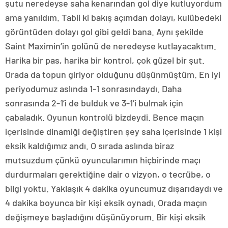
şutu neredeyse saha kenarından gol diye kutluyordum
ama yanıldım. Tabii ki bakış açımdan dolayı, kulübedeki
görüntüden dolayı gol gibi geldi bana. Aynı şekilde
Saint Maximin’in golünü de neredeyse kutlayacaktım.
Harika bir pas, harika bir kontrol, çok güzel bir şut.
Orada da topun giriyor olduğunu düşünmüştüm. En iyi
periyodumuz aslında 1-1 sonrasındaydı. Daha
sonrasında 2-1’i de bulduk ve 3-1’i bulmak için
çabaladık. Oyunun kontrolü bizdeydi. Bence maçın
içerisinde dinamiği değiştiren şey saha içerisinde 1 kişi
eksik kaldığımız andı. O sırada aslında biraz
mutsuzdum çünkü oyuncularımın hiçbirinde maçı
durdurmaları gerektiğine dair o vizyon, o tecrübe, o
bilgi yoktu. Yaklaşık 4 dakika oyuncumuz dışarıdaydı ve
4 dakika boyunca bir kişi eksik oynadı. Orada maçın
değişmeye başladığını düşünüyorum. Bir kişi eksik