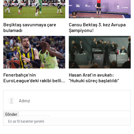
Beşiktaş savunmaya çare
Cansu Bektaş 3. kez Avrupa
bulamadı
Şampiyonu!
Fenerbahçe’nin
Hasan Arat’ın avukatı:
EuroLeague’deki rakibi belli
“Hukuki süreç başlatıldı”
oluyor!
Gönder
En az 10 karakter gerekli