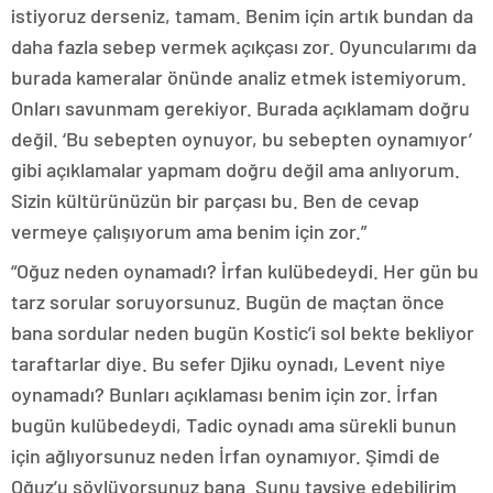
istiyoruz derseniz, tamam. Benim için artık bundan da
daha fazla sebep vermek açıkçası zor. Oyuncularımı da
burada kameralar önünde analiz etmek istemiyorum.
Onları savunmam gerekiyor. Burada açıklamam doğru
değil. ‘Bu sebepten oynuyor, bu sebepten oynamıyor’
gibi açıklamalar yapmam doğru değil ama anlıyorum.
Sizin kültürünüzün bir parçası bu. Ben de cevap
vermeye çalışıyorum ama benim için zor.”
“Oğuz neden oynamadı? İrfan kulübedeydi. Her gün bu
tarz sorular soruyorsunuz. Bugün de maçtan önce
bana sordular neden bugün Kostic’i sol bekte bekliyor
taraftarlar diye. Bu sefer Djiku oynadı, Levent niye
oynamadı? Bunları açıklaması benim için zor. İrfan
bugün kulübedeydi, Tadic oynadı ama sürekli bunun
için ağlıyorsunuz neden İrfan oynamıyor. Şimdi de
Oğuz’u söylüyorsunuz bana. Şunu tavsiye edebilirim