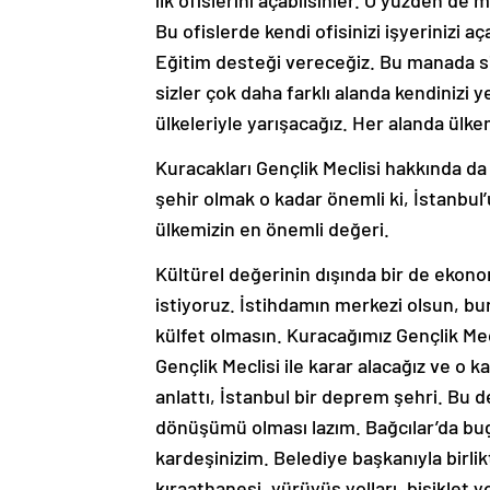
ilk ofislerini açabilsinler. O yüzden de 
Bu ofislerde kendi ofisinizi işyerinizi 
Eğitim desteği vereceğiz. Bu manada siz
sizler çok daha farklı alanda kendinizi 
ülkeleriyle yarışacağız. Her alanda ülk
Kuracakları Gençlik Meclisi hakkında d
şehir olmak o kadar önemli ki, İstanbul
ülkemizin en önemli değeri.
Kültürel değerinin dışında bir de ekono
istiyoruz. İstihdamın merkezi olsun, b
külfet olmasın. Kuracağımız Gençlik Mecl
Gençlik Meclisi ile karar alacağız ve o
anlattı, İstanbul bir deprem şehri. Bu
dönüşümü olması lazım. Bağcılar’da bu
kardeşinizim. Belediye başkanıyla birli
kıraathanesi, yürüyüş yolları, bisiklet y