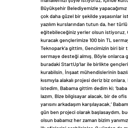
mahallemizi şöyle istiyoruz, içinde kü
Büyükşehir Belediyemizle yapacağımız sos
çok daha güzel bir şekilde yaşasınlar is
yazılım kurslarından tutun da, her türlü 
eğitebileceğiniz yerler olsun istiyoruz. G
kuracak gençlerimize 100 bin TL sermay
Teknopark’a gittim. Gencimizin biri bir t
sermaye desteği almış. Böyle onlarca ge
buradaki StartUp’lar ile birlikte gençle
kurabilsin. İnşaat mühendislerinin bazıla
kısmıyla alakalı projesi deriz biz onlara
istedim. Babama gittim dedim ki; ‘baba 
lazım. Bize bilgisayar alacak, bir de ofi
yarısını arkadaşım karşılayacak.’ Babam
gün ben projeci olarak başlasaydım, bu
olsun babamız her zaman bizim yanımızda