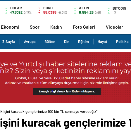
DOLAR
EURO
ALTIN
BITCOIN
47,7092
55,0395
6.554,25
%
0.17%
-0.01%
0,95
Ekonomi
Spor
Kadın
Foto Galeri
Videolar
3.Sayfa
Avrupa
Bülten
Din
Eğitim
Hayat
Politika
lk işini kuracak gençlerimize 100 bin TL sermaye vereceğiz”
 işini kuracak gençlerimize 