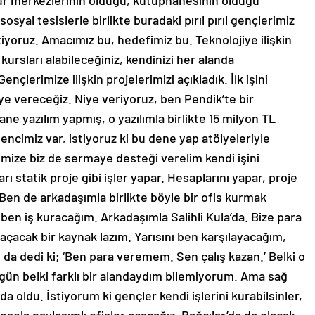
ltür merkezlerinin olduğu, kütüphanesinin olduğu
yal tesislerle birlikte buradaki pırıl pırıl gençlerimiz
tiyoruz. Amacımız bu, hedefimiz bu. Teknolojiye ilişkin
kursları alabileceğiniz, kendinizi her alanda
ençlerimize ilişkin projelerimizi açıkladık. İlk işini
e vereceğiz. Niye veriyoruz, ben Pendik’te bir
ane yazılım yapmış, o yazılımla birlikte 15 milyon TL
ncimiz var, istiyoruz ki bu dene yap atölyeleriyle
rimize biz de sermaye desteği verelim kendi işini
rı statik proje gibi işler yapar. Hesaplarını yapar, proje
. Ben de arkadaşımla birlikte böyle bir ofis kurmak
ben iş kuracağım. Arkadaşımla Salihli Kula’da. Bize para
s açacak bir kaynak lazım. Yarısını ben karşılayacağım,
 da dedi ki; ‘Ben para veremem. Sen çalış kazan.’ Belki o
gün belki farklı bir alandaydım bilemiyorum. Ama sağ
 oldu. İstiyorum ki gençler kendi işlerini kurabilsinler,