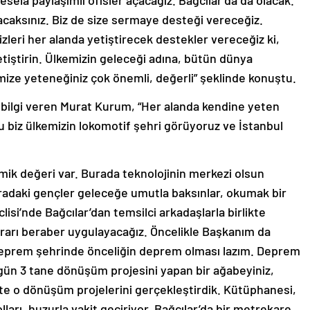
mesela paylaşımlı ofisler açacağız. Bağcılar’da da olacak.
açacaksınız. Biz de size sermaye desteği vereceğiz.
leri her alanda yetiştirecek destekler vereceğiz ki,
yetiştirin. Ülkemizin geleceği adına, bütün dünya
emize yeteneğiniz çok önemli, değerli” şeklinde konuştu.
a bilgi veren Murat Kurum, “Her alanda kendine yeten
’u biz ülkemizin lokomotif şehri görüyoruz ve İstanbul
mik değeri var. Burada teknolojinin merkezi olsun
uradaki gençler geleceğe umutla baksınlar, okumak bir
isi’nde Bağcılar’dan temsilci arkadaşlarla birlikte
 kararı beraber uygulayacağız. Öncelikle Başkanım da
 deprem şehrinde önceliğin deprem olması lazım. Deprem
gün 3 tane dönüşüm projesini yapan bir ağabeyiniz,
kte o dönüşüm projelerini gerçekleştirdik. Kütüphanesi,
olları, huzurla vakit geçiriyor. Bağcılar’da bir metrekare