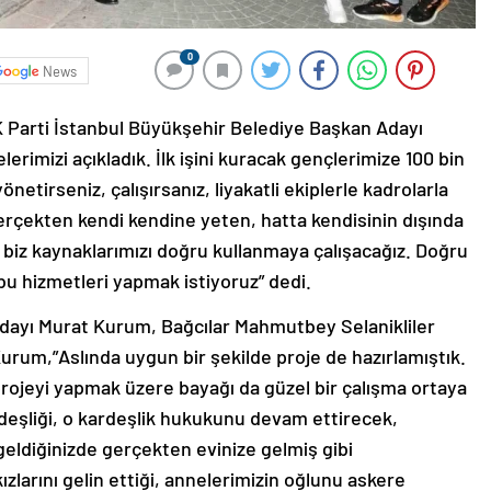
0
News
AK Parti İstanbul Büyükşehir Belediye Başkan Adayı
erimizi açıkladık. İlk işini kuracak gençlerimize 100 bin
tirseniz, çalışırsanız, liyakatli ekiplerle kadrolarla
gerçekten kendi kendine yeten, hatta kendisinin dışında
en biz kaynaklarımızı doğru kullanmaya çalışacağız. Doğru
k bu hizmetleri yapmak istiyoruz” dedi.
dayı Murat Kurum, Bağcılar Mahmutbey Selanikliler
urum,”Aslında uygun bir şekilde proje de hazırlamıştık.
ojeyi yapmak üzere bayağı da güzel bir çalışma ortaya
deşliği, o kardeşlik hukukunu devam ettirecek,
 geldiğinizde gerçekten evinize gelmiş gibi
zlarını gelin ettiği, annelerimizin oğlunu askere