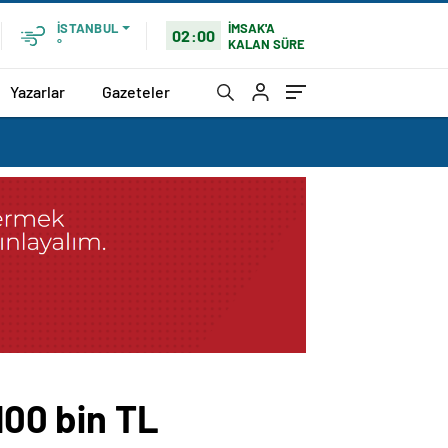
İMSAK'A
İSTANBUL
02:00
KALAN SÜRE
°
Yazarlar
Gazeteler
100 bin TL