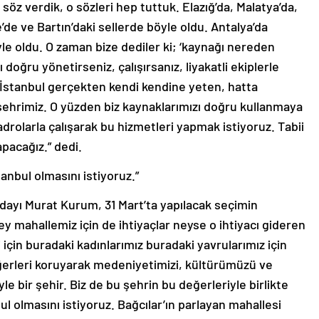
 söz verdik, o sözleri hep tuttuk. Elazığ’da, Malatya’da,
’de ve Bartın’daki sellerde böyle oldu. Antalya’da
le oldu. O zaman bize dediler ki; ‘kaynağı nereden
doğru yönetirseniz, çalışırsanız, liyakatli ekiplerle
. İstanbul gerçekten kendi kendine yeten, hatta
ir şehrimiz. O yüzden biz kaynaklarımızı doğru kullanmaya
kadrolarla çalışarak bu hizmetleri yapmak istiyoruz. Tabii
pacağız.” dedi.
tanbul olmasını istiyoruz.”
ayı Murat Kurum, 31 Mart’ta yapılacak seçimin
 mahallemiz için de ihtiyaçlar neyse o ihtiyacı gideren
için buradaki kadınlarımız buradaki yavrularımız için
ğerleri koruyarak medeniyetimizi, kültürümüzü ve
le bir şehir. Biz de bu şehrin bu değerleriyle birlikte
ul olmasını istiyoruz. Bağcılar’ın parlayan mahallesi