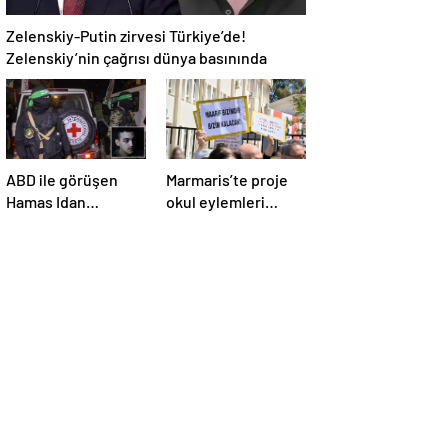
Zelenskiy-Putin zirvesi Türkiye’de!
Zelenskiy’nin çağrısı dünya basınında
ABD ile görüşen
Marmaris’te proje
Hamas Idan
okul eylemleri
Alexander’ı serbest
sürüyor
bırakacak!
Türkiye’ye
teşekkür…