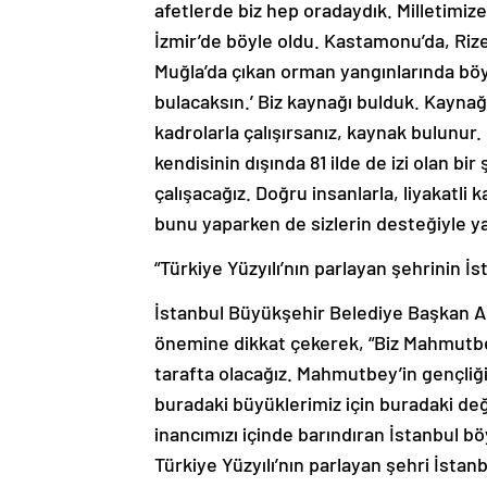
afetlerde biz hep oradaydık. Milletimize
İzmir’de böyle oldu. Kastamonu’da, Rize
Muğla’da çıkan orman yangınlarında böy
bulacaksın.’ Biz kaynağı bulduk. Kaynağı 
kadrolarla çalışırsanız, kaynak bulunur
kendisinin dışında 81 ilde de izi olan b
çalışacağız. Doğru insanlarla, liyakatli 
bunu yaparken de sizlerin desteğiyle ya
“Türkiye Yüzyılı’nın parlayan şehrinin İs
İstanbul Büyükşehir Belediye Başkan Ad
önemine dikkat çekerek, “Biz Mahmutbey
tarafta olacağız. Mahmutbey’in gençliği 
buradaki büyüklerimiz için buradaki de
inancımızı içinde barındıran İstanbul böy
Türkiye Yüzyılı’nın parlayan şehri İstanb