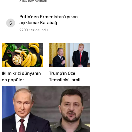
3164 kez okundu
Putin’den Ermenistan’ı yıkan
açıklama: Karabağ
5
Azerbaycan’ın ayrılmaz bir
2200 kez okundu
parçasıdır!
İklim krizi dünyanın
Trump’ın Özel
en popüler
Temsilcisi İsrail
meyvesini tehdit
hükümetini
ediyor: Yok olma
eleştirdi!
tehlikesi ile karşı
‘Gazze’deki savaşı
karşıya
uzatıyorlar’