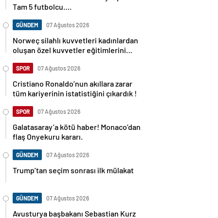
Tam 5 futbolcu….
GÜNDEM
07 Ağustos 2026
Norweç silahlı kuvvetleri kadınlardan
oluşan özel kuvvetler eğitimlerini
başlattı.
SPOR
07 Ağustos 2026
Cristiano Ronaldo’nun akıllara zarar
tüm kariyerinin istatistiğini çıkardık !
SPOR
07 Ağustos 2026
Galatasaray’a kötü haber! Monaco’dan
flaş Onyekuru kararı.
GÜNDEM
07 Ağustos 2026
Trump’tan seçim sonrası ilk mülakat
GÜNDEM
07 Ağustos 2026
Avusturya başbakanı Sebastian Kurz