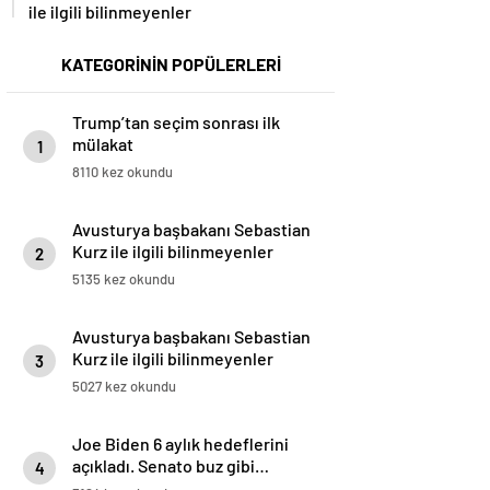
ile ilgili bilinmeyenler
KATEGORİNİN POPÜLERLERİ
Trump’tan seçim sonrası ilk
mülakat
1
8110 kez okundu
Avusturya başbakanı Sebastian
Kurz ile ilgili bilinmeyenler
2
5135 kez okundu
Avusturya başbakanı Sebastian
Kurz ile ilgili bilinmeyenler
3
5027 kez okundu
Joe Biden 6 aylık hedeflerini
açıkladı. Senato buz gibi…
4