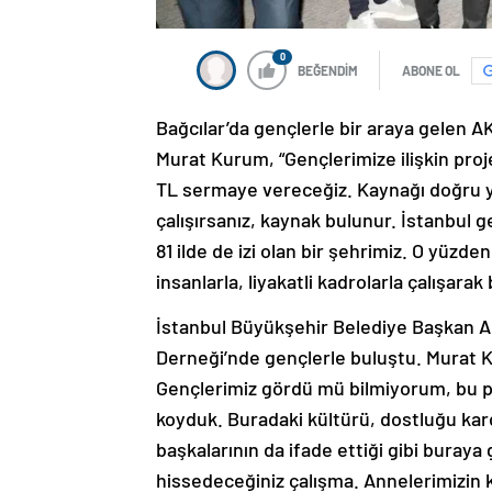
0
BEĞENDİM
ABONE OL
Bağcılar’da gençlerle bir araya gelen 
Murat Kurum, “Gençlerimize ilişkin projel
TL sermaye vereceğiz. Kaynağı doğru yöne
çalışırsanız, kaynak bulunur. İstanbul 
81 ilde de izi olan bir şehrimiz. O yüzd
insanlarla, liyakatli kadrolarla çalışara
İstanbul Büyükşehir Belediye Başkan A
Derneği’nde gençlerle buluştu. Murat K
Gençlerimiz gördü mü bilmiyorum, bu pr
koyduk. Buradaki kültürü, dostluğu kar
başkalarının da ifade ettiği gibi buraya
hissedeceğiniz çalışma. Annelerimizin kı