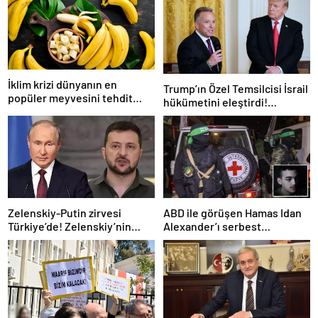
İklim krizi dünyanın en
Trump’ın Özel Temsilcisi İsrail
popüler meyvesini tehdit
hükümetini eleştirdi!
ediyor: Yok olma tehlikesi ile
‘Gazze’deki savaşı uzatıyorlar’
karşı karşıya
Zelenskiy-Putin zirvesi
ABD ile görüşen Hamas Idan
Türkiye’de! Zelenskiy’nin
Alexander’ı serbest
çağrısı dünya basınında
bırakacak! Türkiye’ye
teşekkür…