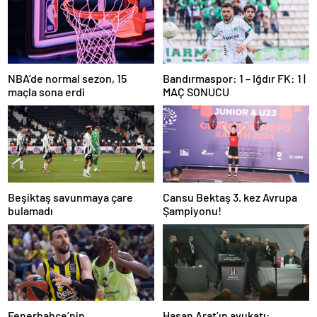
NBA’de normal sezon, 15
Bandırmaspor: 1 – Iğdır FK: 1 |
maçla sona erdi
MAÇ SONUCU
Beşiktaş savunmaya çare
Cansu Bektaş 3. kez Avrupa
bulamadı
Şampiyonu!
Fenerbahçe’nin
Hasan Arat’ın avukatı: