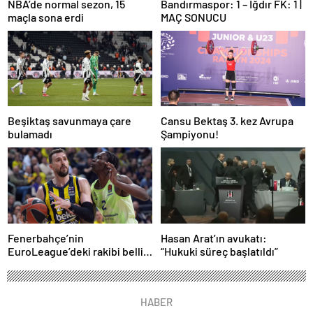
NBA’de normal sezon, 15
Bandırmaspor: 1 – Iğdır FK: 1 |
maçla sona erdi
MAÇ SONUCU
Beşiktaş savunmaya çare
Cansu Bektaş 3. kez Avrupa
bulamadı
Şampiyonu!
Fenerbahçe’nin
Hasan Arat’ın avukatı:
EuroLeague’deki rakibi belli
“Hukuki süreç başlatıldı”
oluyor!
HABER