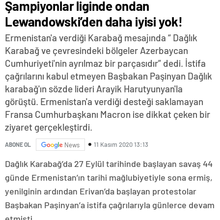
Şampiyonlar liginde ondan
Lewandowski’den daha iyisi yok!
Ermenistan'a verdiği Karabağ mesajında “ Dağlık
Karabağ ve çevresindeki bölgeler Azerbaycan
Cumhuriyeti'nin ayrılmaz bir parçasıdır” dedi. İstifa
çağrılarını kabul etmeyen Başbakan Paşinyan Dağlık
karabağ'ın sözde lideri Arayik Harutyunyan'la
görüştü. Ermenistan'a verdiği desteği saklamayan
Fransa Cumhurbaşkanı Macron ise dikkat çeken bir
ziyaret gerçekleştirdi.
11 Kasım 2020 13:13
ABONE OL
News
Dağlık Karabağ’da 27 Eylül tarihinde başlayan savaş 44
günde Ermenistan’ın tarihi mağlubiyetiyle sona ermiş,
yenilginin ardından Erivan’da başlayan protestolar
Başbakan Paşinyan’a istifa çağrılarıyla günlerce devam
etmişti.