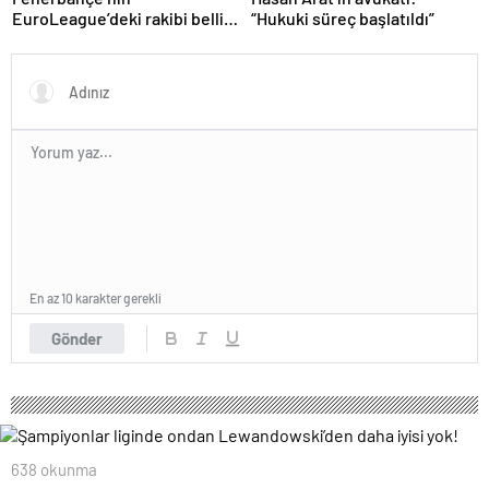
EuroLeague’deki rakibi belli
“Hukuki süreç başlatıldı”
oluyor!
En az 10 karakter gerekli
Gönder
638 okunma