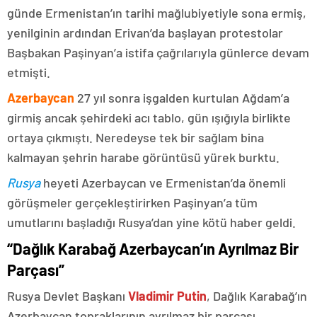
günde Ermenistan’ın tarihi mağlubiyetiyle sona ermiş,
yenilginin ardından Erivan’da başlayan protestolar
Başbakan Paşinyan’a istifa çağrılarıyla günlerce devam
etmişti.
Azerbaycan
27 yıl sonra işgalden kurtulan Ağdam’a
girmiş ancak şehirdeki acı tablo, gün ışığıyla birlikte
ortaya çıkmıştı. Neredeyse tek bir sağlam bina
kalmayan şehrin harabe görüntüsü yürek burktu.
Rusya
heyeti Azerbaycan ve Ermenistan’da önemli
görüşmeler gerçekleştirirken Paşinyan’a tüm
umutlarını başladığı Rusya’dan yine kötü haber geldi.
“Dağlık Karabağ Azerbaycan’ın Ayrılmaz Bir
Parçası”
Rusya Devlet Başkanı
Vladimir Putin
, Dağlık Karabağ’ın
Azerbaycan topraklarının ayrılmaz bir parçası