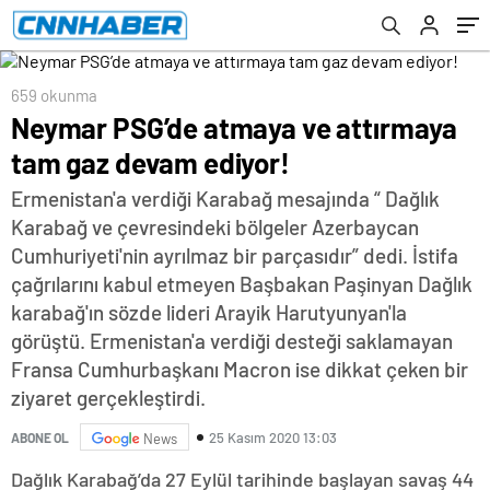
659 okunma
Neymar PSG’de atmaya ve attırmaya
tam gaz devam ediyor!
Ermenistan'a verdiği Karabağ mesajında “ Dağlık
Karabağ ve çevresindeki bölgeler Azerbaycan
Cumhuriyeti'nin ayrılmaz bir parçasıdır” dedi. İstifa
çağrılarını kabul etmeyen Başbakan Paşinyan Dağlık
karabağ'ın sözde lideri Arayik Harutyunyan'la
görüştü. Ermenistan'a verdiği desteği saklamayan
Fransa Cumhurbaşkanı Macron ise dikkat çeken bir
ziyaret gerçekleştirdi.
25 Kasım 2020 13:03
ABONE OL
News
Dağlık Karabağ’da 27 Eylül tarihinde başlayan savaş 44