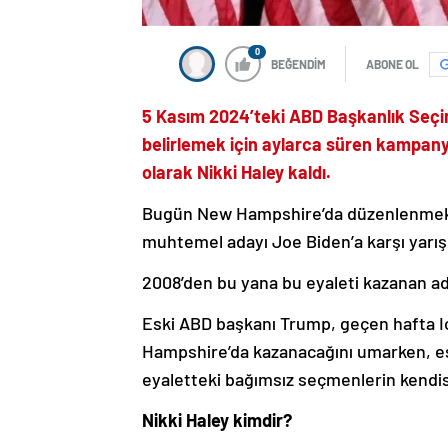
0
BEĞENDİM
ABONE OL
5 Kasım 2024’teki ABD Başkanlık Seçi
belirlemek için aylarca süren kampany
olarak Nikki Haley kaldı.
Bugün New Hampshire’da düzenlenmekte
muhtemel adayı Joe Biden’a karşı yarış
2008’den bu yana bu eyaleti kazanan ada
Eski ABD başkanı Trump, geçen hafta Io
Hampshire’da kazanacağını umarken, esk
eyaletteki bağımsız seçmenlerin kendisi
Nikki Haley kimdir?