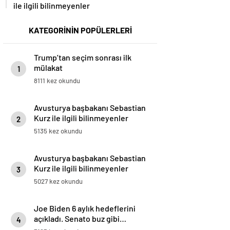
ile ilgili bilinmeyenler
KATEGORİNİN POPÜLERLERİ
Trump’tan seçim sonrası ilk
mülakat
1
8111 kez okundu
Avusturya başbakanı Sebastian
Kurz ile ilgili bilinmeyenler
2
5135 kez okundu
Avusturya başbakanı Sebastian
Kurz ile ilgili bilinmeyenler
3
5027 kez okundu
Joe Biden 6 aylık hedeflerini
açıkladı. Senato buz gibi…
4