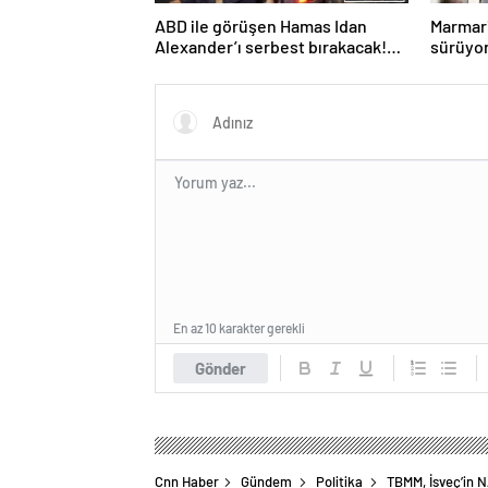
ABD ile görüşen Hamas Idan
Marmari
Alexander’ı serbest bırakacak!
sürüyo
Türkiye’ye teşekkür…
En az 10 karakter gerekli
Gönder
Cnn Haber
Gündem
Politika
TBMM, İsveç’in N