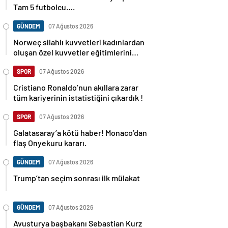
Tam 5 futbolcu….
GÜNDEM
07 Ağustos 2026
Norweç silahlı kuvvetleri kadınlardan
oluşan özel kuvvetler eğitimlerini
başlattı.
SPOR
07 Ağustos 2026
Cristiano Ronaldo’nun akıllara zarar
tüm kariyerinin istatistiğini çıkardık !
SPOR
07 Ağustos 2026
Galatasaray’a kötü haber! Monaco’dan
flaş Onyekuru kararı.
GÜNDEM
07 Ağustos 2026
Trump’tan seçim sonrası ilk mülakat
GÜNDEM
07 Ağustos 2026
Avusturya başbakanı Sebastian Kurz