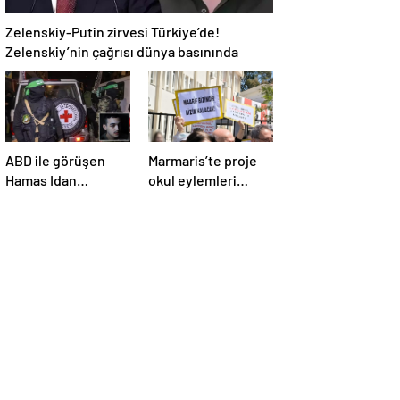
Zelenskiy-Putin zirvesi Türkiye’de!
Zelenskiy’nin çağrısı dünya basınında
ABD ile görüşen
Marmaris’te proje
Hamas Idan
okul eylemleri
Alexander’ı serbest
sürüyor
bırakacak!
Türkiye’ye
teşekkür…