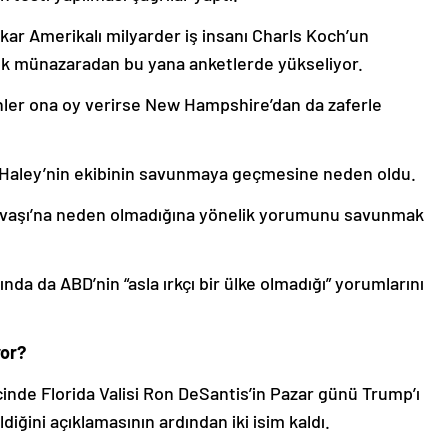
ar Amerikalı milyarder iş insanı Charls Koch’un
ilk münazaradan bu yana anketlerde yükseliyor.
ler ona oy verirse New Hampshire’dan da zaferle
 Haley’nin ekibinin savunmaya geçmesine neden oldu.
Savaşı’na neden olmadığına yönelik yorumunu savunmak
ında da ABD’nin “asla ırkçı bir ülke olmadığı” yorumlarını
yor?
inde Florida Valisi Ron DeSantis’in Pazar günü Trump’ı
diğini açıklamasının ardından iki isim kaldı.