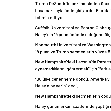
Trump DeSantis’in çekilmesinden önce 
basamaklı oyla önde gidiyordu. Florida 
tahmin ediliyor.
Suffolk Üniversitesi ve Boston Globe g
Haley’nin 19 puan önünde olduğunu ölç
Monmouth Üniversitesi ve Washington P
18 puan ve Trump seçmenlerin yüzde 52’
New Hampshire’deki Laconia’da Pazart
oynamadıklarını göstermek” için “fark at
“Bu ülke cehenneme döndü. Amerika’yı s
Haley’e oy verin” dedi.
New Hampshire’deki seçmenlerin çoğun
Haley günün erken saatlerinde yaptığı m