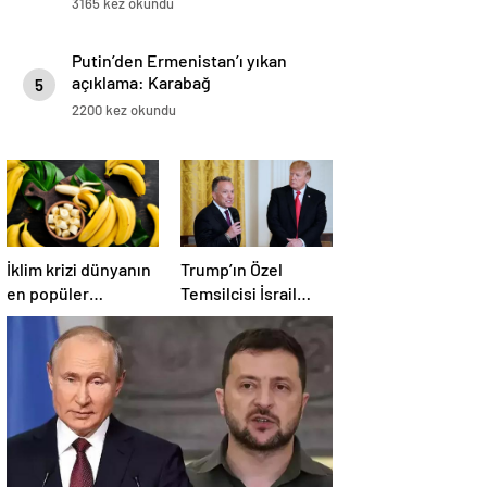
3165 kez okundu
Putin’den Ermenistan’ı yıkan
açıklama: Karabağ
5
Azerbaycan’ın ayrılmaz bir
2200 kez okundu
parçasıdır!
İklim krizi dünyanın
Trump’ın Özel
en popüler
Temsilcisi İsrail
meyvesini tehdit
hükümetini
ediyor: Yok olma
eleştirdi!
tehlikesi ile karşı
‘Gazze’deki savaşı
karşıya
uzatıyorlar’