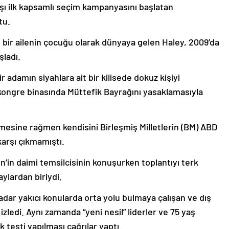
şı ilk kapsamlı seçim kampanyasını başlatan
tu.
bir ailenin çocuğu olarak dünyaya gelen Haley, 2009’da
şladı.
r adamın siyahlara ait bir kilisede dokuz kişiyi
kongre binasında Müttefik Bayrağını yasaklamasıyla
emesine rağmen kendisini Birleşmiş Milletlerin (BM) ABD
arşı çıkmamıştı.
n’in daimi temsilcisinin konuşurken toplantıyı terk
ylardan biriydi.
adar yakıcı konularda orta yolu bulmaya çalışan ve dış
 izledi. Aynı zamanda “yeni nesil” liderler ve 75 yaş
 testi yapılması çağrılar yaptı.