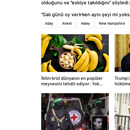
olduğunu ve “eskiye takıldığını” söyledi:
“Salı günü oy verirken aynı şeyi mi yoks
Aday
Anket
Haley
New Hampshire
İklim krizi dünyanın en popüler
Trump’ın
meyvesini tehdit ediyor: Yok
hükümet
olma tehlikesi ile karşı karşıya
savaşı 