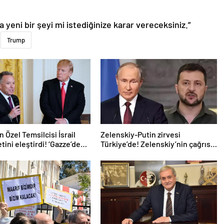
a yeni bir şeyi mi istediğinize karar vereceksiniz.”
Trump
 Özel Temsilcisi İsrail
Zelenskiy-Putin zirvesi
ini eleştirdi! ‘Gazze’deki
Türkiye’de! Zelenskiy’nin çağrısı
uzatıyorlar’
dünya basınında