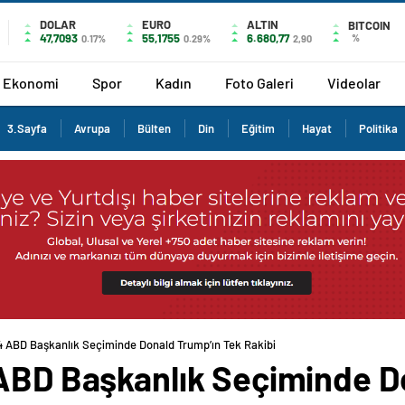
DOLAR
EURO
ALTIN
BITCOIN
47,7093
55,1755
6.680,77
%
0.17%
0.29%
2,90
Ekonomi
Spor
Kadın
Foto Galeri
Videolar
3.Sayfa
Avrupa
Bülten
Din
Eğitim
Hayat
Politika
24 ABD Başkanlık Seçiminde Donald Trump’ın Tek Rakibi
 ABD Başkanlık Seçiminde D