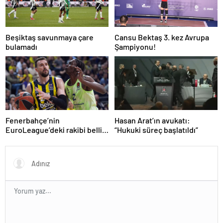
Beşiktaş savunmaya çare
Cansu Bektaş 3. kez Avrupa
bulamadı
Şampiyonu!
Fenerbahçe’nin
Hasan Arat’ın avukatı:
EuroLeague’deki rakibi belli
“Hukuki süreç başlatıldı”
oluyor!