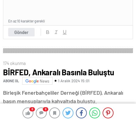
En az 10 karakter gerekli
Gönder
174 okunma
BİRFED, Ankaralı Basınla Buluştu
1 Aralık 2024 15:01
ABONE OL
News
Birleşik Fenerbahçeliler Derneği (BİRFED), Ankaralı
basın mensuplarıyla kahvaltıda buluştu.
0
0
0
0
Mövenpick Otel’de düzenlenen toplantıya BİRFED
Başkanı Serhat Öztürk, derneğin yönetim kurulu
üyeleri, Ankaralı Fenerbahçeliler ve diğer ilgililer