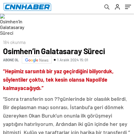
184 okunma
Osimhen’in Galatasaray Süreci
1 Aralık 2024 15:01
ABONE OL
News
“Hepimiz sarsıntılı bir yaz geçirdiğini biliyorduk,
söylentiler çoktu, tek kesin olansa Napoli’de
kalmayacağıydı.”
“Sonra transferin son ??günlerinde bir olasılık belirdi.
Bir deplasman maçı sonrası, İstanbul’a geri dönmek
üzereyken Okan Buruk’un onunla ilk görüşmeyi
yaptığını hatırlıyorum. Ardından iki gün içinde her şey
bitmişti. Kulüp ve taraftarlar için harika bir transferdi.”