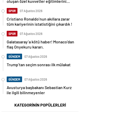
oluşan özel kuvvetler eğitimlerini
başlattı.
SPOR
07 Ağustos 2026
Cristiano Ronaldo’nun akıllara zarar
tüm kariyerinin istatistiğini çıkardık !
SPOR
07 Ağustos 2026
Galatasaray’a kötü haber! Monaco’dan
flaş Onyekuru kararı.
GÜNDEM
07 Ağustos 2026
Trump’tan seçim sonrası ilk mülakat
GÜNDEM
07 Ağustos 2026
Avusturya başbakanı Sebastian Kurz
ile ilgili bilinmeyenler
KATEGORİNİN POPÜLERLERİ