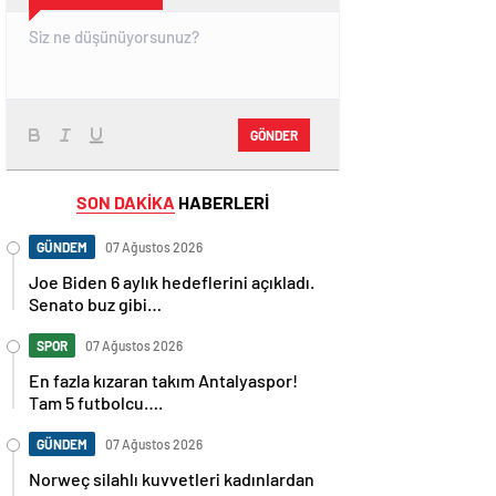
GÖNDER
SON DAKİKA
HABERLERİ
GÜNDEM
07 Ağustos 2026
Joe Biden 6 aylık hedeflerini açıkladı.
Senato buz gibi…
SPOR
07 Ağustos 2026
En fazla kızaran takım Antalyaspor!
Tam 5 futbolcu….
GÜNDEM
07 Ağustos 2026
Norweç silahlı kuvvetleri kadınlardan