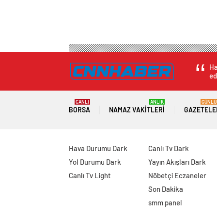
Ha
ed
CANLI
ANLIK
GÜNLÜ
BORSA
NAMAZ VAKITLERI
GAZETELE
Hava Durumu Dark
Canlı Tv Dark
Yol Durumu Dark
Yayın Akışları Dark
Canlı Tv Light
Nöbetçi Eczaneler
Son Dakika
smm panel