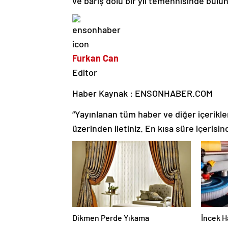
ve barış dolu bir yıl temennisinde bulu
Furkan Can
Editor
Haber Kaynak : ENSONHABER.COM
“Yayınlanan tüm haber ve diğer içerikler i
üzerinden iletiniz. En kısa süre içerisin
Dikmen Perde Yıkama
İncek H