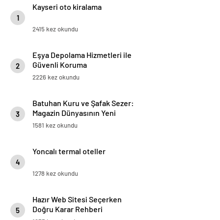
Kayseri oto kiralama
1
2415 kez okundu
Eşya Depolama Hizmetleri ile
Güvenli Koruma
2
2226 kez okundu
Batuhan Kuru ve Şafak Sezer:
Magazin Dünyasının Yeni
3
“Dynamic Duo”su!
1581 kez okundu
Yoncalı termal oteller
4
1278 kez okundu
Hazır Web Sitesi Seçerken
Doğru Karar Rehberi
5