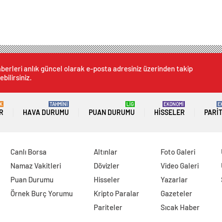
berleri anlık güncel olarak e-posta adresiniz üzerinden takip
ebilirsiniz.
K
TAHMİNİ
LİG
EKONOMİ
E
R
HAVA DURUMU
PUAN DURUMU
HISSELER
PARI
Canlı Borsa
Altınlar
Foto Galeri
Namaz Vakitleri
Dövizler
Video Galeri
Puan Durumu
Hisseler
Yazarlar
Örnek Burç Yorumu
Kripto Paralar
Gazeteler
Pariteler
Sıcak Haber