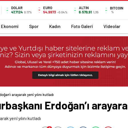
DOLAR
EURO
ALTIN
BITCOIN
47,7124
54,9973
6.579,91
%
0.17%
-0.04%
1,35
Ekonomi
Spor
Kadın
Foto Galeri
Videolar
ğan’ı arayarak yeni yılını kutladı
başkanı Erdoğan’ı arayarak 