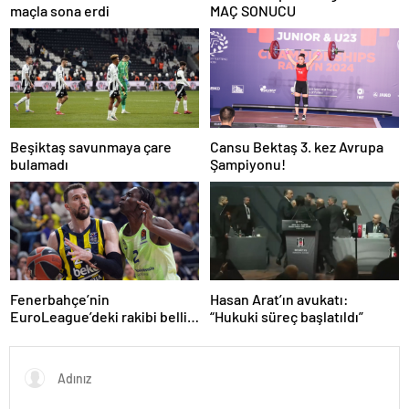
maçla sona erdi
MAÇ SONUCU
Beşiktaş savunmaya çare
Cansu Bektaş 3. kez Avrupa
bulamadı
Şampiyonu!
Fenerbahçe’nin
Hasan Arat’ın avukatı:
EuroLeague’deki rakibi belli
“Hukuki süreç başlatıldı”
oluyor!