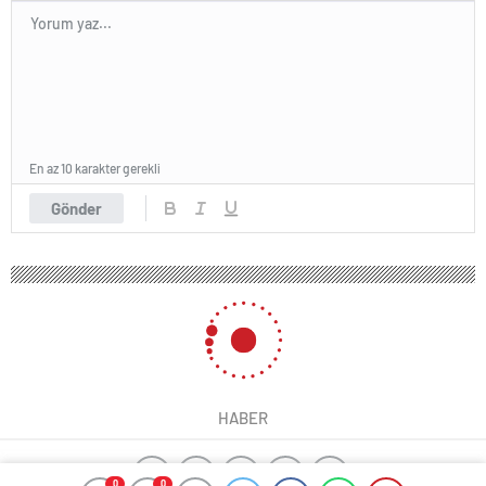
En az 10 karakter gerekli
Gönder
HABER
0
0