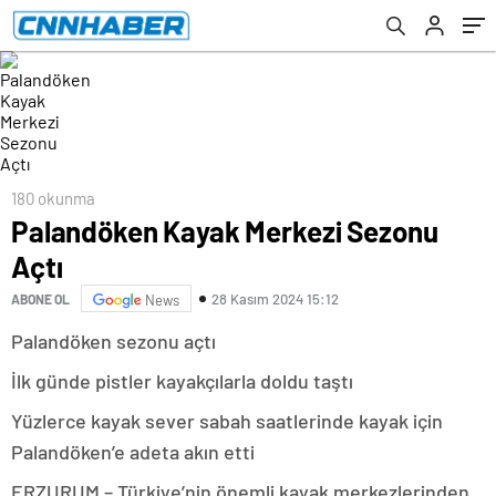
180 okunma
Palandöken Kayak Merkezi Sezonu
Açtı
28 Kasım 2024 15:12
ABONE OL
News
Palandöken sezonu açtı
İlk günde pistler kayakçılarla doldu taştı
Yüzlerce kayak sever sabah saatlerinde kayak için
Palandöken’e adeta akın etti
ERZURUM – Türkiye’nin önemli kayak merkezlerinden