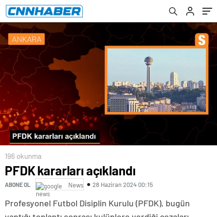
196 okunma
PFDK kararları açıklandı
28 Haziran 2024 00:15
ABONE OL
News
Profesyonel Futbol Disiplin Kurulu (PFDK), bugün
yaptığı toplantı sonrası kulüplere verdiği cezaları