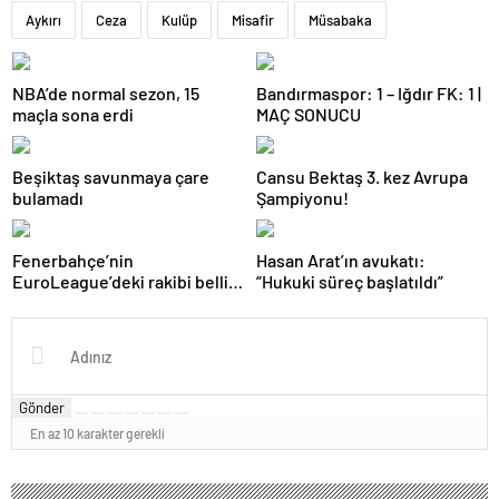
Aykırı
Ceza
Kulüp
Misafir
Müsabaka
NBA’de normal sezon, 15
Bandırmaspor: 1 – Iğdır FK: 1 |
maçla sona erdi
MAÇ SONUCU
Beşiktaş savunmaya çare
Cansu Bektaş 3. kez Avrupa
bulamadı
Şampiyonu!
Fenerbahçe’nin
Hasan Arat’ın avukatı:
EuroLeague’deki rakibi belli
“Hukuki süreç başlatıldı”
oluyor!
Gönder
En az 10 karakter gerekli