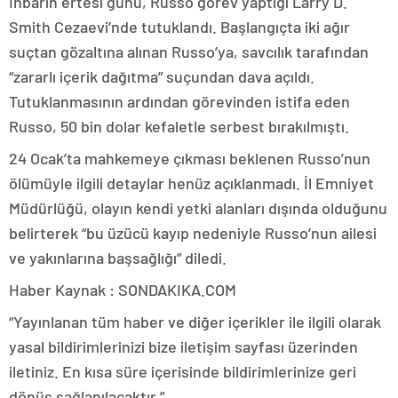
İhbarın ertesi günü, Russo görev yaptığı Larry D.
Smith Cezaevi’nde tutuklandı. Başlangıçta iki ağır
suçtan gözaltına alınan Russo’ya, savcılık tarafından
“zararlı içerik dağıtma” suçundan dava açıldı.
Tutuklanmasının ardından görevinden istifa eden
Russo, 50 bin dolar kefaletle serbest bırakılmıştı.
24 Ocak’ta mahkemeye çıkması beklenen Russo’nun
ölümüyle ilgili detaylar henüz açıklanmadı. İl Emniyet
Müdürlüğü, olayın kendi yetki alanları dışında olduğunu
belirterek “bu üzücü kayıp nedeniyle Russo’nun ailesi
ve yakınlarına başsağlığı” diledi.
Haber Kaynak : SONDAKIKA.COM
“Yayınlanan tüm haber ve diğer içerikler ile ilgili olarak
yasal bildirimlerinizi bize iletişim sayfası üzerinden
iletiniz. En kısa süre içerisinde bildirimlerinize geri
dönüş sağlanılacaktır.”