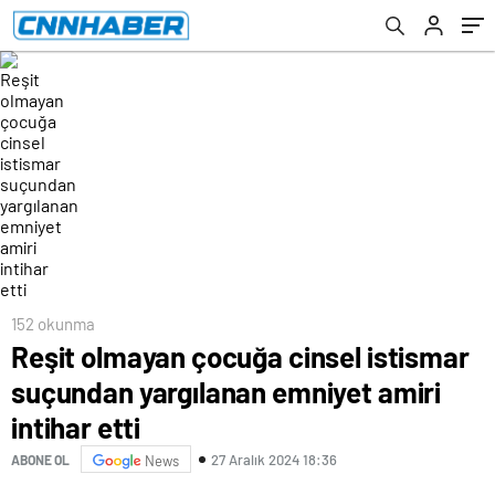
etti
152 okunma
Reşit olmayan çocuğa cinsel istismar
suçundan yargılanan emniyet amiri
intihar etti
27 Aralık 2024 18:36
ABONE OL
News