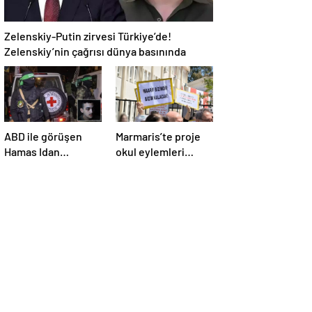
Zelenskiy-Putin zirvesi Türkiye’de!
Zelenskiy’nin çağrısı dünya basınında
ABD ile görüşen
Marmaris’te proje
Hamas Idan
okul eylemleri
Alexander’ı serbest
sürüyor
bırakacak!
Türkiye’ye
teşekkür…