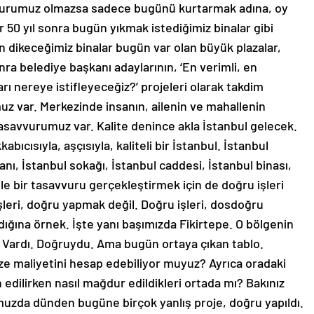
avvurumuz olmazsa sadece bugünü kurtarmak adına, oy
 50 yıl sonra bugün yıkmak istediğimiz binalar gibi
n dikeceğimiz binalar bugün var olan büyük plazalar,
onra belediye başkanı adaylarının, ‘En verimli, en
arı nereye istifleyeceğiz?’ projeleri olarak takdim
uz var. Merkezinde insanın, ailenin ve mahallenin
 tasavvurumuz var. Kalite denince akla İstanbul gelecek.
abıcısıyla, aşçısıyla, kaliteli bir İstanbul. İstanbul
anı, İstanbul sokağı, İstanbul caddesi, İstanbul binası,
le bir tasavvuru gerçekleştirmek için de doğru işleri
leri, doğru yapmak değil. Doğru işleri, dosdoğru
dığına örnek. İşte yanı başımızda Fikirtepe. O bölgenin
? Vardı. Doğruydu. Ama bugün ortaya çıkan tablo.
ize maliyetini hesap edebiliyor muyuz? Ayrıca oradaki
 edilirken nasıl mağdur edildikleri ortada mı? Bakınız
’umuzda dünden bugüne birçok yanlış proje, doğru yapıldı.