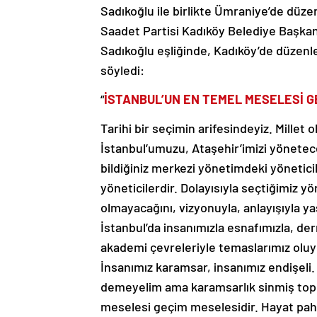
Sadıkoğlu ile birlikte Ümraniye’de düze
Saadet Partisi Kadıköy Belediye Başka
Sadıkoğlu eşliğinde, Kadıköy’de düzenle
söyledi:
“
İSTANBUL’UN EN TEMEL MESELESİ G
Tarihi bir seçimin arifesindeyiz. Millet
İstanbul’umuzu, Ataşehir’imizi yönetece
bildiğiniz merkezi yönetimdeki yöneticil
yöneticilerdir. Dolayısıyla seçtiğimiz yö
olmayacağını, vizyonuyla, anlayışıyla ya
İstanbul’da insanımızla esnafımızla, dern
akademi çevreleriyle temaslarımız oluy
İnsanımız karamsar, insanımız endişeli
demeyelim ama karamsarlık sinmiş topl
meselesi geçim meselesidir. Hayat paha