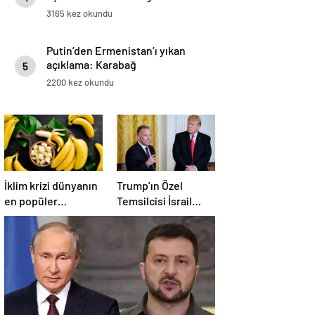
3165 kez okundu
Putin’den Ermenistan’ı yıkan
açıklama: Karabağ
5
Azerbaycan’ın ayrılmaz bir
2200 kez okundu
parçasıdır!
İklim krizi dünyanın
Trump’ın Özel
en popüler
Temsilcisi İsrail
meyvesini tehdit
hükümetini
ediyor: Yok olma
eleştirdi!
tehlikesi ile karşı
‘Gazze’deki savaşı
karşıya
uzatıyorlar’