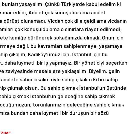
 bunları yaşayalım. Çünkü Türkiye’de kabul edelim ki
smar edildi. Adalet çok konuşuldu ama adalet
 dürüst olunamadı. Vicdan çok dile geldi ama vicdanın
mları çok konuşuldu ama o sınırlara riayet edilmedi.
k ete kemiğe bürünerek sokağımızda olmadı. Onun için
dirmeye değil, bu kavramları sahiplenmeye, yaşamaya
ahip çıkalım. Kadıköy’ümüz için, İstanbul için bu
 daha kıymetli bir iş yapmayız. Bir yöneticiyi seçerken
e zaviyesinde meselelere yaklaşalım. Diyelim, gelin
adalete sahip çıkalım öyle sahip çıkalım ki bu sahip
ahip çıkmak olsun. Bu sahip çıkmak İstanbul’un üstünde
sahip çıkmak İstanbul’un geleceğine sahip çıkmak
çocuğumuzun, torunlarımızın geleceğine sahip çıkmak
ımıza bundan daha kıymetli bir duruşun bir sözü
ZIM”