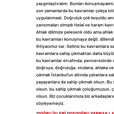
yaygınlaştıralım. Bunları konuşmayalım,
son zamanlarda bu kavramlar çokça isti
uygulanmadı. Doğruluk çok koşuldu ama
yansımaları olmadı Helal ve haram kavra
Ahlak dilimize pelesenk oldu ama ahla
bu kavramları konuşmaya değil, dillen
ihtiyacımız var. Geliniz bu kavramlara s
kavramlara sahip çıkmaktan daha büyük,
bu kavramlar etrafında, penceresinde v
doğruya, doğruluğa, vicdana, ahlaka ve 
çıkmak İstanbul’un altında yatanlara s
yaşayanlara da sahip çıkmak olsun. Bu 
olsun, bu sahip çıkmak çoluğumuzun, 
olsun. Biz çocuklarımıza biz arkadaşlar
söyleyemeyiz.
“
DOĞRU İŞLERİ DOSDOĞRU YAPMAK LA