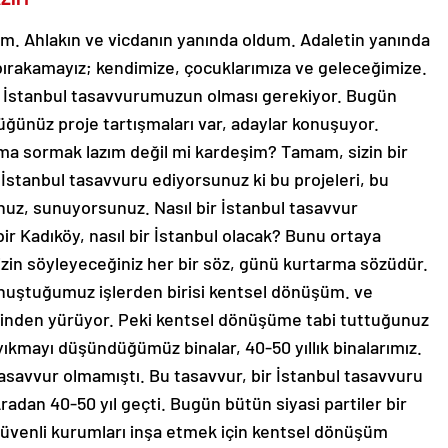
m. Ahlakın ve vicdanın yanında oldum. Adaletin yanında
bırakamayız; kendimize, çocuklarımıza ve geleceğimize.
ir İstanbul tasavvurumuzun olması gerekiyor. Bugün
üğünüz proje tartışmaları var, adaylar konuşuyor.
ma sormak lazım değil mi kardeşim? Tamam, sizin bir
 İstanbul tasavvuru ediyorsunuz ki bu projeleri, bu
nuz, sunuyorsunuz. Nasıl bir İstanbul tasavvur
ir Kadıköy, nasıl bir İstanbul olacak? Bunu ortaya
zin söyleyeceğiniz her bir söz, günü kurtarma sözüdür.
onuştuğumuz işlerden birisi kentsel dönüşüm. ve
erinden yürüyor. Peki kentsel dönüşüme tabi tuttuğunuz
ıkmayı düşündüğümüz binalar, 40-50 yıllık binalarımız.
tasavvur olmamıştı. Bu tasavvur, bir İstanbul tasavvuru
Aradan 40-50 yıl geçti. Bugün bütün siyasi partiler bir
güvenli kurumları inşa etmek için kentsel dönüşüm