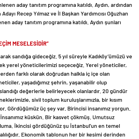
nlenen aday tanıtım programına katıldı. Aydın, ardından
n Adayı Recep Yılmaz ve İl Başkan Yardımcısı Oğuzhan
nen aday tanıtım programına katıldı. Aydın şunları
EÇİM MESELESİDİR”
 olarak sandığa gideceğiz. 5 yıl süreyle Kadıköy’ümüzü ve
k yerel yöneticilerimizi seçeceğiz. Yerel yöneticiler,
erden farklı olarak doğrudan halkla iç içe olan
neticiler, yaşadığımız şehrin, yaşanabilir olup
slandığı değerlerle belirleyecek olanlardır. 20 gündür
eklerimizle, sivil toplum kuruluşlarımızla, bir kısım
or. Gördüğümüz üç şey var. Birincisi insanımız yorgun.
. İnsanımız küskün. Bir kasvet çökmüş. Umutsuz
uma. İkincisi gördüğünüz şu İstanbul’un en temel
lılığıdır. Ekonomik tablonun her bir kesimi derinden