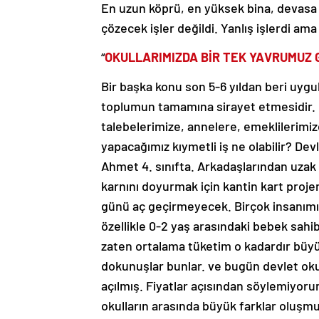
En uzun köprü, en yüksek bina, devasa a
çözecek işler değildi. Yanlış işlerdi a
“
OKULLARIMIZDA BİR TEK YAVRUMUZ
Bir başka konu son 5-6 yıldan beri uygul
toplumun tamamına sirayet etmesidir. Ç
talebelerimize, annelere, emeklilerimiz
yapacağımız kıymetli iş ne olabilir? De
Ahmet 4. sınıfta. Arkadaşlarından uzak b
karnını doyurmak için kantin kart proj
günü aç geçirmeyecek. Birçok insanımız
özellikle 0-2 yaş arasındaki bebek sahibi
zaten ortalama tüketim o kadardır büyük
dokunuşlar bunlar. ve bugün devlet okul
açılmış. Fiyatlar açısından söylemiyorum.
okulların arasında büyük farklar oluşmu