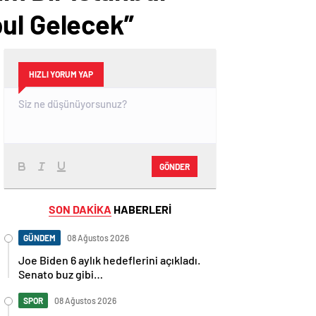
bul Gelecek”
HIZLI YORUM YAP
GÖNDER
SON DAKİKA
HABERLERİ
GÜNDEM
08 Ağustos 2026
Joe Biden 6 aylık hedeflerini açıkladı.
Senato buz gibi…
SPOR
08 Ağustos 2026