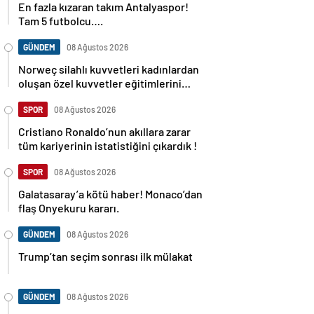
En fazla kızaran takım Antalyaspor!
Tam 5 futbolcu….
GÜNDEM
08 Ağustos 2026
Norweç silahlı kuvvetleri kadınlardan
oluşan özel kuvvetler eğitimlerini
başlattı.
SPOR
08 Ağustos 2026
Cristiano Ronaldo’nun akıllara zarar
tüm kariyerinin istatistiğini çıkardık !
SPOR
08 Ağustos 2026
Galatasaray’a kötü haber! Monaco’dan
flaş Onyekuru kararı.
GÜNDEM
08 Ağustos 2026
Trump’tan seçim sonrası ilk mülakat
GÜNDEM
08 Ağustos 2026