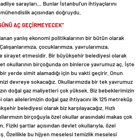
dliye sarayları… Bunlar İstanbul’un ihtiyaçlarını
ma mühendislik açısından doğruydu.
 GÜNÜ AÇ GEÇİRMEYECEK”
anan yanlış ekonomi politikalarının bir bütün olarak
alışanlarımıza, çocuklarımıza, yavrularımıza,
e sirayet etmesidir. Bir büyükşehir belediyesi olarak
vlet okullarının birçoğunda on binlerce yavrumuz aç. İşte
ir yerde simit alamadığı için bu vakti geçirir. Onun
emizi devreye sokacağız. Okullarımızda bir tek yavrumuz
ın doğal gaz maliyetleri çok yüksek. Biz bebeklerimizin
 olan ailelerimizin doğal gaz ihtiyacını ilk 125 metreküp
şehir belediyesi olarak biz karşılayacağız. Hızlı
larımızın birçoğuyla özel okullar arasındaki makas çok
 Fiziki şartlar açısından devlet okullarıyla, özel
ş. Özellikle bu hijyen meselesi temizlik meselesi