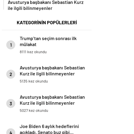
Avusturya başbakanı Sebastian Kurz
ile ilgili bilinmeyenler
KATEGORİNİN POPÜLERLERİ
Trump’tan seçim sonrası ilk
mülakat
1
8111 kez okundu
Avusturya başbakanı Sebastian
Kurz ile ilgili bilinmeyenler
2
5135 kez okundu
Avusturya başbakanı Sebastian
Kurz ile ilgili bilinmeyenler
3
5027 kez okundu
Joe Biden 6 aylık hedeflerini
açıkladı. Senato buz gibi…
4