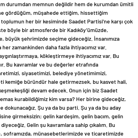
hem durumdan memnun değildir hem de kurumdan ümitli
yine gördüğüm, müşahede ettiğim, hissettiğim
oplumun her bir kesiminde Saadet Partisi’ne karşı çok
İşte böyle bir atmosferde bir Kadıköy’ümüzde,
nde, büyük şehrimizde seçime gideceğiz. İnsanımıza
er zamankinden daha fazla ihtiyacımız var.
aygınlaştırmaya, kökleştirmeye ihtiyacımız var. Bu
tır. Bu kavramlar ve bu değerler etrafında
etimizi, siyasetimizi, belediye yönetimimizi,
eti kemiğe büründür hale getirmezsek, bu kasvet hali,
 keşmekeşliği devam edecek. Onun için biz Saadet
, temas kurabildiğimiz kim varsa? Her birine gideceğiz,
ne dokunacağız. Şu ya da bu parti. Şu ya da bu aday
isine girmeksizin; gelin kardeşim, gelin bacım, gelin
diyeceğiz. Gelin şu kavramlara sahip çıkalım. Bu
, soframızda, münasebetlerimizde ve ticaretimizde