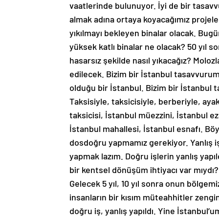
vaatlerinde bulunuyor. İyi de bir tas
almak adına ortaya koyacağımız projeler
yıkılmayı bekleyen binalar olacak. Bugü
yüksek katlı binalar ne olacak? 50 yıl s
hasarsız şekilde nasıl yıkacağız? Molozl
edilecek. Bizim bir İstanbul tasavvurum
olduğu bir İstanbul. Bizim bir İstanbul
Taksisiyle, taksicisiyle, berberiyle, ayakk
taksicisi, İstanbul müezzini, İstanbul ez
İstanbul mahallesi, İstanbul esnafı. Böy
dosdoğru yapmamız gerekiyor. Yanlış iş
yapmak lazım. Doğru işlerin yanlış yapıl
bir kentsel dönüşüm ihtiyacı var mıydı
Gelecek 5 yıl, 10 yıl sonra onun bölgem
insanların bir kısım müteahhitler zengin
doğru iş, yanlış yapıldı. Yine İstanbul