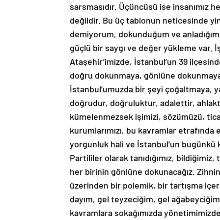
sarsmasıdır. Üçüncüsü ise insanımız 
değildir. Bu üç tablonun neticesinde 
demiyorum, dokunduğum ve anladığım t
güçlü bir saygı ve değer yükleme var. 
Ataşehir’imizde, İstanbul’un 39 ilçesi
doğru dokunmaya, gönlüne dokunmaya h
İstanbul’umuzda bir şeyi çoğaltmaya, y
doğrudur, doğruluktur, adalettir, ahlak
kümelenmezsek işimizi, sözümüzü, ticar
kurumlarımızı, bu kavramlar etrafında 
yorgunluk hali ve İstanbul’un bugünkü
Partililer olarak tanıdığımız, bildiğimiz
her birinin gönlüne dokunacağız. Zihni
üzerinden bir polemik, bir tartışma içer
dayım, gel teyzeciğim, gel ağabeyciğim 
kavramlara sokağımızda yönetimimizde