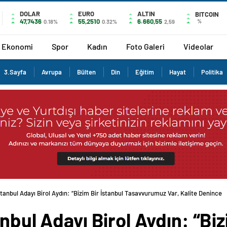
DOLAR
EURO
ALTIN
BITCOIN
47,7436
55,2510
6.660,55
%
0.18%
0.32%
2,59
Ekonomi
Spor
Kadın
Foto Galeri
Videolar
3.Sayfa
Avrupa
Bülten
Din
Eğitim
Hayat
Politika
stanbul Adayı Birol Aydın: “Bizim Bir İstanbul Tasavvurumuz Var, Kalite Denince
nbul Adayı Birol Aydın: “Biz