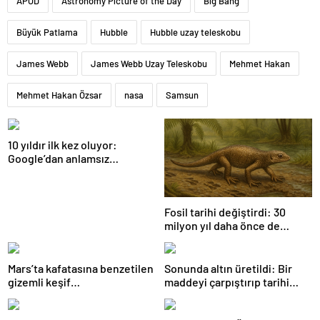
APOD
Astronomy Picture of the Day
Big Bang
Büyük Patlama
Hubble
Hubble uzay teleskobu
James Webb
James Webb Uzay Teleskobu
Mehmet Hakan
Mehmet Hakan Özsar
nasa
Samsun
10 yıldır ilk kez oluyor:
Google’dan anlamsız
değişiklik
Fosil tarihi değiştirdi: 30
milyon yıl daha önce de
yaşıyorlarmış
Mars’ta kafatasına benzetilen
Sonunda altın üretildi: Bir
gizemli keşif…
maddeyi çarpıştırıp tarihi
değiştirdiler