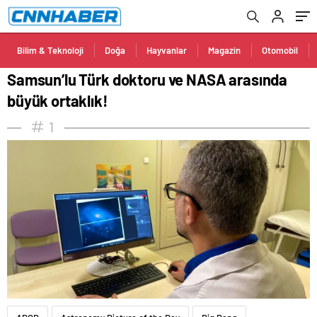
Bilim & Teknoloji
Doğa
Hayvanlar
Magazin
Otomobil
Samsun’lu Türk doktoru ve NASA arasında
büyük ortaklık!
1