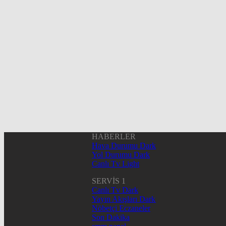
HABERLER
Hava Durumu Dark
Yol Durumu Dark
Canlı Tv Light
SERVİS 1
Canlı Tv Dark
Yayın Akışları Dark
Nöbetçi Eczaneler
Son Dakika