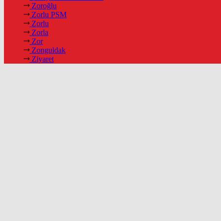
Zoroğlu
Zorlu PSM
Zorlu
Zorla
Zor
Zonguldak
Ziyaret