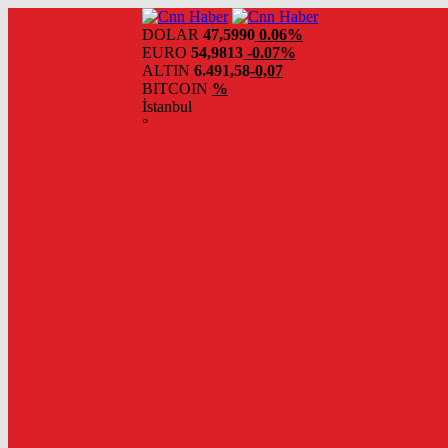
DOLAR
47,5990
0.06%
EURO
54,9813
-0.07%
ALTIN
6.491,58
-0,07
BITCOIN
%
İstanbul
°