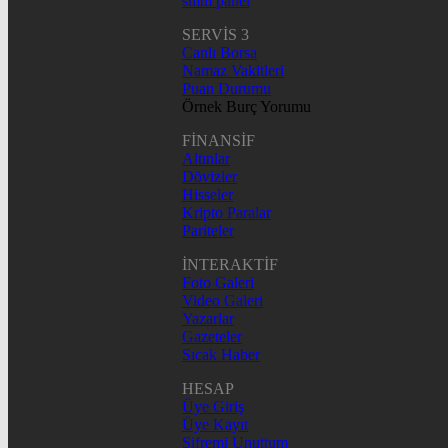
smm panel
SERVİS 3
Canlı Borsa
Namaz Vakitleri
Puan Durumu
Örnek Burç Yorumu
FİNANSİF
Altınlar
Dövizler
Hisseler
Kripto Paralar
Pariteler
İNTERAKTİF
Foto Galeri
Video Galeri
Yazarlar
Gazeteler
Sıcak Haber
HESAP
Üye Giriş
Üye Kayıt
Şifremi Unuttum