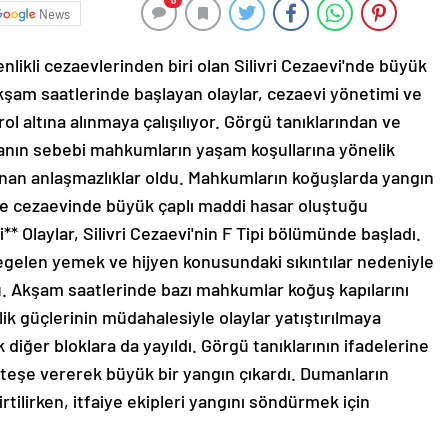
0
News
likli cezaevlerinden biri olan Silivri Cezaevi'nde büyük
 akşam saatlerinde başlayan olaylar, cezaevi yönetimi ve
l altına alınmaya çalışılıyor. Görgü tanıklarından ve
isyanın sebebi mahkumların yaşam koşullarına yönelik
anan anlaşmazlıklar oldu. Mahkumların koğuşlarda yangın
ğı ve cezaevinde büyük çaplı maddi hasar oluştuğu
mi** Olaylar, Silivri Cezaevi'nin F Tipi bölümünde başladı.
gelen yemek ve hijyen konusundaki sıkıntılar nedeniyle
u. Akşam saatlerinde bazı mahkumlar koğuş kapılarını
lik güçlerinin müdahalesiyle olaylar yatıştırılmaya
 diğer bloklara da yayıldı. Görgü tanıklarının ifadelerine
ateşe vererek büyük bir yangın çıkardı. Dumanların
rtilirken, itfaiye ekipleri yangını söndürmek için