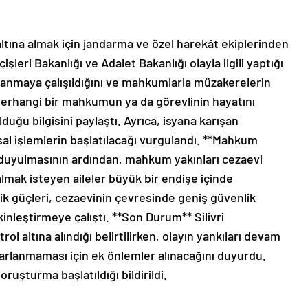
ltına almak için jandarma ve özel harekât ekiplerinden
işleri Bakanlığı ve Adalet Bakanlığı olayla ilgili yaptığı
anmaya çalışıldığını ve mahkumlarla müzakerelerin
herhangi bir mahkumun ya da görevlinin hayatını
duğu bilgisini paylaştı. Ayrıca, isyana karışan
al işlemlerin başlatılacağı vurgulandı. **Mahkum
n duyulmasının ardından, mahkum yakınları cezaevi
lmak isteyen aileler büyük bir endişe içinde
nlik güçleri, cezaevinin çevresinde geniş güvenlik
inleştirmeye çalıştı. **Son Durum** Silivri
l altına alındığı belirtilirken, olayın yankıları devam
rarlanmaması için ek önlemler alınacağını duyurdu.
oruşturma başlatıldığı bildirildi.