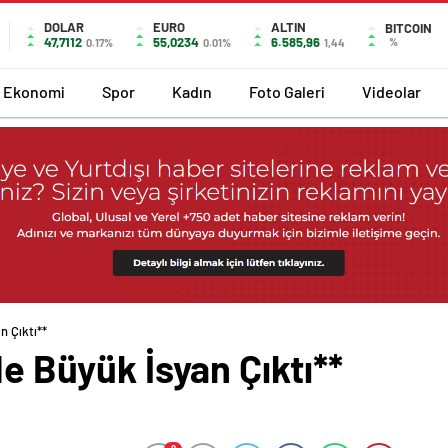
DOLAR
EURO
ALTIN
BITCOIN
47,7112
55,0234
6.585,96
%
0.17%
0.01%
1,44
Ekonomi
Spor
Kadın
Foto Galeri
Videolar
n Çıktı**
de Büyük İsyan Çıktı**