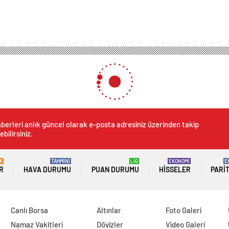
berleri anlık güncel olarak e-posta adresiniz üzerinden takip
ebilirsiniz.
K
TAHMİNİ
LİG
EKONOMİ
E
R
HAVA DURUMU
PUAN DURUMU
HISSELER
PARI
Canlı Borsa
Altınlar
Foto Galeri
Namaz Vakitleri
Dövizler
Video Galeri