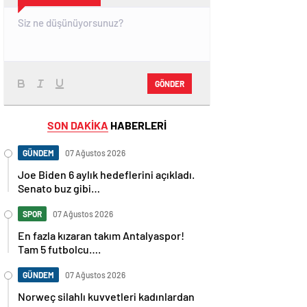
GÖNDER
SON DAKİKA
HABERLERİ
GÜNDEM
07 Ağustos 2026
Joe Biden 6 aylık hedeflerini açıkladı.
Senato buz gibi…
SPOR
07 Ağustos 2026
En fazla kızaran takım Antalyaspor!
Tam 5 futbolcu….
GÜNDEM
07 Ağustos 2026
Norweç silahlı kuvvetleri kadınlardan