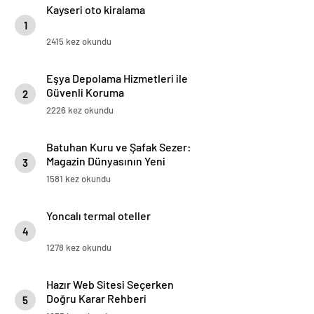
Kayseri oto kiralama
1
2415 kez okundu
Eşya Depolama Hizmetleri ile
Güvenli Koruma
2
2226 kez okundu
Batuhan Kuru ve Şafak Sezer:
Magazin Dünyasının Yeni
3
“Dynamic Duo”su!
1581 kez okundu
Yoncalı termal oteller
4
1278 kez okundu
Hazır Web Sitesi Seçerken
Doğru Karar Rehberi
5