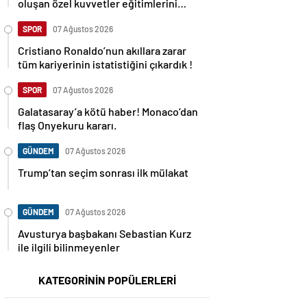
oluşan özel kuvvetler eğitimlerini
başlattı.
SPOR
07 Ağustos 2026
Cristiano Ronaldo’nun akıllara zarar
tüm kariyerinin istatistiğini çıkardık !
SPOR
07 Ağustos 2026
Galatasaray’a kötü haber! Monaco’dan
flaş Onyekuru kararı.
GÜNDEM
07 Ağustos 2026
Trump’tan seçim sonrası ilk mülakat
GÜNDEM
07 Ağustos 2026
Avusturya başbakanı Sebastian Kurz
ile ilgili bilinmeyenler
KATEGORİNİN POPÜLERLERİ