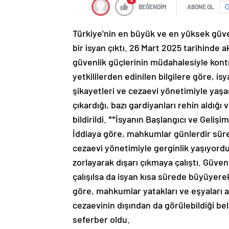
0
BEĞENDİM
ABONE OL
Türkiye'nin en büyük ve en yüksek güven
bir isyan çıktı. 26 Mart 2025 tarihinde
güvenlik güçlerinin müdahalesiyle kontro
yetkililerden edinilen bilgilere göre, 
şikayetleri ve cezaevi yönetimiyle yaş
çıkardığı, bazı gardiyanları rehin aldı
bildirildi. **İsyanın Başlangıcı ve Gelişi
İddiaya göre, mahkumlar günlerdir süre
cezaevi yönetimiyle gerginlik yaşıyord
zorlayarak dışarı çıkmaya çalıştı. Güven
çalışılsa da isyan kısa sürede büyüyerek
göre, mahkumlar yatakları ve eşyaları 
cezaevinin dışından da görülebildiği beli
seferber oldu.