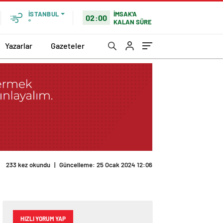
İMSAK'A
İSTANBUL
02:00
KALAN SÜRE
°
Yazarlar
Gazeteler
HIZLI YORUM YAP