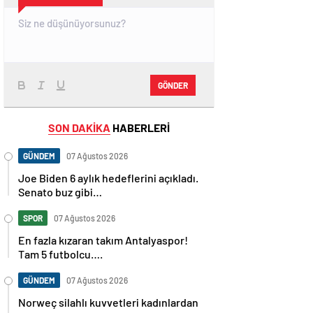
GÖNDER
SON DAKİKA
HABERLERİ
GÜNDEM
07 Ağustos 2026
Joe Biden 6 aylık hedeflerini açıkladı.
Senato buz gibi…
SPOR
07 Ağustos 2026
En fazla kızaran takım Antalyaspor!
Tam 5 futbolcu….
GÜNDEM
07 Ağustos 2026
Norweç silahlı kuvvetleri kadınlardan