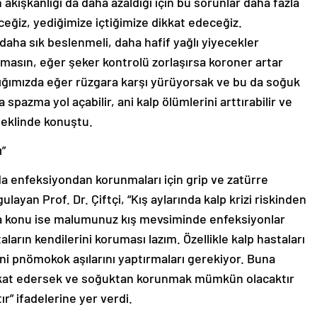
 akışkanlığı da daha azaldığı için bu sorunlar daha fazla
eceğiz, yediğimize içtiğimize dikkat edeceğiz.
daha sık beslenmeli, daha hafif yağlı yiyecekler
masın, eğer şeker kontrolü zorlaşırsa koroner artar
ıktığımızda eğer rüzgara karşı yürüyorsak ve bu da soğuk
 spazma yol açabilir, ani kalp ölümlerini arttırabilir ve
 şeklinde konuştu.
ı”
nda enfeksiyondan korunmaları için grip ve zatürre
ulayan Prof. Dr. Çiftçi, “Kış aylarında kalp krizi riskinden
a konu ise malumunuz kış mevsiminde enfeksiyonlar
arın kendilerini koruması lazım. Özellikle kalp hastaları
 yani pnömokok aşılarını yaptırmaları gerekiyor. Buna
dikkat edersek ve soğuktan korunmak mümkün olacaktır
tır” ifadelerine yer verdi.