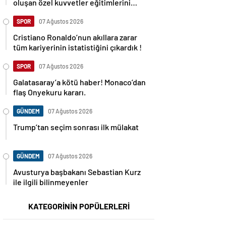
oluşan özel kuvvetler eğitimlerini
başlattı.
SPOR
07 Ağustos 2026
Cristiano Ronaldo’nun akıllara zarar
tüm kariyerinin istatistiğini çıkardık !
SPOR
07 Ağustos 2026
Galatasaray’a kötü haber! Monaco’dan
flaş Onyekuru kararı.
GÜNDEM
07 Ağustos 2026
Trump’tan seçim sonrası ilk mülakat
GÜNDEM
07 Ağustos 2026
Avusturya başbakanı Sebastian Kurz
ile ilgili bilinmeyenler
KATEGORİNİN POPÜLERLERİ