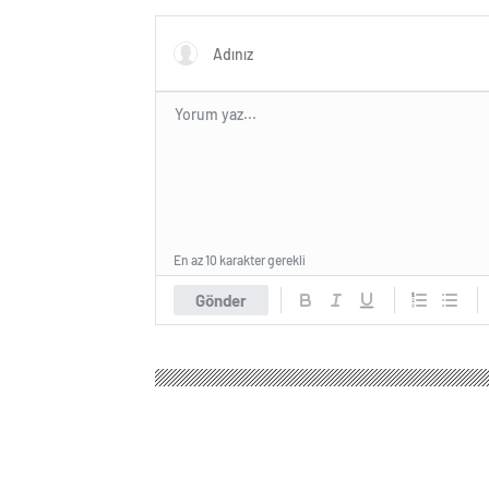
En az 10 karakter gerekli
Gönder
Cnn Haber
Genel
İşsizlik Sigortası Kanunu ile B
İşsizlik Sigortası 