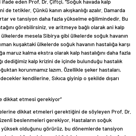
i ifade eden Prof. Dr. Çiftçi, “Soğuk havada kalp
zini de tetikler. Çünkü kanın akışkanlığı azalır. Damarda
 artar ve tansiyon daha fazla yükselme eğilimindedir. Bu
ağını görebilirsiniz. ve aritmeye bağlı olarak ani kalp
 ülkelerde mesela Sibirya gibi ülkelerde soğuk havanın
ılıman kuşaktaki ülkelerde soğuk havanın hastalığa karşı
uğa maruz kalma ekstra olarak kalp hastalığını daha fazla
ığı dediğimiz kalp krizini de içinde bulunduğu hastalık
ğuktan korunmamız lazım. Özellikle şeker hastaları,
decekler kendilerine. Sıkıca giyinip o şekilde dışarı
e dikkat etmesi gerekiyor”
elerine dikkat etmeleri gerektiğini de söyleyen Prof. Dr.
 düzenli beslenmeleri gerekiyor. Hastaların soğuk
ha yüksek olduğunu görürüz, bu dönemlerde tansiyon