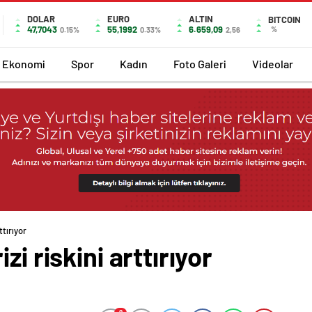
DOLAR
EURO
ALTIN
BITCOIN
47,7043
55,1992
6.659,09
%
0.15%
0.33%
2,56
Ekonomi
Spor
Kadın
Foto Galeri
Videolar
ttırıyor
i riskini arttırıyor