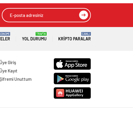
HIZLI YORUM YAP
GÖNDER
SON DAKİKA
HABERLERİ
GÜNDEM
07 Ağustos 2026
Joe Biden 6 aylık hedeflerini açıkladı.
Senato buz gibi…
SPOR
07 Ağustos 2026
En fazla kızaran takım Antalyaspor!