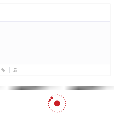
azı Kanunlarda Değişiklik Yapılmasına Dair Kanun Teklifi kabul edildi
Kanunu ile Bazı Kanunlarda D