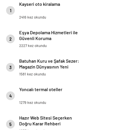
Kayseri oto kiralama
1
2416 kez okundu
Eşya Depolama Hizmetleri ile
Güvenli Koruma
2
2227 kez okundu
Batuhan Kuru ve Şafak Sezer:
Magazin Dünyasının Yeni
3
“Dynamic Duo”su!
1581 kez okundu
Yoncalı termal oteller
4
1279 kez okundu
Hazır Web Sitesi Seçerken
Doğru Karar Rehberi
5