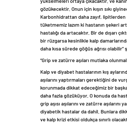
yükselmeleri ortaya çıkacaktır. ve kanın
gözükecektir. Onun için kışın sıkı giyin
Karbonhidrattan daha zayıf, lipitlerden 
tüketmemiz lazım ki hastanın şekeri art
hastalığı da artacaktır. Bir de dışarı ç
bir rüzgarsa kesinlikle kalp damarlarında
daha kısa sürede göğüs ağrısı olabilir”
“Grip ve zatürre aşıları mutlaka olunmal
Kalp ve diyabet hastalarının kış ayları
aşılarını yaptırmaları gerektiğini de vurg
korunmada dikkat edeceğimiz bir başk
daha fazla gözüküyor. O konuda da hastal
grip aşısı aşılarını ve zatürre aşılarını
diyabetik hastalar da dahil. Bunlara 
ve kalp krizi etkisi oldukça sınırlı olacak