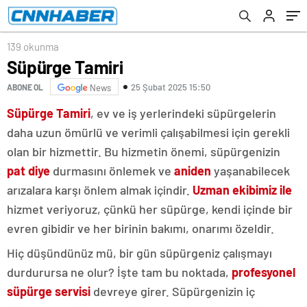
139 okunma
Süpürge Tamiri
25 Şubat 2025 15:50
ABONE OL
News
Süpürge Tamiri
, ev ve iş yerlerindeki süpürgelerin
daha uzun ömürlü ve verimli çalışabilmesi için gerekli
olan bir hizmettir. Bu hizmetin önemi, süpürgenizin
pat diye
durmasını önlemek ve
aniden
yaşanabilecek
arızalara karşı önlem almak içindir.
Uzman ekibimiz ile
hizmet veriyoruz, çünkü her süpürge, kendi içinde bir
evren gibidir ve her birinin bakımı, onarımı özeldir.
Hiç düşündünüz mü, bir gün süpürgeniz çalışmayı
durdurursa ne olur? İşte tam bu noktada,
profesyonel
süpürge servisi
devreye girer. Süpürgenizin iç