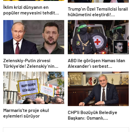
İklim krizi dünyanın en
Trump’ın Özel Temsilcisi İsrail
popüler meyvesini tehdit
hükümetini eleştirdi!
ediyor: Yok olma tehlikesi ile
‘Gazze’deki savaşı uzatıyorlar’
karşı karşıya
Zelenskiy-Putin zirvesi
ABD ile görüşen Hamas Idan
Türkiye’de! Zelenskiy’nin
Alexander’ı serbest
çağrısı dünya basınında
bırakacak! Türkiye’ye
teşekkür…
Marmaris’te proje okul
CHP’li Bozüyük Belediye
eylemleri sürüyor
Başkanı: Osmanlı,
topraklarımızı parsel parsel
sattı