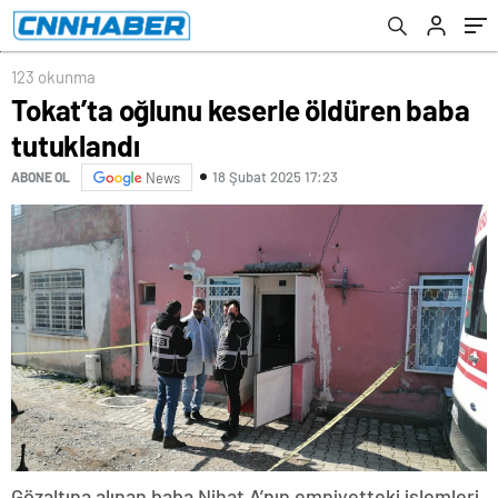
123 okunma
Tokat’ta oğlunu keserle öldüren baba
tutuklandı
18 Şubat 2025 17:23
ABONE OL
News
Gözaltına alınan baba Nihat A’nın emniyetteki işlemleri