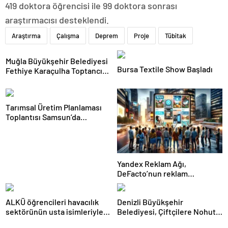
419 doktora öğrencisi ile 99 doktora sonrası
araştırmacısı desteklendi.
Araştırma
Çalışma
Deprem
Proje
Tübitak
Muğla Büyükşehir Belediyesi
Bursa Textile Show Başladı
Fethiye Karaçulha Toptancı
Hali’nde Ürün Pazarlama Alanı
ve Üretim Tesisi Açtı
Tarımsal Üretim Planlaması
Toplantısı Samsun’da
Gerçekleştirildi
Yandex Reklam Ağı,
DeFacto’nun reklam
başarısında kritik bir rol
oynadı
ALKÜ öğrencileri havacılık
Denizli Büyükşehir
sektörünün usta isimleriyle
Belediyesi, Çiftçilere Nohut
buluştu
Tohumu Desteği Veriyor