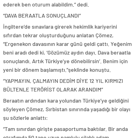
ederek ben oturum alabildim.” dedi.
“DAVA BERAATLA SONUÇLANDI”
İngiltere’de sınavlara girerek hekimlik kariyerini
sıfırdan tekrar oluşturduğunu anlatan Çömez,
“Ergenekon davasının karar günü geldi çattı. Yeğenim
beni aradı dedi ki, ‘Gözümüz aydın dayı. Dava beraatla
sonuçlandı. Artık Türkiye’ye dönebilirsin’. Benim için
yeni bir dönem başlamıştı.”şeklinde konuştu.
“YAPMAYIN, ÇALMAYIN DEDİM DİYE 12 YIL KIRMIZI
BÜLTENLE TERÖRİST OLARAK ARANDIM”
Beraatın ardından kara yolundan Türkiye’ye geldiğini
söyleyen Çömez, Sırbistan sınırında yaşadığı bir olayı
şu sözlerle anlattı:
“Tam sınırdan girişte pasaportuma baktılar. Bir anda
etrafımda 50 tane uzun namlulu silahlı adam…