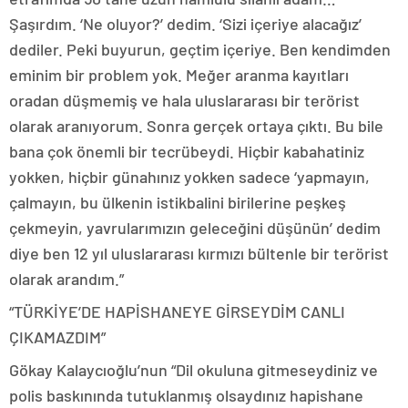
Şaşırdım. ‘Ne oluyor?’ dedim. ‘Sizi içeriye alacağız’
dediler. Peki buyurun, geçtim içeriye. Ben kendimden
eminim bir problem yok. Meğer aranma kayıtları
oradan düşmemiş ve hala uluslararası bir terörist
olarak aranıyorum. Sonra gerçek ortaya çıktı. Bu bile
bana çok önemli bir tecrübeydi. Hiçbir kabahatiniz
yokken, hiçbir günahınız yokken sadece ‘yapmayın,
çalmayın, bu ülkenin istikbalini birilerine peşkeş
çekmeyin, yavrularımızın geleceğini düşünün’ dedim
diye ben 12 yıl uluslararası kırmızı bültenle bir terörist
olarak arandım.”
“TÜRKİYE’DE HAPİSHANEYE GİRSEYDİM CANLI
ÇIKAMAZDIM”
Gökay Kalaycıoğlu’nun “Dil okuluna gitmeseydiniz ve
polis baskınında tutuklanmış olsaydınız hapishane