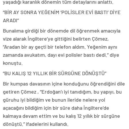
yaşadığı karanlık dönemin tüm detaylarını anlattı.
“BİR AY SONRA YEĞENİM ‘POLİSLER EVİ BASTI’ DİYE
ARADI”
Bunalıma girdiği bir dönemde dil öğrenmek amacıyla
vize alarak İngiltere’ye gittiğini belirten Çömez,
“Aradan bir ay geçti bir telefon aldım. Yeğenim aynı
zamanda avukatım, dayı evi polisler bastı dedi.” diye
konuştu.
“BU KALIŞ 12 YILLIK BİR SÜRGÜNE DÖNÜŞTÜ”
Bir kumpas davasının içine konduğunu öğrendiğini dile
getiren Çömez , “Erdoğan’ı iyi tanıdığım, bu yapıyı, bu
güruhu iyi bildiğim ve bunun ileride nelere yol
açacağını bildiğim için bir süre daha İngiltere’de
kalmaya devam ettim ve bu kalış 12 yıllık bir sürgüne
dönüştü.” ifadelerini kullandı.