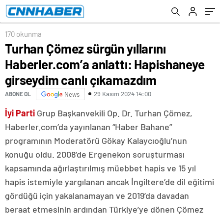
girseydim canlı çıkamazdım
170 okunma
Turhan Çömez sürgün yıllarını
Haberler.com’a anlattı: Hapishaneye
girseydim canlı çıkamazdım
29 Kasım 2024 14:00
ABONE OL
News
İyi Parti
Grup Başkanvekili Op. Dr. Turhan Çömez,
Haberler.com’da yayınlanan “Haber Bahane”
programının Moderatörü Gökay Kalaycıoğlu’nun
konuğu oldu. 2008’de Ergenekon soruşturması
kapsamında ağırlaştırılmış müebbet hapis ve 15 yıl
hapis istemiyle yargılanan ancak İngiltere’de dil eğitimi
gördüğü için yakalanamayan ve 2019’da davadan
beraat etmesinin ardından Türkiye’ye dönen Çömez