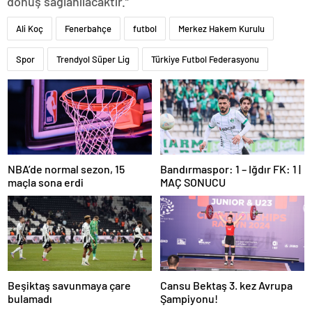
dönüş sağlanılacaktır.”
Ali Koç
Fenerbahçe
futbol
Merkez Hakem Kurulu
Spor
Trendyol Süper Lig
Türkiye Futbol Federasyonu
NBA’de normal sezon, 15
Bandırmaspor: 1 – Iğdır FK: 1 |
maçla sona erdi
MAÇ SONUCU
Beşiktaş savunmaya çare
Cansu Bektaş 3. kez Avrupa
bulamadı
Şampiyonu!