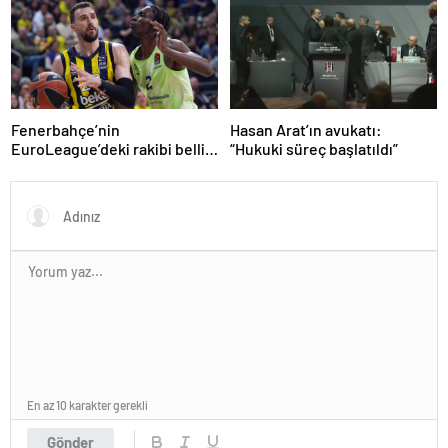
Fenerbahçe’nin
Hasan Arat’ın avukatı:
EuroLeague’deki rakibi belli
“Hukuki süreç başlatıldı”
oluyor!
En az 10 karakter gerekli
Gönder