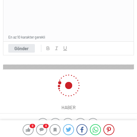
En az 10 karakter gerekli
Gönder
HABER
0
0
ajax alarm