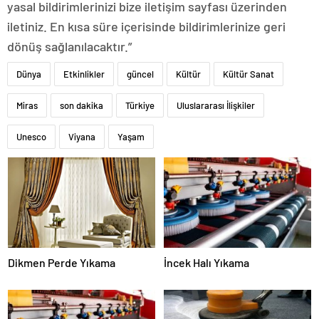
yasal bildirimlerinizi bize iletişim sayfası üzerinden
iletiniz. En kısa süre içerisinde bildirimlerinize geri
dönüş sağlanılacaktır.”
Dünya
Etkinlikler
güncel
Kültür
Kültür Sanat
Miras
son dakika
Türkiye
Uluslararası İlişkiler
Unesco
Viyana
Yaşam
Dikmen Perde Yıkama
İncek Halı Yıkama