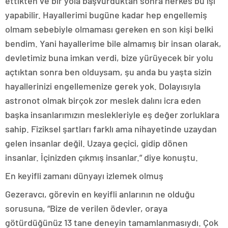
ettikten ve bir yola başvurduktan sonra herkes bu işi
yapabilir. Hayallerimi bugüne kadar hep engellemiş
olmam sebebiyle olmaması gereken en son kişi belki
bendim. Yani hayallerime bile almamış bir insan olarak,
devletimiz buna imkan verdi, bize yürüyecek bir yolu
açtıktan sonra ben olduysam, şu anda bu yaşta sizin
hayallerinizi engellemenize gerek yok. Dolayısıyla
astronot olmak birçok zor meslek dalını icra eden
başka insanlarımızın meslekleriyle eş değer zorluklara
sahip. Fiziksel şartları farklı ama nihayetinde uzaydan
gelen insanlar değil. Uzaya geçici, gidip dönen
insanlar. İçinizden çıkmış insanlar.” diye konuştu.
En keyifli zamanı dünyayı izlemek olmuş
Gezeravcı, görevin en keyifli anlarının ne olduğu
sorusuna, “Bize de verilen ödevler, oraya
götürdüğünüz 13 tane deneyin tamamlanmasıydı. Çok