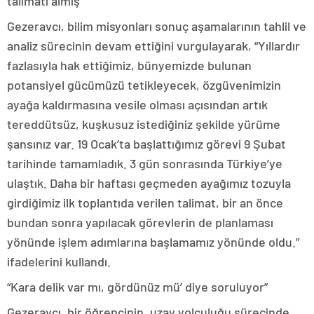
talimatı almış
Gezeravcı, bilim misyonları sonuç aşamalarının tahlil ve
analiz sürecinin devam ettiğini vurgulayarak, “Yıllardır
fazlasıyla hak ettiğimiz, bünyemizde bulunan
potansiyel gücümüzü tetikleyecek, özgüvenimizin
ayağa kaldırmasına vesile olması açısından artık
tereddütsüz, kuşkusuz istediğiniz şekilde yürüme
şansınız var. 19 Ocak’ta başlattığımız görevi 9 Şubat
tarihinde tamamladık. 3 gün sonrasında Türkiye’ye
ulaştık. Daha bir haftası geçmeden ayağımız tozuyla
girdiğimiz ilk toplantıda verilen talimat, bir an önce
bundan sonra yapılacak görevlerin de planlaması
yönünde işlem adımlarına başlamamız yönünde oldu.”
ifadelerini kullandı.
“Kara delik var mı, gördünüz mü’ diye soruluyor”
Gezeravcı, bir öğrencinin, uzay yolculuğu sürecinde