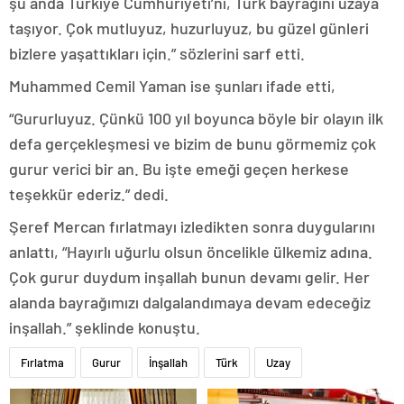
şu anda Türkiye Cumhuriyeti’ni, Türk bayrağını uzaya
taşıyor. Çok mutluyuz, huzurluyuz, bu güzel günleri
bizlere yaşattıkları için.” sözlerini sarf etti.
Muhammed Cemil Yaman ise şunları ifade etti,
“Gururluyuz. Çünkü 100 yıl boyunca böyle bir olayın ilk
defa gerçekleşmesi ve bizim de bunu görmemiz çok
gurur verici bir an. Bu işte emeği geçen herkese
teşekkür ederiz.” dedi.
Şeref Mercan fırlatmayı izledikten sonra duygularını
anlattı, “Hayırlı uğurlu olsun öncelikle ülkemiz adına.
Çok gurur duydum inşallah bunun devamı gelir. Her
alanda bayrağımızı dalgalandımaya devam edeceğiz
inşallah.” şeklinde konuştu.
Fırlatma
Gurur
İnşallah
Türk
Uzay