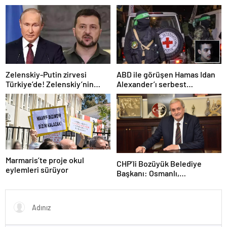
ediyor: Yok olma tehlikesi ile
‘Gazze’deki savaşı uzatıyorlar’
karşı karşıya
Zelenskiy-Putin zirvesi
ABD ile görüşen Hamas Idan
Türkiye’de! Zelenskiy’nin
Alexander’ı serbest
çağrısı dünya basınında
bırakacak! Türkiye’ye
teşekkür…
Marmaris’te proje okul
CHP’li Bozüyük Belediye
eylemleri sürüyor
Başkanı: Osmanlı,
topraklarımızı parsel parsel
sattı