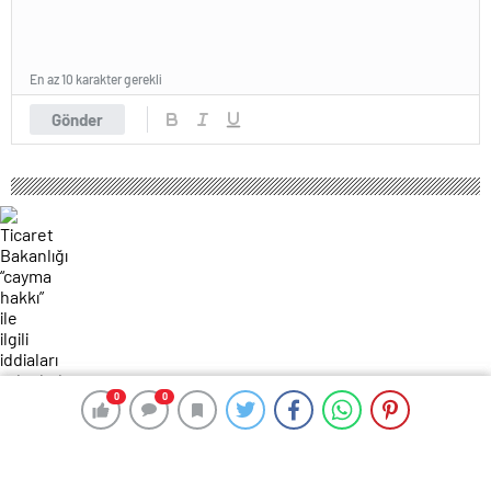
En az 10 karakter gerekli
Gönder
0
0
0
0
147 okunma
Ticaret Bakanlığı “cayma hakkı” ile
ilgili iddiaları yalanladı