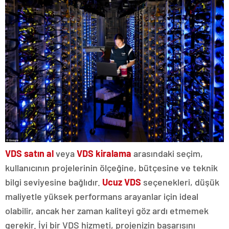
VDS satın al
veya
VDS kiralama
arasındaki seçim,
kullanıcının projelerinin ölçeğine, bütçesine ve teknik
bilgi seviyesine bağlıdır.
Ucuz VDS
seçenekleri, düşük
maliyetle yüksek performans arayanlar için ideal
olabilir, ancak her zaman kaliteyi göz ardı etmemek
gerekir. İyi bir VDS hizmeti, projenizin başarısını