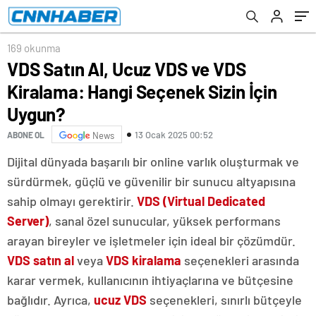
169 okunma
VDS Satın Al, Ucuz VDS ve VDS
Kiralama: Hangi Seçenek Sizin İçin
Uygun?
13 Ocak 2025 00:52
ABONE OL
News
Dijital dünyada başarılı bir online varlık oluşturmak ve
sürdürmek, güçlü ve güvenilir bir sunucu altyapısına
sahip olmayı gerektirir.
VDS (Virtual Dedicated
Server)
, sanal özel sunucular, yüksek performans
arayan bireyler ve işletmeler için ideal bir çözümdür.
VDS satın al
veya
VDS kiralama
seçenekleri arasında
karar vermek, kullanıcının ihtiyaçlarına ve bütçesine
bağlıdır. Ayrıca,
ucuz VDS
seçenekleri, sınırlı bütçeyle