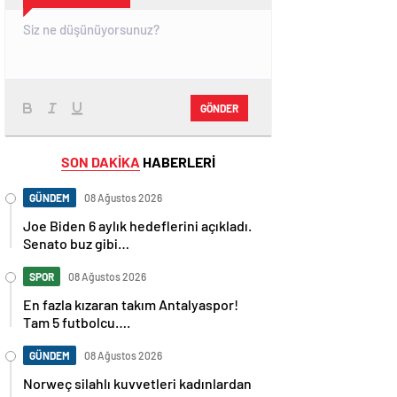
GÖNDER
SON DAKİKA
HABERLERİ
GÜNDEM
08 Ağustos 2026
Joe Biden 6 aylık hedeflerini açıkladı.
Senato buz gibi…
SPOR
08 Ağustos 2026
En fazla kızaran takım Antalyaspor!
Tam 5 futbolcu….
GÜNDEM
08 Ağustos 2026
Norweç silahlı kuvvetleri kadınlardan