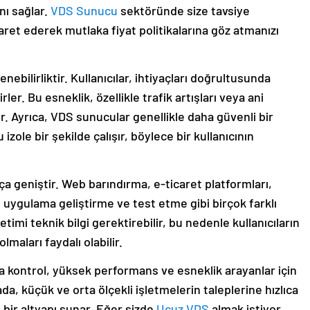
nı sağlar.
VDS Sunucu
sektöründe size tavsiye
ret ederek mutlaka fiyat politikalarına göz atmanızı
nebilirliktir. Kullanıcılar, ihtiyaçları doğrultusunda
rler. Bu esneklik, özellikle trafik artışları veya ani
r. Ayrıca, VDS sunucular genellikle daha güvenli bir
zole bir şekilde çalışır, böylece bir kullanıcının
ça geniştir. Web barındırma, e-ticaret platformları,
 uygulama geliştirme ve test etme gibi birçok farklı
mi teknik bilgi gerektirebilir, bu nedenle kullanıcıların
aları faydalı olabilir.
a kontrol, yüksek performans ve esneklik arayanlar için
da, küçük ve orta ölçekli işletmelerin taleplerine hızlıca
i bir altyapı sunar. Eğer sizde
Ucuz VDS
almak istiyor