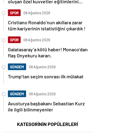
oluşan özel kuvvetler eğitimlerini
başlattı.
SPOR
08 Ağustos 2026
Cristiano Ronaldo’nun akıllara zarar
tüm kariyerinin istatistiğini çıkardık !
SPOR
08 Ağustos 2026
Galatasaray’a kötü haber! Monaco’dan
flaş Onyekuru kararı.
GÜNDEM
08 Ağustos 2026
Trump’tan seçim sonrası ilk mülakat
GÜNDEM
08 Ağustos 2026
Avusturya başbakanı Sebastian Kurz
ile ilgili bilinmeyenler
KATEGORİNİN POPÜLERLERİ