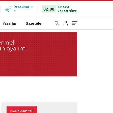
İMSAK'A
İSTANBUL
02:00
KALAN SÜRE
°
Yazarlar
Gazeteler
HIZLI YORUM YAP