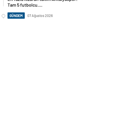
Tam 5 futbolcu….
GÜNDEM
07 Ağustos 2026
Norweç silahlı kuvvetleri kadınlardan
oluşan özel kuvvetler eğitimlerini
başlattı.
SPOR
07 Ağustos 2026
Cristiano Ronaldo’nun akıllara zarar
tüm kariyerinin istatistiğini çıkardık !
SPOR
07 Ağustos 2026
Galatasaray’a kötü haber! Monaco’dan
flaş Onyekuru kararı.
GÜNDEM
07 Ağustos 2026
Trump’tan seçim sonrası ilk mülakat
GÜNDEM
07 Ağustos 2026
Avusturya başbakanı Sebastian Kurz