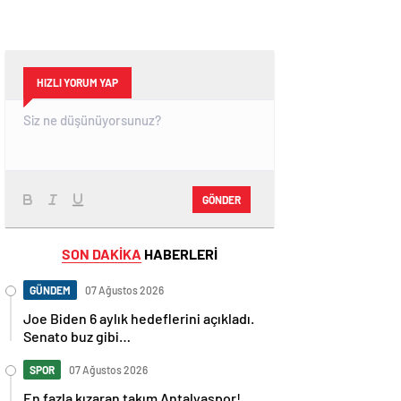
HIZLI YORUM YAP
GÖNDER
SON DAKİKA
HABERLERİ
GÜNDEM
07 Ağustos 2026
Joe Biden 6 aylık hedeflerini açıkladı.
Senato buz gibi…
SPOR
07 Ağustos 2026
En fazla kızaran takım Antalyaspor!