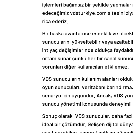
işlemleri bağımsız bir şekilde yapmaları
edeceğimiz vdsturkiye.com sitesini ziya
rica ederiz.
Bir başka avantajı ise esneklik ve ölçekle
sunucularını yükseltebilir veya azaltabili
ihtiyaç değişimlerinde oldukça faydalıdı
ortam sunar çünkü her bir sanal sunucu i
sorunları diğer kullanıcıları etkilemez.
VDS sunucuların kullanım alanları olduk
oyun sunucuları, veritabanı barındırma,
senaryo için uygundur. Ancak, VDS yöneti
sunucu yönetimi konusunda deneyimli olm
Sonuç olarak, VDS sunucular, daha fazl
ideal bir çözümdür. Gelişen dijital dünya
yanıt verebilen, uygun fiyatlı ve güvenl