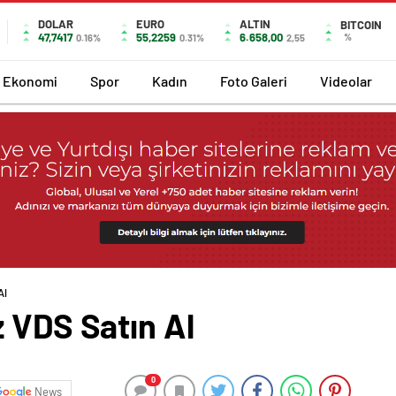
DOLAR
EURO
ALTIN
BITCOIN
47,7417
55,2259
6.658,00
%
0.16%
0.31%
2,55
Ekonomi
Spor
Kadın
Foto Galeri
Videolar
Al
 VDS Satın Al
0
News