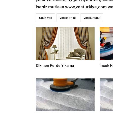
iseniz mutlaka www.vdsturkiye.com web 
Ucuz Vds
vds satın al
Vds sunucu
Dikmen Perde Yıkama
İncek H