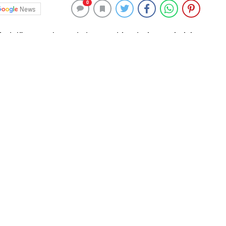
0
News
al dünyasında markaların ve bireylerin çevrimiçi
ı olan hayati bir araç haline gelmiştir. Bu bağlamda,
ayca ve etkin bir şekilde yönetmenin anahtarını sunar.
ketinin yeri nedir?
a platformlarında görünürlüğü artırmak isteyen bireyler
Bu hizmetler arasında takipçi sayısını artırma, beğeni ve
bulunmaktadır.
Özellikle
, bu hizmetlerin otomatik bir
 ve enerji tasarrufu yapmalarını sağlar. Ayrıca, SMM
re özelleştirilebilir hizmet paketleri sunarak, herkesin
ardımcı olur.
 önemli faktörlerden biri, sunulan hizmetlerin kalitesi
 ve etkili müşteri desteği sunan paneller, olası sorunların