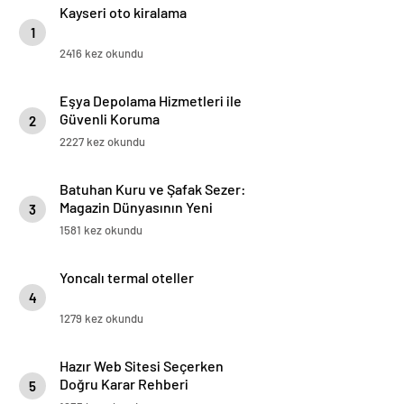
Kayseri oto kiralama
1
2416 kez okundu
Eşya Depolama Hizmetleri ile
Güvenli Koruma
2
2227 kez okundu
Batuhan Kuru ve Şafak Sezer:
Magazin Dünyasının Yeni
3
“Dynamic Duo”su!
1581 kez okundu
Yoncalı termal oteller
4
1279 kez okundu
Hazır Web Sitesi Seçerken
Doğru Karar Rehberi
5