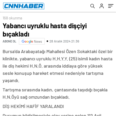
168 okunma
Yabancı uyruklu hasta dişçiyi
bıçakladı
28 Aralık 2024 21:36
ABONE OL
News
Bursa’da Arabayatağı Mahallesi Özen Sokaktaki özel bir
klinikte, yabancı uyruklu H.H.Y.Y. (25) isimli kadın hasta
ile diş hekimi H.N.Ö. arasında iddiaya göre yüksek
sesle konuşup hareket etmesi nedeniyle tartışma
yaşandı.
Tartışma sırasında kadın, çantasında taşıdığı bıçakla
H.N.Öyü sağ omzundan bıçakladı.
DİŞ HEKİMİ HAFİF YARALANDI
Durumun bildirilmesiyle olay yerine gelen 112 Acil