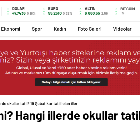
DOLAR
EURO
ALTIN
BITCOIN
47,7436
55,2510
6.660,55
%
0.18%
0.32%
2,59
Ekonomi
Spor
Kadın
Foto Galeri
Videolar
rde okullar tatil? 19 Şubat kar tatili olan iller
mi? Hangi illerde okullar tat