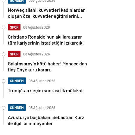
GÜNDEM
08 Ağustos 2026
Norweç silahlı kuvvetleri kadınlardan
oluşan özel kuvvetler eğitimlerini
başlattı.
SPOR
08 Ağustos 2026
Cristiano Ronaldo’nun akıllara zarar
tüm kariyerinin istatistiğini çıkardık !
SPOR
08 Ağustos 2026
Galatasaray’a kötü haber! Monaco’dan
flaş Onyekuru kararı.
GÜNDEM
08 Ağustos 2026
Trump’tan seçim sonrası ilk mülakat
GÜNDEM
08 Ağustos 2026
Avusturya başbakanı Sebastian Kurz
ile ilgili bilinmeyenler