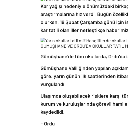
Kar yağışı nedeniyle önümüzdeki birkaç 
araştırmalarına hız verdi. Bugün özellikle
olurken, 19 Şubat Çarşamba günü için ise
kar tatili olan iller netleştikçe haberim
GÜMÜŞHANE VE ORDU’DA OKULLAR TATİL M
Gümüşhane’de tüm okullarda, Ordu’da ise
Gümüşhane Valiliğinden yapılan açıkla
göre, yarın günün ilk saatlerinden itib
vurgulandı.
Ulaşımda oluşabilecek risklere karşı tüm
kurum ve kuruluşlarında görevli hamile v
kaydedildi.
– Ordu