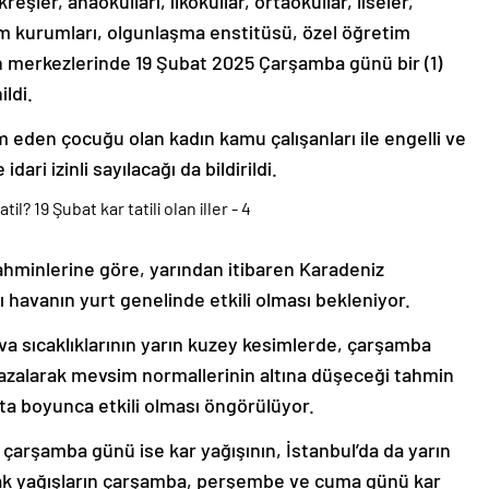
eşler, anaokulları, ilkokullar, ortaokullar, liseler,
im kurumları, olgunlaşma enstitüsü, özel öğretim
yon merkezlerinde 19 Şubat 2025 Çarşamba günü bir (1)
ildi.
m eden çocuğu olan kadın kamu çalışanları ile engelli ve
ari izinli sayılacağı da bildirildi.
hminlerine göre, yarından itibaren Karadeniz
 havanın yurt genelinde etkili olması bekleniyor.
a sıcaklıklarının yarın kuzey kesimlerde, çarşamba
e azalarak mevsim normallerinin altına düşeceği tahmin
fta boyunca etkili olması öngörülüyor.
 çarşamba günü ise kar yağışının, İstanbul’da da yarın
cak yağışların çarşamba, perşembe ve cuma günü kar