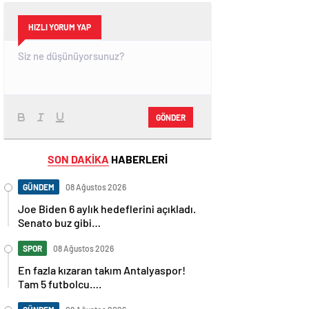
HIZLI YORUM YAP
GÖNDER
SON DAKİKA
HABERLERİ
GÜNDEM
08 Ağustos 2026
Joe Biden 6 aylık hedeflerini açıkladı.
Senato buz gibi…
SPOR
08 Ağustos 2026
En fazla kızaran takım Antalyaspor!
Tam 5 futbolcu….