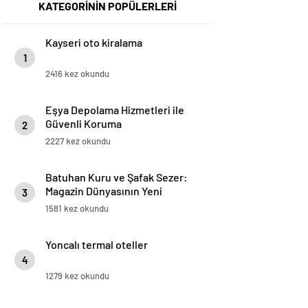
KATEGORİNİN POPÜLERLERİ
Kayseri oto kiralama
1
2416 kez okundu
Eşya Depolama Hizmetleri ile
Güvenli Koruma
2
2227 kez okundu
Batuhan Kuru ve Şafak Sezer:
Magazin Dünyasının Yeni
3
“Dynamic Duo”su!
1581 kez okundu
Yoncalı termal oteller
4
1279 kez okundu