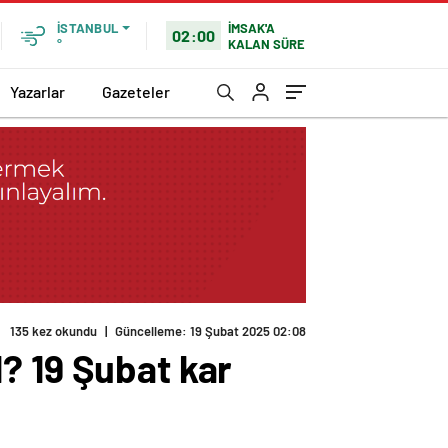
İMSAK'A
İSTANBUL
02:00
KALAN SÜRE
°
Yazarlar
Gazeteler
135 kez okundu
|
Güncelleme: 19 Şubat 2025 02:08
il? 19 Şubat kar