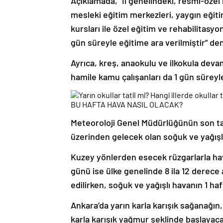
Açıklamada, “İl genelindeki, resmî-özel kr
mesleki eğitim merkezleri, yaygın eğit
kursları ile özel eğitim ve rehabilitas
gün süreyle eğitime ara verilmiştir” den
Ayrıca, kreş, anaokulu ve ilkokula deva
hamile kamu çalışanları da 1 gün süreyle id
BU HAFTA HAVA NASIL OLACAK?
Meteoroloji Genel Müdürlüğünün son ta
üzerinden gelecek olan soğuk ve yağışlı
Kuzey yönlerden esecek rüzgarlarla hav
günü ise ülke genelinde 8 ila 12 derec
edilirken, soğuk ve yağışlı havanın 1 ha
Ankara’da yarın karla karışık sağanağın,
karla karışık yağmur şeklinde başlaya