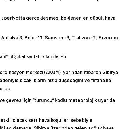
ık periyotta gerçekleşmesi beklenen en düşük hava
8, Antalya 3, Bolu -10, Samsun -3, Trabzon -2, Erzurum
ordinasyon Merkezi (AKOM), yarından itibaren Sibirya
eniyle sıcaklıkların hızla düşeceğini ve fırtına ile
yurdu.
e çevresi için “turuncu” kodlu meteorolojik uyarıda
etkili olacak sert hava koşulları sebebiyle
ndiği açıklamada, Sibirya üzerinden gelen soğuk hava