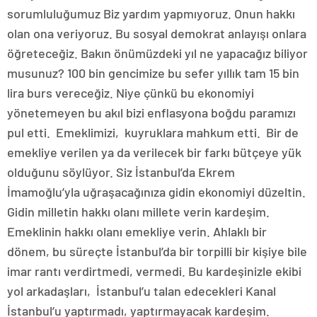
sorumluluğumuz Biz yardım yapmıyoruz. Onun hakkı
olan ona veriyoruz. Bu sosyal demokrat anlayışı onlara
öğreteceğiz. Bakın önümüzdeki yıl ne yapacağız biliyor
musunuz? 100 bin gencimize bu sefer yıllık tam 15 bin
lira burs vereceğiz. Niye çünkü bu ekonomiyi
yönetemeyen bu akıl bizi enflasyona boğdu paramızı
pul etti. Emeklimizi, kuyruklara mahkum etti. Bir de
emekliye verilen ya da verilecek bir farkı bütçeye yük
olduğunu söylüyor. Siz İstanbul’da Ekrem
İmamoğlu’yla uğraşacağınıza gidin ekonomiyi düzeltin.
Gidin milletin hakkı olanı millete verin kardeşim.
Emeklinin hakkı olanı emekliye verin. Ahlaklı bir
dönem, bu süreçte İstanbul’da bir torpilli bir kişiye bile
imar rantı verdirtmedi, vermedi. Bu kardeşinizle ekibi
yol arkadaşları, İstanbul’u talan edecekleri Kanal
İstanbul’u yaptırmadı, yaptırmayacak kardeşim.