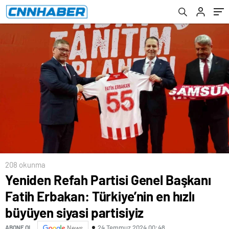
partisiyiz
Kadar, Sana Bu Soruyu Soracağım
208 okunma
Yeniden Refah Partisi Genel Başkanı
Fatih Erbakan: Türkiye’nin en hızlı
büyüyen siyasi partisiyiz
24 Temmuz 2024 00:48
ABONE OL
News