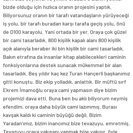
bizde olduğu için hızlıca oranın projesini yaptık.
Biliyorsunuz oranın bir tarafı vatandaşların yürüyeceği
iş yolu, bir tarafı buradan karşı tarafa geçiş yolu, önü
de D100 karayolu. Yani ortada bir yer. Oraya çok güzel
bir cami tasarladık. 800 kişilik kapalı alanı 800 kişilik
açık alanıyla beraber iki bin kişilik bir cami tasarladık.
Bakın etrafına da insanlar kitap alabilecekleri caminin
fonksiyonlarına destek sunacak mükemmel bir alan
tasarladık. Beş yıldır kaç kez Turan Hançerli başkanımız
gitti konuştu. Biz ekip yolladık, anlattık. Bir müftü sırf
Ekrem İmamoğlu oraya cami yapmasın diye bizim
projemizi dava etti. Buna ben bu aklı biliyorum neymiş
efendim, oraya daha büyük cami lazımmış. Burası
kavşak kaldı ki caminin büyüğü değil. Bizim
Yaradan’ımız, bizim inancımız bize tevazuyu, emretmiş.
Tevazuyu oraya yakışanı yapmak bize yakışır, öyle