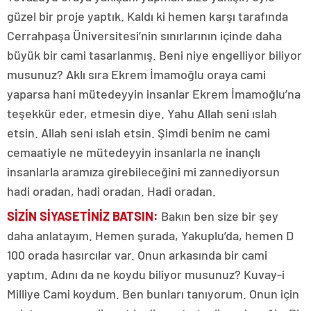
güzel bir proje yaptık. Kaldı ki hemen karşı tarafında
Cerrahpaşa Üniversitesi’nin sınırlarının içinde daha
büyük bir cami tasarlanmış. Beni niye engelliyor biliyor
musunuz? Aklı sıra Ekrem İmamoğlu oraya cami
yaparsa hani mütedeyyin insanlar Ekrem İmamoğlu’na
teşekkür eder, etmesin diye. Yahu Allah seni ıslah
etsin. Allah seni ıslah etsin. Şimdi benim ne cami
cemaatiyle ne mütedeyyin insanlarla ne inançlı
insanlarla aramıza girebileceğini mi zannediyorsun
hadi oradan, hadi oradan. Hadi oradan.
SİZİN SİYASETİNİZ BATSIN:
Bakın ben size bir şey
daha anlatayım. Hemen şurada, Yakuplu’da, hemen D
100 orada hasırcılar var. Onun arkasında bir cami
yaptım. Adını da ne koydu biliyor musunuz? Kuvay-i
Milliye Cami koydum. Ben bunları tanıyorum. Onun için