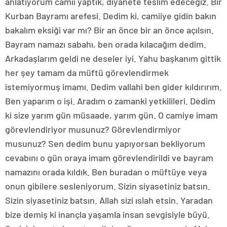
anlatıyorum camii yaptık, diyanete teslim edeceğiz. Bir
Kurban Bayramı arefesi. Dedim ki, camiiye gidin bakın
bakalım eksiği var mı? Bir an önce bir an önce açılsın.
Bayram namazı sabahı, ben orada kılacağım dedim.
Arkadaşlarım geldi ne deseler iyi. Yahu başkanım gittik
her şey tamam da müftü görevlendirmek
istemiyormuş imamı. Dedim vallahi ben gider kıldırırım.
Ben yaparım o işi. Aradım o zamanki yetkilileri. Dedim
ki size yarım gün müsaade, yarım gün. O camiye imam
görevlendiriyor musunuz? Görevlendirmiyor
musunuz? Sen dedim bunu yapıyorsan bekliyorum
cevabını o gün oraya imam görevlendirildi ve bayram
namazını orada kıldık. Ben buradan o müftüye veya
onun gibilere sesleniyorum. Sizin siyasetiniz batsın.
Sizin siyasetiniz batsın. Allah sizi ıslah etsin. Yaradan
bize demiş ki inançla yaşamla insan sevgisiyle büyü.