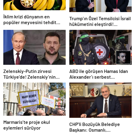
İklim krizi dünyanın en
Trump’ın Özel Temsilcisi İsrail
popüler meyvesini tehdit
hükümetini eleştirdi!
ediyor: Yok olma tehlikesi ile
‘Gazze’deki savaşı uzatıyorlar’
karşı karşıya
Zelenskiy-Putin zirvesi
ABD ile görüşen Hamas Idan
Türkiye’de! Zelenskiy’nin
Alexander’ı serbest
çağrısı dünya basınında
bırakacak! Türkiye’ye
teşekkür…
Marmaris’te proje okul
CHP’li Bozüyük Belediye
eylemleri sürüyor
Başkanı: Osmanlı,