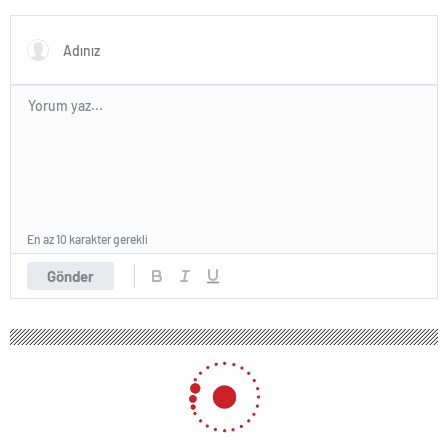
topraklarımızı parsel parsel
sattı
En az 10 karakter gerekli
Gönder
175 okunma
Meryem Ana Evi Otoparkı Fiyat
İddialarına Yanıt Verildi