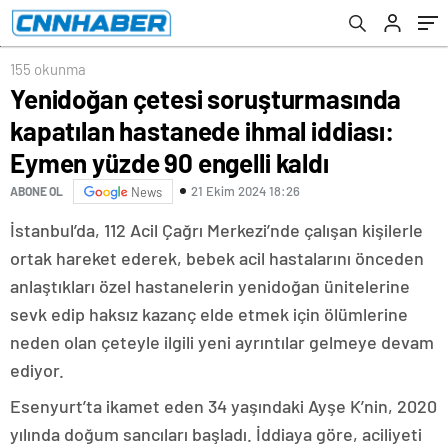
yüzde 90 engelli kaldı
155 okunma
Yenidoğan çetesi soruşturmasında
kapatılan hastanede ihmal iddiası:
Eymen yüzde 90 engelli kaldı
21 Ekim 2024 18:26
ABONE OL
News
İstanbul’da, 112 Acil Çağrı Merkezi’nde çalışan kişilerle
ortak hareket ederek, bebek acil hastalarını önceden
anlaştıkları özel hastanelerin yenidoğan ünitelerine
sevk edip haksız kazanç elde etmek için ölümlerine
neden olan çeteyle ilgili yeni ayrıntılar gelmeye devam
ediyor.
Esenyurt’ta ikamet eden 34 yaşındaki Ayşe K’nin, 2020
yılında doğum sancıları başladı. İddiaya göre, aciliyeti