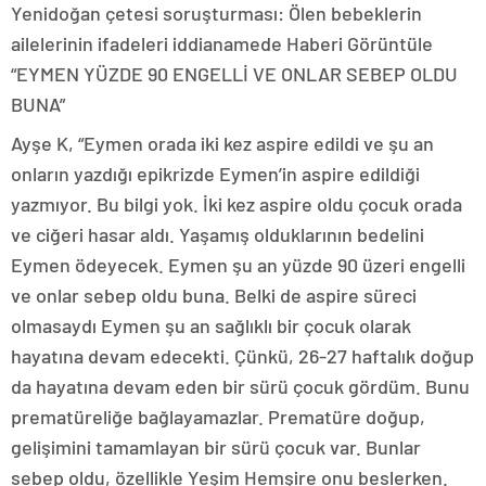
Yenidoğan çetesi soruşturması: Ölen bebeklerin
ailelerinin ifadeleri iddianamede
Haberi Görüntüle
“EYMEN YÜZDE 90 ENGELLİ VE ONLAR SEBEP OLDU
BUNA”
Ayşe K, “Eymen orada iki kez aspire edildi ve şu an
onların yazdığı epikrizde Eymen’in aspire edildiği
yazmıyor. Bu bilgi yok. İki kez aspire oldu çocuk orada
ve ciğeri hasar aldı. Yaşamış olduklarının bedelini
Eymen ödeyecek. Eymen şu an yüzde 90 üzeri engelli
ve onlar sebep oldu buna. Belki de aspire süreci
olmasaydı Eymen şu an sağlıklı bir çocuk olarak
hayatına devam edecekti. Çünkü, 26-27 haftalık doğup
da hayatına devam eden bir sürü çocuk gördüm. Bunu
prematüreliğe bağlayamazlar. Prematüre doğup,
gelişimini tamamlayan bir sürü çocuk var. Bunlar
sebep oldu, özellikle Yeşim Hemşire onu beslerken.