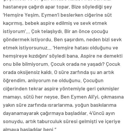
hastaneye çağırdı apar topar. Bize söylediği şey
‘Hemşire Yeşim, Eymen’i beslerken ciğerine süt
kaçırmış, bebek aspire edilmiş ve sevk etmek
istiyorum’… Çok telaşlıydı. Bir an önce çocuğu
göndermek istiyordu. Ben şaşırdım, neden bizi sevk
etmek istiyorsunuz… ‘Hemşire hatası olduğunu ve
hemşireye kızdığını’ söyledi bana. Aspire ne demekti
onu bile bilmiyorum. Çocuk orada ne yaşadı? Çocuk
orada oksijensiz kaldı. O süre zarfında şu an artık
öğrendim, anlıyorum ne olduğunu. Çocuğun
ciğerinden tekrar aspire yöntemiyle geri çekmişler
mamayı, sütü her neyse. Ben Eymen Ali’yi, çıkmasına
yakın süre zarfında ısrarlarıma, yoğun baskılarıma
dayanamayarak çağırmaya başladılar. 4’üncü ayın
sonuydu, artık taburculuk süresi gelmişti ve içeriye
almaya başladılar beni.”