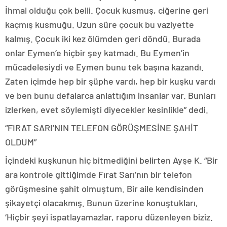
İhmal olduğu çok belli. Çocuk kusmuş, ciğerine geri
kaçmış kusmuğu. Uzun süre çocuk bu vaziyette
kalmış. Çocuk iki kez ölümden geri döndü. Burada
onlar Eymen’e hiçbir şey katmadı. Bu Eymen’in
mücadelesiydi ve Eymen bunu tek başına kazandı.
Zaten içimde hep bir şüphe vardı, hep bir kuşku vardı
ve ben bunu defalarca anlattığım insanlar var. Bunları
izlerken, evet söylemişti diyecekler kesinlikle” dedi.
“FIRAT SARI’NIN TELEFON GÖRÜŞMESİNE ŞAHİT
OLDUM”
İçindeki kuşkunun hiç bitmediğini belirten Ayşe K. “Bir
ara kontrole gittiğimde Fırat Sarı’nın bir telefon
görüşmesine şahit olmuştum. Bir aile kendisinden
şikayetçi olacakmış. Bunun üzerine konuştukları,
‘Hiçbir şeyi ispatlayamazlar, raporu düzenleyen biziz.