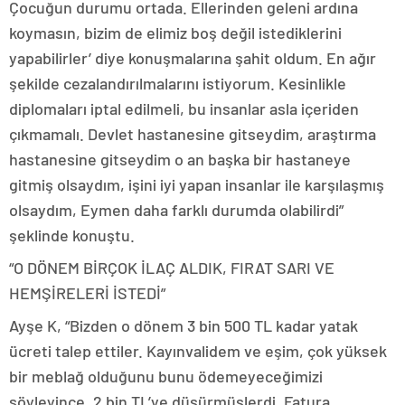
Çocuğun durumu ortada. Ellerinden geleni ardına
koymasın, bizim de elimiz boş değil istediklerini
yapabilirler’ diye konuşmalarına şahit oldum. En ağır
şekilde cezalandırılmalarını istiyorum. Kesinlikle
diplomaları iptal edilmeli, bu insanlar asla içeriden
çıkmamalı. Devlet hastanesine gitseydim, araştırma
hastanesine gitseydim o an başka bir hastaneye
gitmiş olsaydım, işini iyi yapan insanlar ile karşılaşmış
olsaydım, Eymen daha farklı durumda olabilirdi”
şeklinde konuştu.
“O DÖNEM BİRÇOK İLAÇ ALDIK, FIRAT SARI VE
HEMŞİRELERİ İSTEDİ”
Ayşe K, “Bizden o dönem 3 bin 500 TL kadar yatak
ücreti talep ettiler. Kayınvalidem ve eşim, çok yüksek
bir meblağ olduğunu bunu ödemeyeceğimizi
söyleyince, 2 bin TL’ye düşürmüşlerdi. Fatura