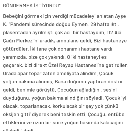
GÖNDERMEK İSTİYORDU”
Bebeğini görmek için verdiği mücadeleyi anlatan Ayşe
K, “Pandemi sürecinde doğdu Eymen. 29 haftalıktı,
plasentadan ayrılmıştı çok acil bir hastaydım. 112 Acil
Çağrı Merkezi’ni aradık, ambulans geldi. Bizi hastaneye
götürdüler. İki tane çok donanımlı hastane vardı
yanımızda, bize çok yakındı. O iki hastaneyi es
geçerek, bizi direkt Özel Reyap Hastanesi’ne getirdiler.
Orada apar topar zaten ameliyata alındım. Çocuk
yoğun bakıma alınmış. Bana doğumu yaptıran doktor
geldi, benimle görüştü. Çocuğun ağladığını, sesini
duyduğunu, yoğun bakıma alındığını söyledi. ‘Çocuk iyi
olacak, toparlanacak, korkulacak bir şey yok çünkü
oksijen gitti’ diyerek beni teskin etti. Çocuğu, entübe
ettiklerini ve uzun bir süre yoğun bakımda kalacağını
söyledi.” dedi.