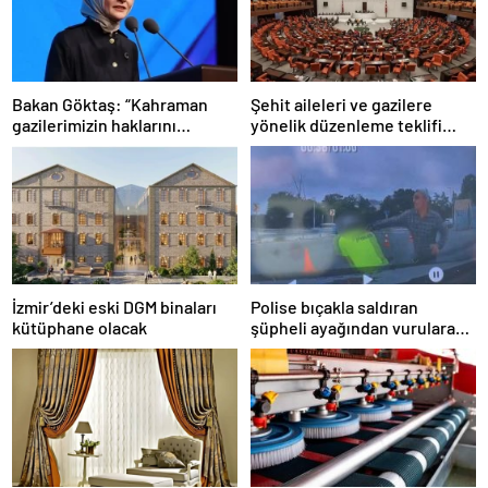
Bakan Göktaş: “Kahraman
Şehit aileleri ve gazilere
gazilerimizin haklarını
yönelik düzenleme teklifi
güçlendiren yeni bir dönemin
Meclis’te kabul edildi
kapılarını aralıyoruz”
İzmir’deki eski DGM binaları
Polise bıçakla saldıran
kütüphane olacak
şüpheli ayağından vurularak
yakalandı