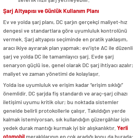
Şarj Altyapısı ve Günlük Kullanım Planı
Ev ve yolda şarj planı, DC şarjın gerçekçi maliyet-hız
dengesi ve standartlara göre uyumluluk kontrolünü
vermek. Şarj altyapısı seçiminde en pratik yaklaşım,
aracı ikiye ayırarak plan yapmak: ev/işte AC ile düzenli
şarj ve yolda DC ile tamamlayıcı şarj. Evde şarj
senaryon güçlü ise, genel olarak DC şarj ihtiyacı azalır;
maliyet ve zaman yönetimi de kolaylaşır.
Yolda ise uyumluluk ve erişim kadar “erişim sıklığı”
önemlidir. DC şarjda fiş standardı ve araç-şarj cihazı
iletişimi uyumu kritik olur; bu noktada sistemler
genelde belirli protokollerle çalışır. Takıldığın yerde
kalmak istemiyorsan, sık kullandığın güzergâhlar için
yedek durak mantığı kurmak iyi bir alışkanlıktır.
Yerli
otomobil
meraklılarının en çok aradığı konu da burada: