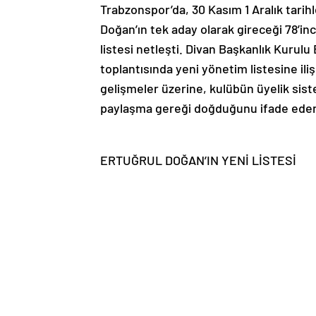
Trabzonspor’da, 30 Kasım 1 Aralık tarih
Doğan’ın tek aday olarak gireceği 78’in
listesi netleşti. Divan Başkanlık Kurul
toplantısında yeni yönetim listesine ili
gelişmeler üzerine, kulübün üyelik sis
paylaşma gereği doğduğunu ifade eder
ERTUĞRUL DOĞAN’IN YENİ LİSTESİ
Başkan Ertuğrul Doğan’ın tek listeyle 
oluştu:
“Ertuğrul Doğan, Zeyyat Kafkas, Ali Ha
Nevzat Kaya, Taner Fikret Saral, Coşku
Yazıcı, Murat İskender, Gözde Atasoy,
DİĞER KURULLAR