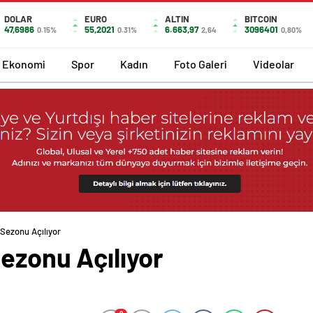
DOLAR
EURO
ALTIN
BITCOIN
47,6986
55,2021
6.663,97
3096401
0.15%
0.31%
2,64
0,80%
Ekonomi
Spor
Kadın
Foto Galeri
Videolar
 Sezonu Açılıyor
Sezonu Açılıyor