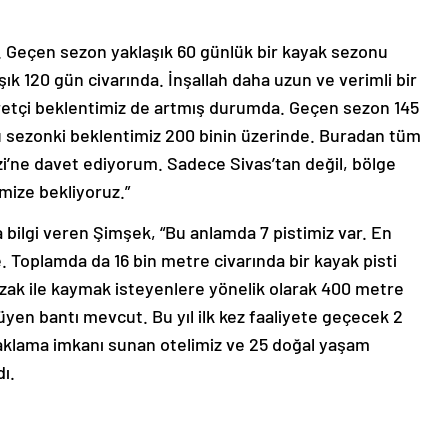
i. Geçen sezon yaklaşık 60 günlük bir kayak sezonu
ık 120 gün civarında. İnşallah daha uzun ve verimli bir
yaretçi beklentimiz de artmış durumda. Geçen sezon 145
 Bu sezonki beklentimiz 200 binin üzerinde. Buradan tüm
zi’ne davet ediyorum. Sadece Sivas’tan değil, bölge
mize bekliyoruz.”
bilgi veren Şimşek, “Bu anlamda 7 pistimiz var. En
. Toplamda da 16 bin metre civarında bir kayak pisti
ızak ile kaymak isteyenlere yönelik olarak 400 metre
yen bantı mevcut. Bu yıl ilk kez faaliyete geçecek 2
onaklama imkanı sunan otelimiz ve 25 doğal yaşam
dı.