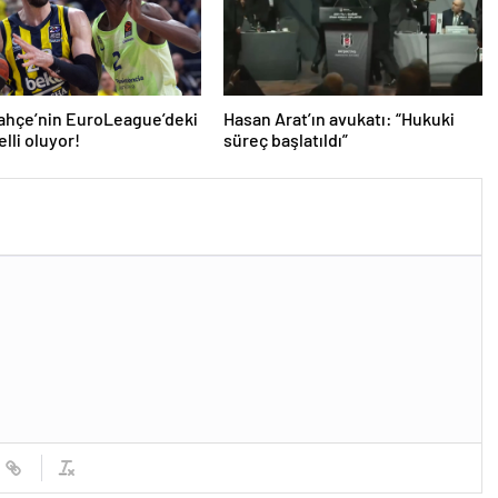
ahçe’nin EuroLeague’deki
Hasan Arat’ın avukatı: “Hukuki
elli oluyor!
süreç başlatıldı”