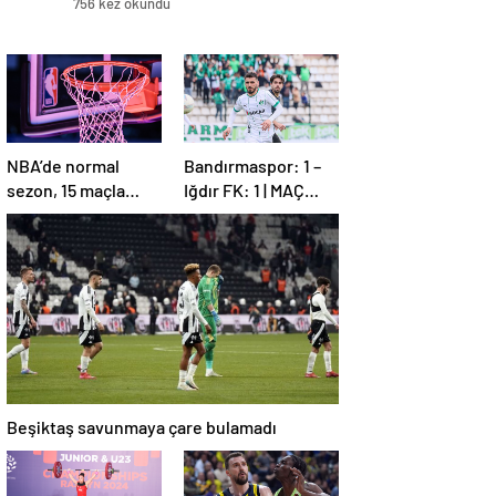
756 kez okundu
NBA’de normal
Bandırmaspor: 1 –
sezon, 15 maçla
Iğdır FK: 1 | MAÇ
sona erdi
SONUCU
Beşiktaş savunmaya çare bulamadı