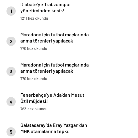
Diabate’ye Trabzonspor
yönetiminden kesik! .
1
1211 kez okundu
Maradona için futbol maçlarında
anma törenleri yapılacak
2
770 kez okundu
Maradona için futbol maçlarında
anma törenleri yapılacak
3
770 kez okundu
Fenerbahçe’ye Ada’dan Mesut
Özil müjdesi!
4
763 kez okundu
Galatasaray’da Eray Yazgan’dan
MHK atamalarına tepki!
5