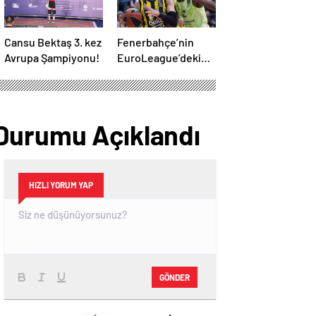
Cansu Bektaş 3. kez
Fenerbahçe’nin
Avrupa Şampiyonu!
EuroLeague’deki
rakibi belli oluyor!
 Durumu Açıklandı
HIZLI YORUM YAP
GÖNDER