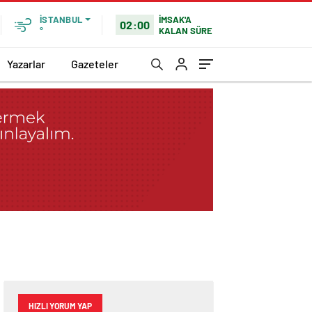
İMSAK'A
İSTANBUL
02:00
KALAN SÜRE
°
Yazarlar
Gazeteler
HIZLI YORUM YAP