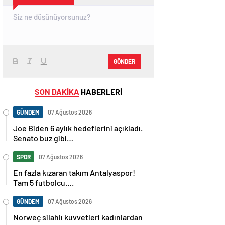
GÖNDER
SON DAKİKA
HABERLERİ
GÜNDEM
07 Ağustos 2026
Joe Biden 6 aylık hedeflerini açıkladı.
Senato buz gibi…
SPOR
07 Ağustos 2026
En fazla kızaran takım Antalyaspor!
Tam 5 futbolcu….
GÜNDEM
07 Ağustos 2026
Norweç silahlı kuvvetleri kadınlardan