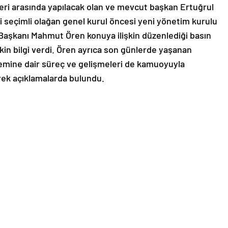
leri arasında yapılacak olan ve mevcut başkan Ertuğrul
ci seçimli olağan genel kurul öncesi yeni yönetim kurulu
u Başkanı Mahmut Ören konuya ilişkin düzenlediği basın
şkin bilgi verdi. Ören ayrıca son günlerde yaşanan
temine dair süreç ve gelişmeleri de kamuoyuyla
ek açıklamalarda bulundu.
gireceği seçimlerde yeni yönetim kurulu şu şekilde
ydar Gedikli, Sami Karaman, Kemal Ertürk, Serkan Kılıç,
n Öztürk, İbrahim Şahinkaya, Derviş Köz, Birhan Emre
 Semih Hekimoğlu”