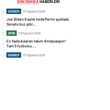
SON DAKİKA
HABERLERİ
GÜNDEM
07 Ağustos 2026
Joe Biden 6 aylık hedeflerini açıkladı.
Senato buz gibi…
SPOR
07 Ağustos 2026
En fazla kızaran takım Antalyaspor!
Tam 5 futbolcu….
GÜNDEM
07 Ağustos 2026
Norweç silahlı kuvvetleri kadınlardan
oluşan özel kuvvetler eğitimlerini
başlattı.
SPOR
07 Ağustos 2026
Cristiano Ronaldo’nun akıllara zarar
tüm kariyerinin istatistiğini çıkardık !
SPOR
07 Ağustos 2026
Galatasaray’a kötü haber! Monaco’dan