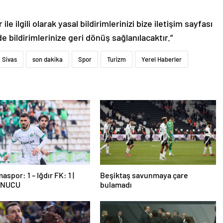
le ilgili olarak yasal bildirimlerinizi bize iletişim sayfası
de bildirimlerinize geri dönüş sağlanılacaktır.”
Sivas
son dakika
Spor
Turizm
Yerel Haberler
spor: 1 – Iğdır FK: 1 |
Beşiktaş savunmaya çare
ONUCU
bulamadı