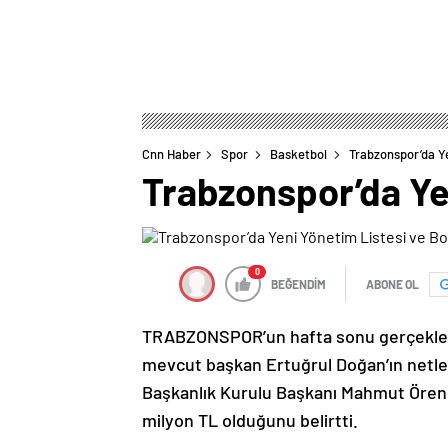
Cnn Haber
Spor
Basketbol
Trabzonspor’da Y
Trabzonspor’da Ye
0
BEĞENDİM
ABONE OL
TRABZONSPOR’un hafta sonu gerçekleşti
mevcut başkan Ertuğrul Doğan’ın netleşe
Başkanlık Kurulu Başkanı Mahmut Ören
milyon TL olduğunu belirtti.