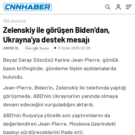
168 okunma
Zelenskiy ile görüşen Biden’dan,
Ukrayna’ya destek mesajı
11 Ocak 2025 02:26
ABONE OL
News
Beyaz Saray Sözcüsü Karine Jean-Pierre, günlük
basın brifinginde, gündeme ilişkin açıklamalarda
bulundu.
Jean-Pierre, Biden’ın, Zelenskiy ile telefonda yaptığı
görüşmede, ABD’nin Ukrayna’nın yanında olmaya
devam edeceğini vurguladığını aktardı.
ABD’nin Rusya’ya yönelik son yaptırımlarını da
değerlendiren Jean-Pierre, Moskova üzerindeki
baskıyı sürdüreceklerini ifade etti.