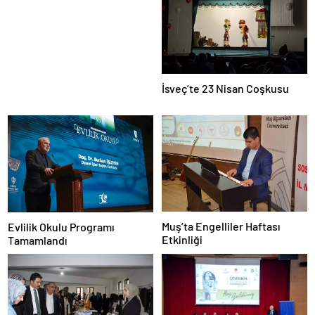
Tabancasına Tam Performans
İsveç’te 23 Nisan Coşkusu
Muş’ta Engelliler Haftası
Evlilik Okulu Programı
Etkinliği
Tamamlandı