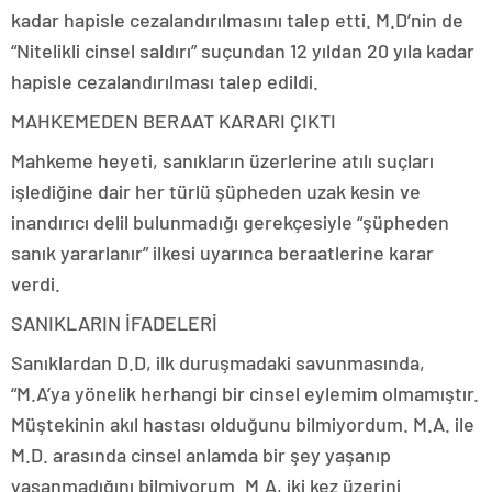
kadar hapisle cezalandırılmasını talep etti. M.D’nin de
“Nitelikli cinsel saldırı” suçundan 12 yıldan 20 yıla kadar
hapisle cezalandırılması talep edildi.
MAHKEMEDEN BERAAT KARARI ÇIKTI
Mahkeme heyeti, sanıkların üzerlerine atılı suçları
işlediğine dair her türlü şüpheden uzak kesin ve
inandırıcı delil bulunmadığı gerekçesiyle “şüpheden
sanık yararlanır” ilkesi uyarınca beraatlerine karar
verdi.
SANIKLARIN İFADELERİ
Sanıklardan D.D, ilk duruşmadaki savunmasında,
“M.A’ya yönelik herhangi bir cinsel eylemim olmamıştır.
Müştekinin akıl hastası olduğunu bilmiyordum. M.A. ile
M.D. arasında cinsel anlamda bir şey yaşanıp
yaşanmadığını bilmiyorum. M.A, iki kez üzerini