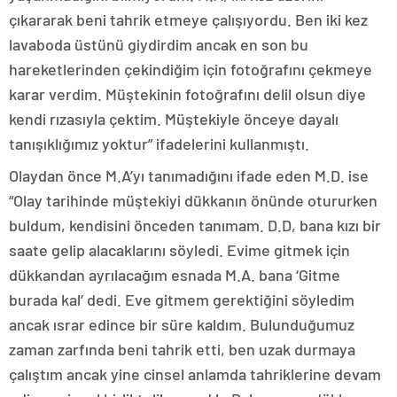
çıkararak beni tahrik etmeye çalışıyordu. Ben iki kez
lavaboda üstünü giydirdim ancak en son bu
hareketlerinden çekindiğim için fotoğrafını çekmeye
karar verdim. Müştekinin fotoğrafını delil olsun diye
kendi rızasıyla çektim. Müştekiyle önceye dayalı
tanışıklığımız yoktur” ifadelerini kullanmıştı.
Olaydan önce M.A’yı tanımadığını ifade eden M.D. ise
“Olay tarihinde müştekiyi dükkanın önünde otururken
buldum, kendisini önceden tanımam. D.D, bana kızı bir
saate gelip alacaklarını söyledi. Evime gitmek için
dükkandan ayrılacağım esnada M.A. bana ‘Gitme
burada kal’ dedi. Eve gitmem gerektiğini söyledim
ancak ısrar edince bir süre kaldım. Bulunduğumuz
zaman zarfında beni tahrik etti, ben uzak durmaya
çalıştım ancak yine cinsel anlamda tahriklerine devam