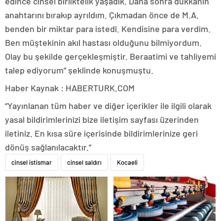
edince cinsel birliktelik yaşadık. Daha sonra dükkanın
anahtarını bırakıp ayrıldım. Çıkmadan önce de M.A.
benden bir miktar para istedi. Kendisine para verdim.
Ben müştekinin akıl hastası olduğunu bilmiyordum.
Olay bu şekilde gerçekleşmiştir. Beraatimi ve tahliyemi
talep ediyorum” şeklinde konuşmuştu.
Haber Kaynak : HABERTURK.COM
“Yayınlanan tüm haber ve diğer içerikler ile ilgili olarak
yasal bildirimlerinizi bize iletişim sayfası üzerinden
iletiniz. En kısa süre içerisinde bildirimlerinize geri
dönüş sağlanılacaktır.”
cinsel istismar
cinsel saldırı
Kocaeli