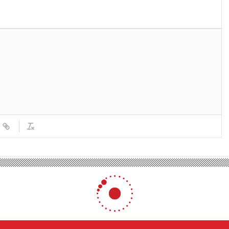
llı Dijital Taşımacılık Yazılımı
.com İle Akıllı Dijital Taşı