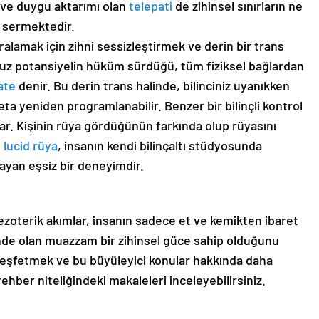
 ve duygu aktarımı olan
telepati
de zihinsel sınırların ne
e sermektedir.
ralamak için zihni sessizleştirmek ve derin bir trans
suz potansiyelin hüküm sürdüğü, tüm fiziksel bağlardan
ate
denir. Bu derin trans halinde, bilinciniz uyanıkken
a yeniden programlanabilir. Benzer bir bilinçli kontrol
r. Kişinin rüya gördüğünün farkında olup rüyasını
n
lucid rüya
, insanın kendi bilinçaltı stüdyosunda
ayan eşsiz bir deneyimdir.
zoterik akımlar, insanın sadece et ve kemikten ibaret
linde olan muazzam bir zihinsel güce sahip olduğunu
i keşfetmek ve bu büyüleyici konular hakkında daha
 rehber niteliğindeki makaleleri inceleyebilirsiniz.