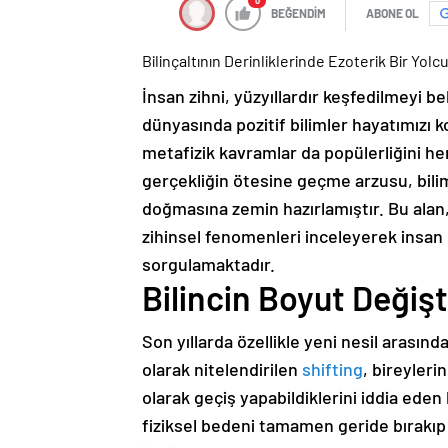
0
BEĞENDİM
ABONE OL
Bilinçaltının Derinliklerinde Ezoterik Bir Yolc
İnsan zihni, yüzyıllardır keşfedilmeyi
dünyasında pozitif bilimler hayatımızı ko
metafizik kavramlar da popülerliğini he
gerçekliğin ötesine geçme arzusu, bilim
doğmasına zemin hazırlamıştır. Bu alan
zihinsel fenomenleri inceleyerek insan p
sorgulamaktadır.
Bilincin Boyut Değişt
Son yıllarda özellikle yeni nesil arasında
olarak nitelendirilen
shifting
, bireyleri
olarak geçiş yapabildiklerini iddia ede
fiziksel bedeni tamamen geride bırakıp