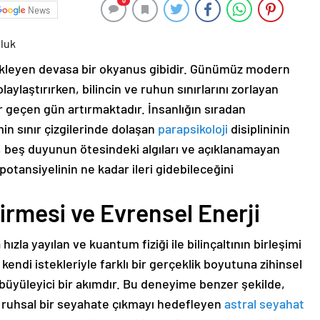
0
News
uluk
 bekleyen devasa bir okyanus gibidir. Günümüz modern
laylaştırırken, bilincin ve ruhun sınırlarını zorlayan
r geçen gün artırmaktadır. İnsanlığın sıradan
in sınır çizgilerinde dolaşan
parapsikoloji
disiplininin
, beş duyunun ötesindeki algıları ve açıklanamayan
otansiyelinin ne kadar ileri gidebileceğini
irmesi ve Evrensel Enerji
 hızla yayılan ve kuantum fiziği ile bilinçaltının birleşimi
n kendi istekleriyle farklı bir gerçeklik boyutuna zihinsel
n büyüleyici bir akımdır. Bu deneyime benzer şekilde,
 ruhsal bir seyahate çıkmayı hedefleyen
astral seyahat