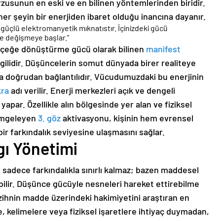
usunun en eski ve en bilinen yöntemlerinden biridir.
er şeyin bir enerjiden ibaret olduğu inancına dayanır.
n güçlü elektromanyetik mıknatıstır. İçinizdeki gücü
de değişmeye başlar."
gerçeğe dönüştürme gücü olarak bilinen
manifest
lgilidir. Düşüncelerin somut dünyada birer realiteye
a doğrudan bağlantılıdır. Vücudumuzdaki bu enerjinin
kra
adı verilir. Enerji merkezleri açık ve dengeli
apar. Özellikle alın bölgesinde yer alan ve fiziksel
simgeleyen
3. göz
aktivasyonu, kişinin hem evrensel
ir farkındalık seviyesine ulaşmasını sağlar.
gı Yönetimi
i sadece farkındalıkla sınırlı kalmaz; bazen maddesel
bilir. Düşünce gücüyle nesneleri hareket ettirebilme
 zihnin madde üzerindeki hakimiyetini araştıran en
de, kelimelere veya fiziksel işaretlere ihtiyaç duymadan,