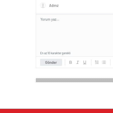
En az 10 karakter gerekli
Gönder
Cnn Haber
Genel
UETDS Nedir ? Uetds.com İle Akı
UETDS Nedir ? Uetds