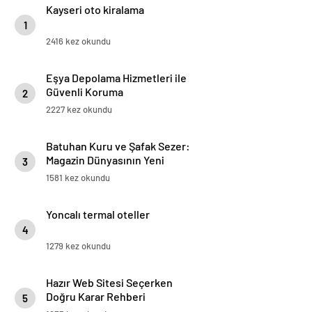
Kayseri oto kiralama
1
2416 kez okundu
Eşya Depolama Hizmetleri ile
Güvenli Koruma
2
2227 kez okundu
Batuhan Kuru ve Şafak Sezer:
Magazin Dünyasının Yeni
3
“Dynamic Duo”su!
1581 kez okundu
Yoncalı termal oteller
4
1279 kez okundu
Hazır Web Sitesi Seçerken
Doğru Karar Rehberi
5