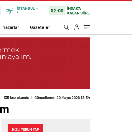
İMSAK'A
İSTANBUL
02:00
KALAN SÜRE
°
Yazarlar
Gazeteler
om
HIZLI YORUM YAP