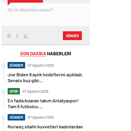
GÖNDER
SON DAKİKA
HABERLERİ
GÜNDEM
07 Ağustos 2026
Joe Biden 6 aylık hedeflerini açıkladı.
Senato buz gibi…
SPOR
07 Ağustos 2026
En fazla kızaran takım Antalyaspor!
Tam 5 futbolcu….
GÜNDEM
07 Ağustos 2026
Norweç silahlı kuvvetleri kadınlardan