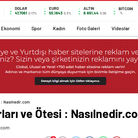
DOLAR
EURO
ALTIN
BITCOIN
47,7061
55,1843
6.691,44
%
0.17%
0.3%
3,06
Ekonomi
Spor
Kadın
Foto Galeri
Videolar
i : Nasılnedir.com
rları ve Ötesi : Nasılnedir.c