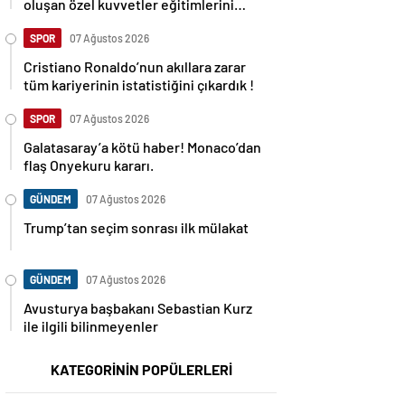
oluşan özel kuvvetler eğitimlerini
başlattı.
SPOR
07 Ağustos 2026
Cristiano Ronaldo’nun akıllara zarar
tüm kariyerinin istatistiğini çıkardık !
SPOR
07 Ağustos 2026
Galatasaray’a kötü haber! Monaco’dan
flaş Onyekuru kararı.
GÜNDEM
07 Ağustos 2026
Trump’tan seçim sonrası ilk mülakat
GÜNDEM
07 Ağustos 2026
Avusturya başbakanı Sebastian Kurz
ile ilgili bilinmeyenler
KATEGORİNİN POPÜLERLERİ