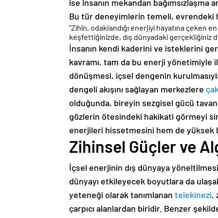
ise insanın mekandan bağımsızlaşma arz
Bu tür deneyimlerin temeli, evrendeki h
"Zihin, odaklandığı enerjiyi hayatına çeken e
keşfettiğinizde, dış dünyadaki gerçekliğiniz 
İnsanın kendi kaderini ve isteklerini 
kavramı, tam da bu enerji yönetimiyle i
dönüşmesi, içsel dengenin kurulmasıyl
dengeli akışını sağlayan merkezlere
ça
olduğunda, bireyin sezgisel gücü tavan y
gözlerin ötesindeki hakikati görmeyi 
enerjileri hissetmesini hem de yüksek b
Zihinsel Güçler ve Al
İçsel enerjinin dış dünyaya yöneltilmes
dünyayı etkileyecek boyutlara da ulaşa
yeteneği olarak tanımlanan
telekinezi
,
çarpıcı alanlardan biridir. Benzer şekil