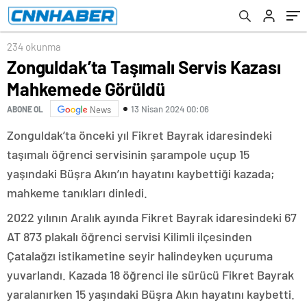
bir adım attı
234 okunma
Zonguldak’ta Taşımalı Servis Kazası
Mahkemede Görüldü
13 Nisan 2024 00:06
ABONE OL
News
Zonguldak’ta önceki yıl Fikret Bayrak idaresindeki
taşımalı öğrenci servisinin şarampole uçup 15
yaşındaki Büşra Akın’ın hayatını kaybettiği kazada;
mahkeme tanıkları dinledi.
2022 yılının Aralık ayında Fikret Bayrak idaresindeki 67
AT 873 plakalı öğrenci servisi Kilimli ilçesinden
Çatalağzı istikametine seyir halindeyken uçuruma
yuvarlandı. Kazada 18 öğrenci ile sürücü Fikret Bayrak
yaralanırken 15 yaşındaki Büşra Akın hayatını kaybetti.