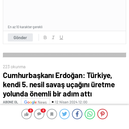
En az 10 karakter gerekli
Gönder
223 okunma
Cumhurbaşkanı Erdoğan: Türkiye,
kendi 5. nesil savaş uçağını üretme
yolunda önemli bir adım attı
12 Nisan 2024 12:00
ABONE OL
News
0
0
0
0
Cumhurbaşkanı ve AK Parti Genel Başkanı Recep
Tayyip Erdoğan, “Türkiye, kendi 5. nesil savaş uçağını