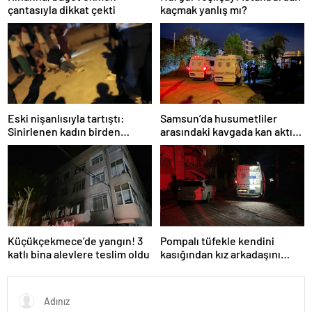
çantasıyla dikkat çekti
kaçmak yanlış mı?
Eski nişanlısıyla tartıştı:
Samsun’da husumetliler
Sinirlenen kadın birden
arasındaki kavgada kan aktı: 7
balkondan atladı!
suç kaydı varmış!
Küçükçekmece’de yangın! 3
Pompalı tüfekle kendini
katlı bina alevlere teslim oldu
kasığından kız arkadaşını
bacağından vurdu