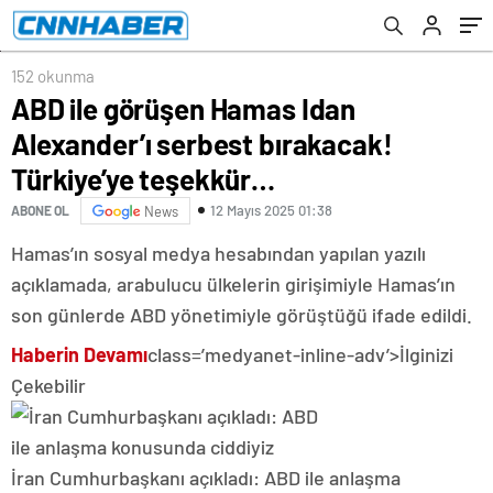
152 okunma
ABD ile görüşen Hamas Idan
Alexander’ı serbest bırakacak!
Türkiye’ye teşekkür…
12 Mayıs 2025 01:38
ABONE OL
News
Hamas’ın sosyal medya hesabından yapılan yazılı
açıklamada, arabulucu ülkelerin girişimiyle Hamas’ın
son günlerde ABD yönetimiyle görüştüğü ifade edildi.
Haberin Devamı
class=’medyanet-inline-adv’>
İlginizi
Çekebilir
İran Cumhurbaşkanı açıkladı: ABD ile anlaşma