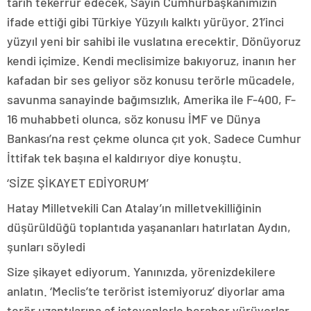
tarih tekerrür edecek, Sayın Cumhurbaşkanımızın
ifade ettiği gibi Türkiye Yüzyılı kalktı yürüyor. 21’inci
yüzyıl yeni bir sahibi ile vuslatına erecektir. Dönüyoruz
kendi içimize. Kendi meclisimize bakıyoruz, inanın her
kafadan bir ses geliyor söz konusu terörle mücadele,
savunma sanayinde bağımsızlık, Amerika ile F-400, F-
16 muhabbeti olunca, söz konusu İMF ve Dünya
Bankası’na rest çekme olunca çıt yok. Sadece Cumhur
İttifak tek başına el kaldırıyor diye konuştu.
‘SİZE ŞİKAYET EDİYORUM’
Hatay Milletvekili Can Atalay’ın milletvekilliğinin
düşürüldüğü toplantıda yaşananları hatırlatan Aydın,
şunları söyledi
Size şikayet ediyorum. Yanınızda, yörenizdekilere
anlatın. ‘Meclis’te terörist istemiyoruz’ diyorlar ama
terör uzantılarına af isteyenlerle beraber yürüyorlar.