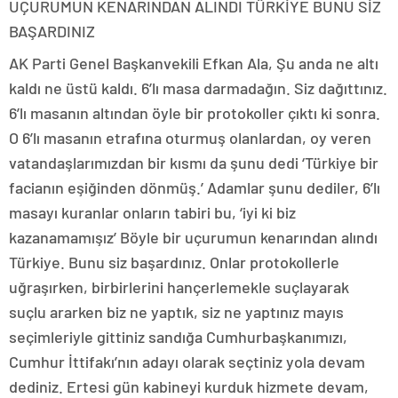
UÇURUMUN KENARINDAN ALINDI TÜRKİYE BUNU SİZ
BAŞARDINIZ
AK Parti Genel Başkanvekili Efkan Ala, Şu anda ne altı
kaldı ne üstü kaldı. 6’lı masa darmadağın. Siz dağıttınız.
6’lı masanın altından öyle bir protokoller çıktı ki sonra.
O 6’lı masanın etrafına oturmuş olanlardan, oy veren
vatandaşlarımızdan bir kısmı da şunu dedi ‘Türkiye bir
facianın eşiğinden dönmüş.’ Adamlar şunu dediler, 6’lı
masayı kuranlar onların tabiri bu, ‘iyi ki biz
kazanamamışız’ Böyle bir uçurumun kenarından alındı
Türkiye. Bunu siz başardınız. Onlar protokollerle
uğraşırken, birbirlerini hançerlemekle suçlayarak
suçlu ararken biz ne yaptık, siz ne yaptınız mayıs
seçimleriyle gittiniz sandığa Cumhurbaşkanımızı,
Cumhur İttifakı’nın adayı olarak seçtiniz yola devam
dediniz. Ertesi gün kabineyi kurduk hizmete devam,