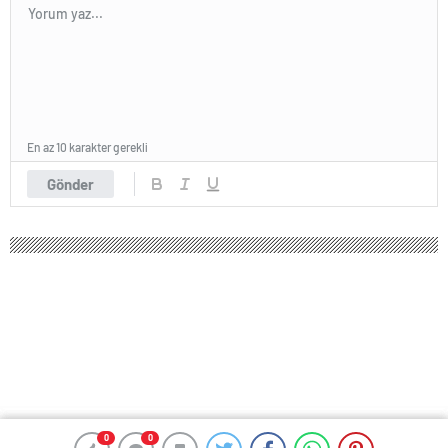
En az 10 karakter gerekli
Gönder
0
0
0
0