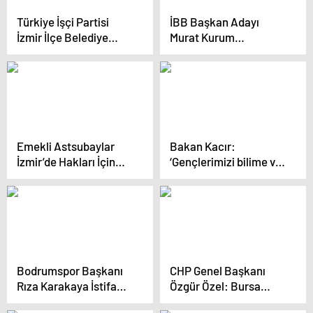
Türkiye İşçi Partisi
İBB Başkan Adayı
İzmir İlçe Belediye
Murat Kurum
Başkan Adayları
Küçükçekmece’de
Tanıtıldı
Miting Düzenledi
Emekli Astsubaylar
Bakan Kacır:
İzmir’de Hakları İçin
‘Gençlerimizi bilime ve
Mücadele Ediyor
teknolojiye
yönlendiriyoruz’
Bodrumspor Başkanı
CHP Genel Başkanı
Rıza Karakaya İstifa
Özgür Özel: Bursa
Etti
Büyükşehir Belediyesi