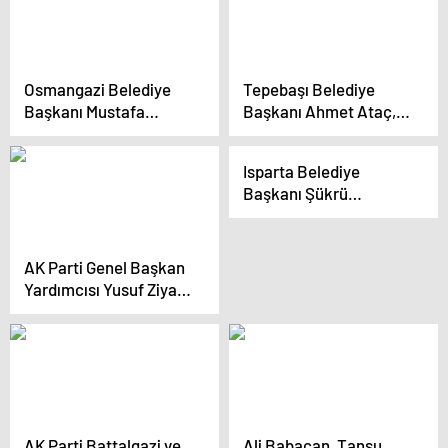
Osmangazi Belediye
Tepebaşı Belediye
Başkanı Mustafa
Başkanı Ahmet Ataç,
Dündar, yeni seçim
Ayşe Ünlüce ile Dernek
ofisini açtı
Ziyaretinde Buluştu
Isparta Belediye
Başkanı Şükrü
Başdeğirmen ASKON İl
Başkanlığını ziyaret
etti
AK Parti Genel Başkan
Yardımcısı Yusuf Ziya
Yılmaz: Muhalefet
İnsanların Hizmetine
Amade Olma
Duygusunu Bir Kenara
Bıraktı
AK Parti Battalgazi ve
Ali Babacan, Tansu