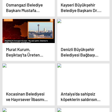
Osmangazi Belediye
Kayseri Büyükşehir
Başkanı Mustafa
Belediye Başkanı Dr.
Dündar, çarşı esnafı ile
Memduh Büyükkılıç
bir araya geldi
Felahiye’de Projelerin
Temel Atma Törenine
Katıldı
Murat Kurum,
Denizli Büyükşehir
Beşiktaş’ta Üreten
Belediyesi Bağbaşı
İstanbul Büyüten
Sosyal Tesisi Temel
Türkiye programında
Atma Töreni
konuştu
Gerçekleştirildi
Kocasinan Belediyesi
Antalya’da sahipsiz
ve Hayırsever İlbasmış
köpeklerin saldırısında
Ailesi, Aile Sağlığı
10 kuzu telef oldu
Merkezi Açılışını