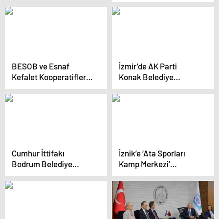
Nebi Hatipoğlu,
Projelerini Tanıttı
BESOB ve Esnaf
İzmir’de AK Parti
Kefalet Kooperatifleri
Konak Belediye
Üyeleriyle Buluştu
Başkan adayı Ceyda
Bölünmez Çankırı,
Konak’ın ticaret
merkezi olma kimliğini
geliştirecek projelerini
tanıttı
Cumhur İttifakı
İznik’e ‘Ata Sporları
Bodrum Belediye
Kamp Merkezi’
Başkan Adayı Mehmet
kazandırılacak
Tosun, Spor
Kulüpleriyle Buluştu