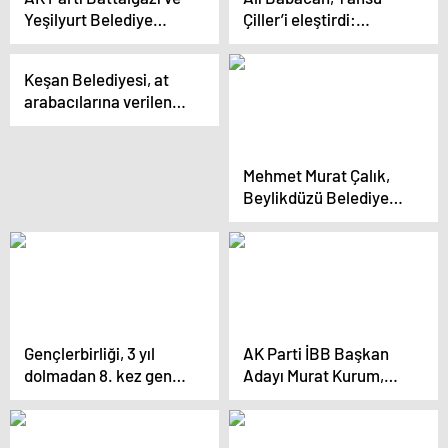
Yeşilyurt Belediye
Çiller’i eleştirdi:
Başkan Adayları Seçim
’90’ların karanlık
Gezilerine Devam
siyasetçilerini
Keşan Belediyesi, at
Ediyor
ekranlardan uzak
arabacılarına verilen
tutun’
sözleri tutmadı
Mehmet Murat Çalık,
Beylikdüzü Belediye
Başkanlığı için seçim
çalışmalarına başladı
Gençlerbirliği, 3 yıl
AK Parti İBB Başkan
dolmadan 8. kez genel
Adayı Murat Kurum,
kurula gidiyor
Yozgatlılar
Buluşması’nda
konuştu