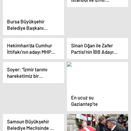
Büyükşehir Belediye
Başkan Adaylarını
Tanıttı
Bursa Büyükşehir
Belediye Başkanı
Alinur Aktaş:
Sözlerimizi Yerine
Hekimhan’da Cumhur
Sinan Oğan ile Zafer
Getirdik
İttifakı’nın adayı MHP’li
Partisi’nin İBB Adayı
Memet
Karamahmutoğlu
Tabaroğulları’nın
birbirine girdi! Özdağ’ın
Soyer: “İzmir tarımı
seçim bürosu açıldı
sağ kolunun tek
hareketimiz bir
kelimelik paylaşımı ise
Cumhuriyet devrimidir”
bomba
En ucuz su
Gaziantep’te
Samsun Büyükşehir
Belediye Meclisinde 55