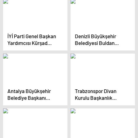
Bursalıların Olacak
İYİ Parti Genel Başkan
Denizli Büyükşehir
Yardımcısı Kürşad
Belediyesi Buldan
Zorlu, Uşak’ta seçim
İtfaiye Hizmet Binası
çalışmalarına destek
Törenle Hizmete Girdi
verdi
Antalya Büyükşehir
Trabzonspor Divan
Belediye Başkanı
Kurulu Başkanlık
Muhittin Böcek,
Seçimi Başladı
Kumluca Belediye
Başkanı Mustafa
Köleoğlu’nun Seçim
Koordinasyon Merkezi