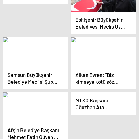
madde karara bağlandı
Eskişehir Büyükşehir
Belediyesi Meclis Üyesi
Mustafa Önder Son
Yolculuğuna Uğurlandı
Samsun Büyükşehir
Alkan Evren: “Biz
Belediye Meclisi Şubat
kimseye kötü söz
Ayı Toplantısında 55
söylemeyiz,
Gündem Maddesi
söylettirmeyiz”
MTSO Başkanı
Karara Bağlandı
Oğuzhan Ata
Sadıkoğlu Belediye
Başkan Adayı
Olmayacak
Afşin Belediye Başkanı
Mehmet Fatih Güven 10