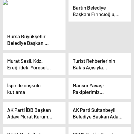
Seçim Koordinasyon
Esnaf Sanatkarlar
Bartın Belediye
Merkezi’ni Açtı
Kredi ve Kefalet
Başkanı Fırıncıoğlu,
Kooperatifi’ni ziyaret
CHP’li adaya sert tepki
etti
gösterdi
Bursa Büyükşehir
Belediye Başkanı
Alinur Aktaş, Yenişehir
ilçesinde hizmetleri
Murat Sesli, Kdz.
Turist Rehberlerinin
anlattı
Ereğli’deki Yöresel
Bakış Açısıyla
Derneklerle Buluştu
Gaziantep Turizm
Çalıştayı Başladı
İspir’de coşkulu
Mansur Yavaş:
kutlama
Rakiplerimiz
yaptıklarımızı örnek
alıyor
AK Parti İBB Başkan
AK Parti Sultanbeyli
Adayı Murat Kurum
Belediye Başkan Adayı
İstanbulspor Kulübü’nü
Ali Tombaş,
Ziyaret Etti
Sultanbeyli’ye 100