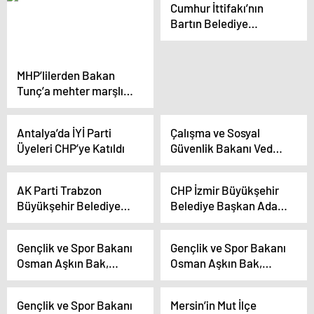
Merkezi’nin açılışını
Cumhur İttifakı’nın
Ediyor
yaptı
Bartın Belediye
Başkan Adayı ve
Projeleri Tanıtıldı
MHP’lilerden Bakan
Tunç’a mehter marşlı,
maytap ve konfetili
karşılama
Antalya’da İYİ Parti
Çalışma ve Sosyal
Üyeleri CHP’ye Katıldı
Güvenlik Bakanı Vedat
Işıkhan: Türkiye
Yüzyılı’na Yakışan Bir İş
AK Parti Trabzon
CHP İzmir Büyükşehir
Kanunu ve Çalışma
Büyükşehir Belediyesi
Belediye Başkan Adayı
Hayatı İçin Elimizden
Başkan Adayı Ahmet
Cemil Tugay
Geleni Yapacağız
Metin Genç, Trabzon’a
Seferihisar’da Balık
Gençlik ve Spor Bakanı
Gençlik ve Spor Bakanı
iki sanat merkezi
Mezatına Katıldı
Osman Aşkın Bak,
Osman Aşkın Bak,
yapacağını söyledi
Bursa’da Spor Tesisi
ailelere çocuklarını
Açılışını Gerçekleştirdi
spora teşvik etmeleri
Gençlik ve Spor Bakanı
Mersin’in Mut İlçe
çağrısında bulundu