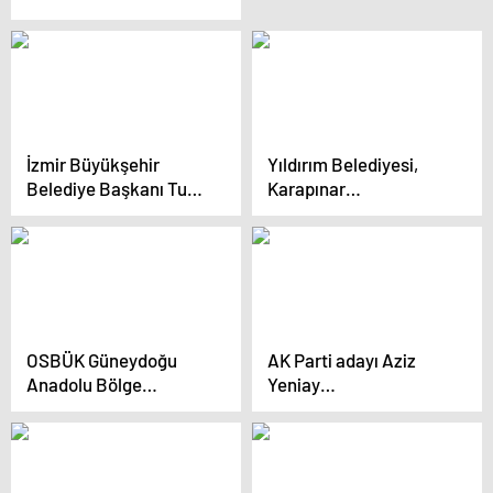
Yıllık Projelerini Anlattı
İzmir Büyükşehir
Yıldırım Belediyesi,
Belediye Başkanı Tunç
Karapınar
Soyer, Yönetim
Mahallesi’nde İmar
Kadrolarıyla Bir Araya
Parseli Tapularını
Geldi
Teslim Etti
OSBÜK Güneydoğu
AK Parti adayı Aziz
Anadolu Bölge
Yeniay
Toplantısı
Küçükçekmece’deki
Gerçekleştirildi
saldırı anını anlattı:
Bana ‘Sizi vuracaklar’
dediler