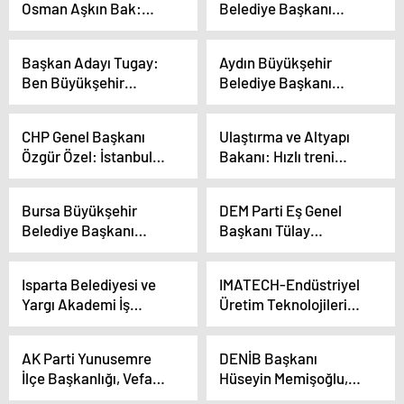
Osman Aşkın Bak:
Belediye Başkanı
Türkiye’de Sporda
Volkan Şeker: ‘Mut
Devrim Var
Belediyesinde kalfalık
Başkan Adayı Tugay:
Aydın Büyükşehir
dönemi bitti artık
Ben Büyükşehir
Belediye Başkanı
ustalık dönemi başladı’
Belediye Başkanı
Çerçioğlu: ‘Onlar vaat
Olursam Siyasi
ederler, biz yaparız’
CHP Genel Başkanı
Ulaştırma ve Altyapı
Konuları Bir Kenara
Özgür Özel: İstanbul
Bakanı: Hızlı treni
Bırakacağım
İttifakını Yine Sandıkta
Cumhurbaşkanımız
Kuracak
buluşturdu
Bursa Büyükşehir
DEM Parti Eş Genel
Belediye Başkanı
Başkanı Tülay
Alinur Aktaş,
Hatimoğulları: ‘AKP
Muhalefet Adayının
iktidarı ekonomiyi
Isparta Belediyesi ve
IMATECH-Endüstriyel
Kentsel Dönüşüm
uçurdu ama
Yargı Akademi İş
Üretim Teknolojileri
İddialarını Eleştirdi
uçurumdan aşağıya
Birliğiyle KPSS Kampı
Fuarı İzmir’de
uçurdu’
Düzenleniyor
Kapılarını Açtı
AK Parti Yunusemre
DENİB Başkanı
İlçe Başkanlığı, Vefa
Hüseyin Memişoğlu,
Yemeği Düzenledi
Türkiye İhracatçılar