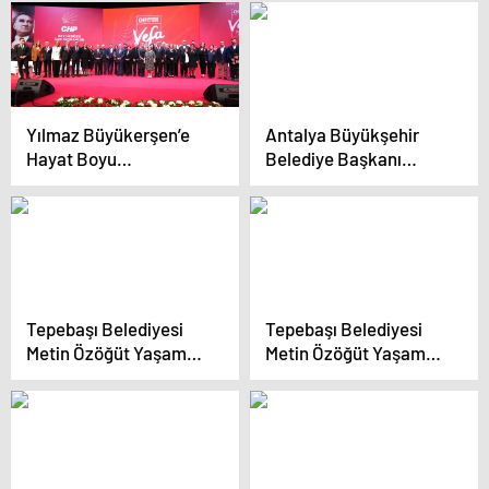
Vatandaşlarla Buluştu
gelsinler biz onlara
veririz zaten’
Yılmaz Büyükerşen’e
Antalya Büyükşehir
Hayat Boyu
Belediye Başkanı
Mükemmeliyet Ödülü
Muhittin Böcek,
Döşemealtı ve
Korkuteli’de Seçim
Koordinasyon
Merkezlerinin Açılışını
Gerçekleştirdi
Tepebaşı Belediyesi
Tepebaşı Belediyesi
Metin Özöğüt Yaşam
Metin Özöğüt Yaşam
Merkezi Açıldı
Merkezi Açıldı