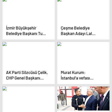
İzmir Büyükşehir
Çeşme Belediye
Belediye Başkanı Tunç
Başkan Adayı Lal
Soyer Gençlerle
Denizli: “Birlikte
Buluştu
Çeşme Diyeceğiz,
Birlikte Türkiye
Diyeceğiz.
AK Parti Sözcüsü Çelik,
Murat Kurum:
CHP Genel Başkanı
İstanbul’a vefası
Özel’i eleştirdi
olmayanlarla
yönetilemez