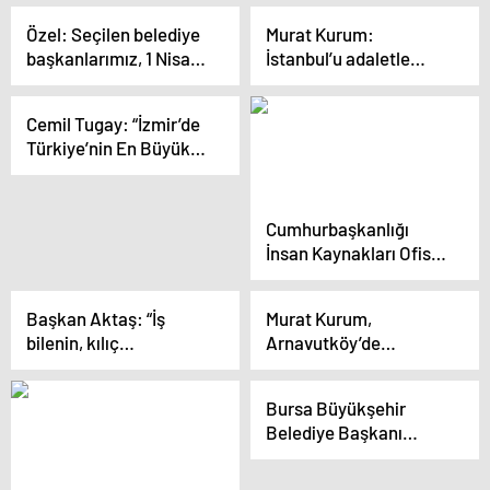
Meclisi’ni temsilen
Özel: Seçilen belediye
Murat Kurum:
Meksika’da temaslarda
başkanlarımız, 1 Nisan
İstanbul’u adaletle
bulundu
günü sabahı
yöneteceğiz
belediyelerinin girişine
Cemil Tugay: “İzmir’de
mal varlıklarını asacak
Türkiye’nin En Büyük
Sivil Toplum
Yerleşkesini
Kuracağım”
Cumhurbaşkanlığı
İnsan Kaynakları Ofisi
tarafından düzenlenen
Ege Kariyer Fuarı
Başkan Aktaş: “İş
Murat Kurum,
başladı
bilenin, kılıç
Arnavutköy’de
kuşananın”
dönüşüm projelerini
anlattı
Bursa Büyükşehir
Belediye Başkanı
Alinur Aktaş: Cumhur
İttifakı belediyeler