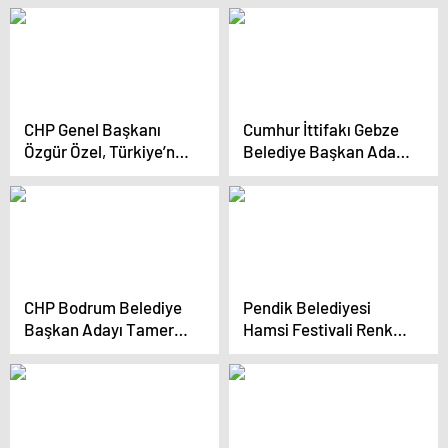
Tütüncü, Alanya’da
Seçim Çalışmalarına
Devam Ediyor
CHP Genel Başkanı
Cumhur İttifakı Gebze
Özgür Özel, Türkiye’nin
Belediye Başkan Adayı
tüm kesimlerini
Zinnur Büyükgöz,
sandıkta birleşmeye
Seçim Beyannamesini
davet etti
Açıkladı
CHP Bodrum Belediye
Pendik Belediyesi
Başkan Adayı Tamer
Hamsi Festivali Renkli
Mandalinci Seçim
Görüntülere Sahne
Koordinasyon Merkezi
Oldu
Açılışını Yaptı