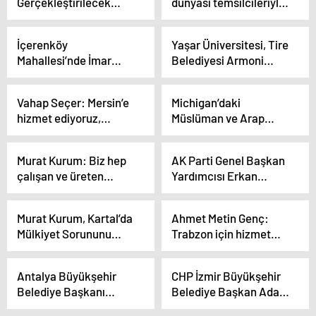
Gerçekleştirilecek
dünyası temsilcileriyle
Runtalya Maratonu İçin
bir araya geldi
Geri Sayım Başladı
İçerenköy
Yaşar Üniversitesi, Tire
Mahallesi’nde İmar
Belediyesi Armoni
Sorunu Çözüldü
Bandosu için belgesel
hazırladı
Vahap Seçer: Mersin’e
Michigan’daki
hizmet ediyoruz,
Müslüman ve Arap
herkes bizim eşit
kökenli Amerikalılar,
yurttaşımız
Biden’ın kaybetmesi
Murat Kurum: Biz hep
AK Parti Genel Başkan
için ‘kararsız oy’
çalışan ve üreten
Yardımcısı Erkan
kullanmaya çağırıyor
taraftayız
Kandemir: ‘Cumhur
İttifakı’nın değer
Murat Kurum, Kartal’da
Ahmet Metin Genç:
birlikteliğinin yanında
Mülkiyet Sorununu
Trabzon için hizmet
duracaklar’
Çözeceğini Söyledi
etme heyecanımız var
Antalya Büyükşehir
CHP İzmir Büyükşehir
Belediye Başkanı
Belediye Başkan Adayı
Muhittin Böcek, Elmalı
Cemil Tugay, Buca