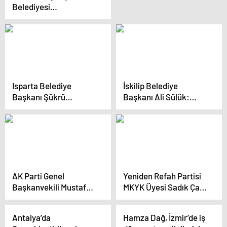
Belediyesi
Beştepe’deki Atıl Spor
Alanını Yeniden
Hizmete Açtı
Isparta Belediye
İskilip Belediye
Başkanı Şükrü
Başkanı Ali Sülük:
Başdeğirmen Yayla
Yaptıklarımız
Mahallesi esnafıyla
yapacaklarımızın
buluştu
teminatıdır
AK Parti Genel
Yeniden Refah Partisi
Başkanvekili Mustafa
MKYK Üyesi Sadık Çat,
Elitaş: ‘Hareketi daha
Adaylığının
da güçlendirmeliyiz’
Engellendiğini Açıkladı
Antalya’da
Hamza Dağ, İzmir’de iş