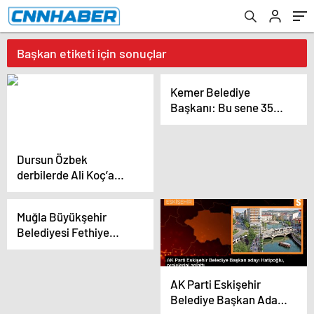
Başkan etiketi için sonuçlar
Kemer Belediye
Başkanı: Bu sene 350
bin İngiliz turist
bekliyoruz
Dursun Özbek
derbilerde Ali Koç’a
üstünlük kurdu
Muğla Büyükşehir
Belediyesi Fethiye
Karaçulha Toptancı
Hali’nde Ürün
Pazarlama Alanı ve
AK Parti Eskişehir
Üretim Tesisi Açtı
Belediye Başkan Adayı