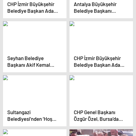
eleştirdi
CHP İzmir Büyükşehir
Antalya Büyükşehir
Belediye Başkan Adayı
Belediye Başkanı
Cemil Tugay, Ege
Muhittin Böcek,
Bölgesi Diyarbakır
Korkuteliler Derneği ve
Dernekleri
Antalya Yörükler
Federasyonu
Derneği’ni ziyaret etti
Buluşmasında Konuştu
Seyhan Belediye
CHP İzmir Büyükşehir
Başkanı Akif Kemal
Belediye Başkan Adayı
Akay’dan videolu
Cemil Tugay: “İzmir’de
mesaj
Yeni Nesil Belediyecilik
Olacak”
Sultangazi
CHP Genel Başkanı
Belediyesi’nden ‘Hoş
Özgür Özel, Bursa’da
Geldin Bebek’ etkinliği
adayını tanıttı