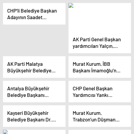
442 bin 800’e yükseldi
CHP’li Belediye Başkan
Adayının Saadet
Partisi’ne Geçişi
Reddedildi
AK Parti Genel Başkan
yardımcıları Yalçın,
Yavuz ve Kandemir,
Sakarya mitinginde
AK Parti Malatya
Murat Kurum, İBB
konuştu Açıklaması
Büyükşehir Belediye
Başkanı İmamoğlu’nun
Başkan Adayı Sami Er
davet iddialarını
Arapgir’de Halkla
yalanladı
Antalya Büyükşehir
CHP Genel Başkan
Buluştu
Belediye Başkanı
Yardımcısı Yankı
Muhittin Böcek,
Bağcıoğlu, şehit
Gazipaşa Belediye
aileleri ve gazilerin
Kayseri Büyükşehir
Murat Kurum,
Başkanı Mehmet Ali
sorunlarına dikkat
Belediye Başkanı Dr.
Trabzon’un Düşman
Yılmaz ile Seçim
çekti
Memduh Büyükkılıç,
İşgalinden Kurtuluş
Koordinasyon
Gece Mesaisine Devam
Programına Katıldı