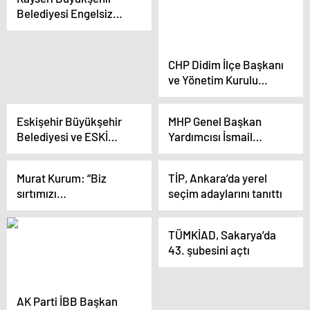
vaatlerini sıraladı
Belediyesi Engelsiz
Çocuk Evleri’nde Özel
Çocuklara Hizmet
Sunuyor
CHP Didim İlçe Başkanı
ve Yönetim Kurulu
Üyeleri İstifa Etti
Eskişehir Büyükşehir
MHP Genel Başkan
Belediyesi ve ESKİ
Yardımcısı İsmail
Genel Müdürlüğü’nde
Özdemir, Talas
İşçilere Yüzde 65 Zam
Belediye Başkanı
Murat Kurum: “Biz
TİP, Ankara’da yerel
Mustafa Yalçın’ın
sırtımızı
seçim adaylarını tanıttı
Hizmetlerini Övdü
Bayrampaşa’ya,
milletimize yaslandık”
TÜMKİAD, Sakarya’da
43. şubesini açtı
AK Parti İBB Başkan