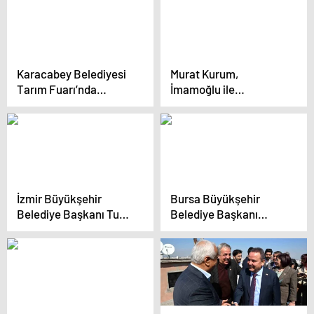
Gerçekleştirdi
Karacabey Belediyesi
Murat Kurum,
Tarım Fuarı’nda
İmamoğlu ile
İhracat Odaklı
televizyon programına
Çalışmalarıyla
çıkmayacağını belirtti
Karacabey’i İhya
Edecek
İzmir Büyükşehir
Bursa Büyükşehir
Belediye Başkanı Tunç
Belediye Başkanı
Soyer, İEKKK’nın 124.
Alinur Aktaş, CHP’nin
toplantısına ev
Bursa Büyükşehir
sahipliği yaptı
Belediyesi Başkan
adayı Mustafa
Bozbey’in seçim
beyannamesini