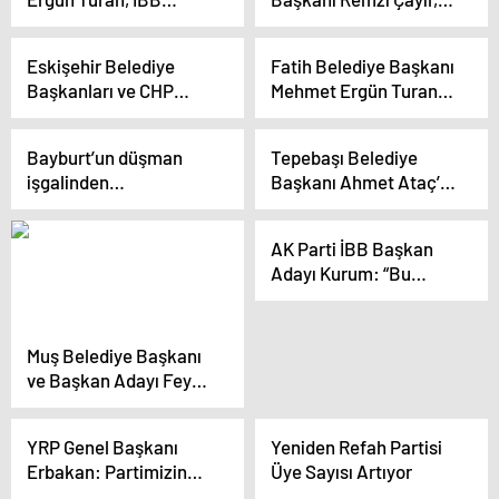
Başkanı İmamoğlu’nun
iktidarı hedef aldı
açılışa davet edildiği
Eskişehir Belediye
Fatih Belediye Başkanı
iddialarını yalanladı
Başkanları ve CHP
Mehmet Ergün Turan,
Adayı Esnaf ve
İBB Başkan Adayları
Sanayicilerle Buluştu
arasındaki davetiye
Bayburt’un düşman
Tepebaşı Belediye
polemiğini
işgalinden
Başkanı Ahmet Ataç’ın
değerlendirdi
kurtuluşunun 106. yıl
Şirintepe
dönümü kutlandı
Mahallesi’ndeki Seçim
AK Parti İBB Başkan
İletişim Merkezi Açıldı
Adayı Kurum: “Bu
Millet Bahçesi’nin ismi
Necmettin Erbakan
Millet Bahçesi
Muş Belediye Başkanı
olmuştur”
ve Başkan Adayı Feyat
Asya, yeni dönem
projelerini açıkladı
YRP Genel Başkanı
Yeniden Refah Partisi
Erbakan: Partimizin
Üye Sayısı Artıyor
üye sayısı 265 binden