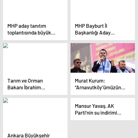
MHP aday tanıtım
MHP Bayburt İl
toplantısında büyük
Başkanlığı Aday
coşku
Tanıtım Toplantısı
Gerçekleştirildi
Tarım ve Orman
Murat Kurum:
Bakanı İbrahim
“Arnavutköy’ümüzün
Yumaklı: Türkiye
derelerini tamamen
Yüzyılının İnşası İçin
ıslah edeceğiz”
Mansur Yavaş, AK
Kararlıyız
Parti’nin su indirimi
mesajını eleştirdi
Ankara Büyükşehir