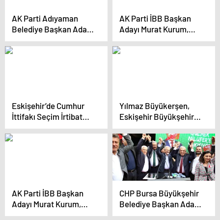
AK Parti Adıyaman
AK Parti İBB Başkan
Belediye Başkan Adayı
Adayı Murat Kurum,
Ziya Polat, 104
Kastamonu’da sel
Projesini Anlattı
felaketinden zarar
gören ilçeleri inşa
ettiklerini söyledi
Eskişehir’de Cumhur
Yılmaz Büyükerşen,
İttifakı Seçim İrtibat
Eskişehir Büyükşehir
Bürosu açıldı
Belediye Başkanlığı’na
veda etti
AK Parti İBB Başkan
CHP Bursa Büyükşehir
Adayı Murat Kurum,
Belediye Başkan Adayı
İstanbul’da
Mustafa Bozbey: ‘Bize