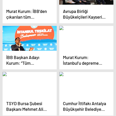
Murat Kurum: İBB’den
Avrupa Birliği
çıkarılan tüm
Büyükelçileri Kayseri’yi
kardeşlerimizi
Ziyaret Etti
görevlerine geri
alacağız
İBB Başkan Adayı
Murat Kurum:
Kurum: “Tüm
İstanbul’u depreme
emekçilerimizin
hazırlıklı hale
tazminatı da teminatı
getireceğiz
da Murat Kurum’dur”
TSYD Bursa Şubesi
Cumhur İttifakı Antalya
Başkanı Mehmet Ali
Büyükşehir Belediye
Ekmekçi 3. kez seçildi
Başkan Adayı Hakan