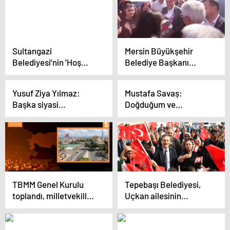
Sultangazi
Mersin Büyükşehir
Belediyesi’nin ‘Hoş
Belediye Başkanı
Geldin Bebek’ etkinliği
Vahap Seçer’in Yenice
gönüllere dokunuyor
Seçim Koordinasyon
Yusuf Ziya Yılmaz:
Mustafa Savaş:
Merkezi Açıldı
Başka siyasi
Doğduğum ve
hareketlerin
büyüdüğüm
incinmişlikleri
toprakların emrinde
kullanması hoş değil
olacağıma söz
veriyorum
TBMM Genel Kurulu
Tepebaşı Belediyesi,
toplandı, milletvekilleri
Uçkan ailesinin
gündem dışı
destekleriyle yeni bir
konuşmalar yaptı
eğitim merkezi açtı