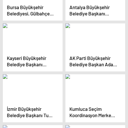
açılışını yaptı
Bursa Büyükşehir
Antalya Büyükşehir
Belediyesi, Gülbahçe
Belediye Başkanı
Mahallesi’nde Sağlık
Muhittin Böcek,
Merkezi Açtı
Kumluca Belediye
Başkanı Mustafa
Köleoğlu’nun Seçim
Koordinasyon Merkezi
açılışını yaptı
Kayseri Büyükşehir
AK Parti Büyükşehir
Belediye Başkanı
Belediye Başkan Adayı
Sivaslı Vatandaşlarla
Sami Er, Doğanyol
Buluştu
ilçesini ziyaret etti
İzmir Büyükşehir
Kumluca Seçim
Belediye Başkanı Tunç
Koordinasyon Merkezi
Soyer, deprem
Açıldı
mağdurlarıyla buluştu