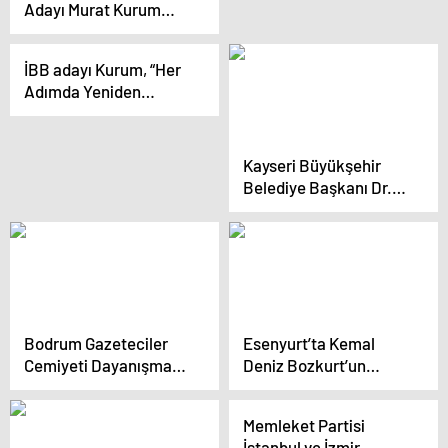
Adayı Murat Kurum
Bayrampaşa’da
konuştu
İBB adayı Kurum, “Her
Adımda Yeniden
İstanbul” programının
tanıtımında konuştu
Açıklaması
Kayseri Büyükşehir
Belediye Başkanı Dr.
Memduh Büyükkılıç,
Avşarlar Buluşması’na
katıldı
Bodrum Gazeteciler
Esenyurt’ta Kemal
Cemiyeti Dayanışma
Deniz Bozkurt’un
Gecesi’nde Zeki Müren
tekrar aday
Unutulmadı
gösterilmemesi
Memleket Partisi
tartışması
İstanbul ve İzmir