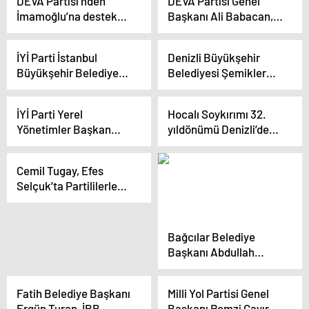
DEVA Partisi’nden
DEVA Partisi Genel
Projeyle Yeni Bir
İmamoğlu’na destek
Başkanı Ali Babacan,
Dönem Başlattı
için Cihan Aslan Özkan
yerel seçimlerin
istifa etti
önemine vurgu yaptı
İYİ Parti İstanbul
Denizli Büyükşehir
Büyükşehir Belediye
Belediyesi Şemikler
Başkan Adayı Buğra
Mahallesi’nde Park ve
Kavuncu, parti içindeki
Halı Sahası Açtı
İYİ Parti Yerel
Hocalı Soykırımı 32.
ayrılıklara tepki
Yönetimler Başkan
yıldönümü Denizli’de
gösterdi
Yardımcısı Cem
anıldı
Karakeçili Partiden
Cemil Tugay, Efes
İstifa Etti
Selçuk’ta Partililerle
Buluştu
Bağcılar Belediye
Başkanı Abdullah
Özdemir, 2024-2029
dönemi için dev
Fatih Belediye Başkanı
Milli Yol Partisi Genel
projeleri açıkladı
Ergün Turan, İBB
Başkanı Remzi Çayır,