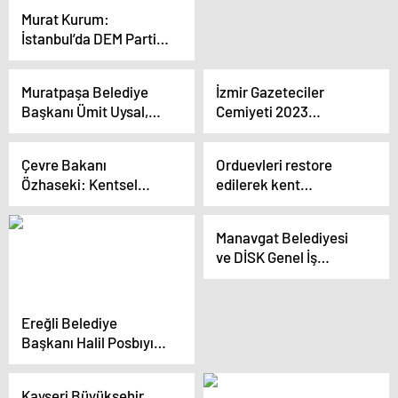
hizmet yaparken
Murat Kurum:
muhalefet sadece algı
İstanbul’da DEM Parti
yapıyor
ile CHP arasındaki
ittifak Kandil ittifakıdır
Muratpaşa Belediye
İzmir Gazeteciler
Başkanı Ümit Uysal,
Cemiyeti 2023
Seçim Koordinasyon
Süleyman Alasya Basın
Merkezi açılışında
Ligi Kupa Töreni Yapıldı
Çevre Bakanı
Orduevleri restore
konuştu
Özhaseki: Kentsel
edilerek kent
dönüşüm için
meydanına
kapılarımız açık
kazandırılacak
Manavgat Belediyesi
ve DİSK Genel İş
Sendikası Arasında
Toplu Sözleşme
İmzalandı
Ereğli Belediye
Başkanı Halil Posbıyık,
çalışmalarını
değerlendirdi ve
Kayseri Büyükşehir