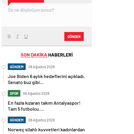
GÖNDER
SON DAKİKA
HABERLERİ
GÜNDEM
06 Ağustos 2026
Joe Biden 6 aylık hedeflerini açıkladı.
Senato buz gibi…
SPOR
06 Ağustos 2026
En fazla kızaran takım Antalyaspor!
Tam 5 futbolcu….
GÜNDEM
06 Ağustos 2026
Norweç silahlı kuvvetleri kadınlardan