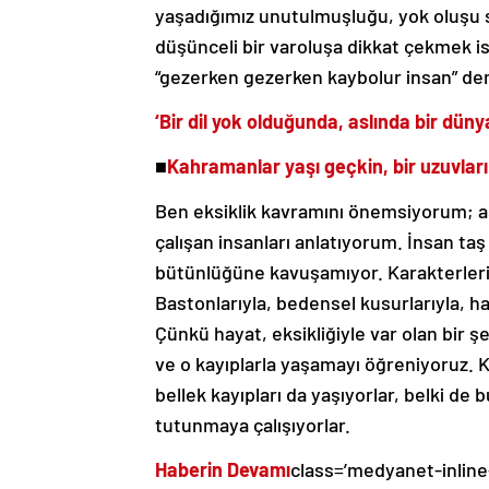
yaşadığımız unutulmuşluğu, yok oluşu s
düşünceli bir varoluşa dikkat çekmek i
“gezerken gezerken kaybolur insan” dem
‘Bir dil yok olduğunda, aslında bir düny
■
Kahramanlar yaşı geçkin, bir uzuvlar
Ben eksiklik kavramını önemsiyorum; as
çalışan insanları anlatıyorum. İnsan taş
bütünlüğüne kavuşamıyor. Karakterlerin ç
Bastonlarıyla, bedensel kusurlarıyla, ha
Çünkü hayat, eksikliğiyle var olan bir 
ve o kayıplarla yaşamayı öğreniyoruz. K
bellek kayıpları da yaşıyorlar, belki de 
tutunmaya çalışıyorlar.
Haberin Devamı
class=’medyanet-inline