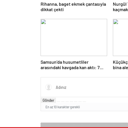
Rihanna, baget ekmek çantasıyla
Nurgül 
dikkat çekti
kaçmak 
Samsun’da husumetliler
Küçükçe
arasındaki kavgada kan aktı: 7
bina al
suç kaydı varmış!
Gönder
En az 10 karakter gerekli