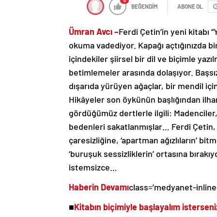
0
BEĞENDİM
ABONE OL
Ümran Avcı –
Ferdi Çetin’in yeni kitabı 
okuma vadediyor. Kapağı açtığınızda bir 
içindekiler şiirsel bir dil ve biçimle ya
betimlemeler arasında dolaşıyor. Başsız
dışarıda yürüyen ağaçlar, bir mendil içi
Hikâyeler son öykünün başlığından ilha
gördüğümüz dertlerle ilgili: Madenciler
bedenleri sakatlanmışlar… Ferdi Çetin, a
çaresizliğine, ‘apartman ağızlıların’ bitm
‘buruşuk sessizliklerin’ ortasına bırak
istemsizce…
Haberin Devamı
class=’medyanet-inline
■
Kitabın biçimiyle başlayalım istersen