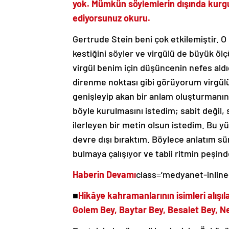
yok. Mümkün söylemlerin dışında kurgu 
ediyorsunuz okuru.
Gertrude Stein beni çok etkilemiştir. O
kestiğini söyler ve virgülü de büyük ölç
virgül benim için düşüncenin nefes aldığı
direnme noktası gibi görüyorum virgül
genişleyip akan bir anlam oluşturmanın a
böyle kurulmasını istedim; sabit değil,
ilerleyen bir metin olsun istedim. Bu y
devre dışı bıraktım. Böylece anlatım sür
bulmaya çalışıyor ve tabii ritmin peşin
Haberin Devamı
class=’medyanet-inline
■
Hikâye kahramanlarının isimleri alışıl
Golem Bey, Baytar Bey, Besalet Bey, N