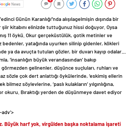
0
News
“Yedinci Günün Karanlığı”nda alışılagelmişin dışında bir
şiir kitabını elinizde tuttuğunuz hissi doğuyor. Oysa
zılmış 11 öykü. Okur gerçeküstülük, gotik metinler ve
 bedenler, yatağında uyurken silinip gidenler, kökleri
nde ya da avuçta tutulan gözler, bir duvarı kayıp odalar…
mla, ‘insanlığın büyük verandasından’ bakıp
, görmezden gelinenler, düşünce suçluları, ruhları ve
z sözle çok dert anlattığı öykülerinde, ‘eskimiş ellerin
ek bilmez söylevlerine, ‘paslı kulakların’ yılgınlığına,
ıyor okuru. Bıraktığı yerden de düşünmeye davet ediyor
-adv’>
iz. Büyük harf yok, virgülden başka noktalama işareti