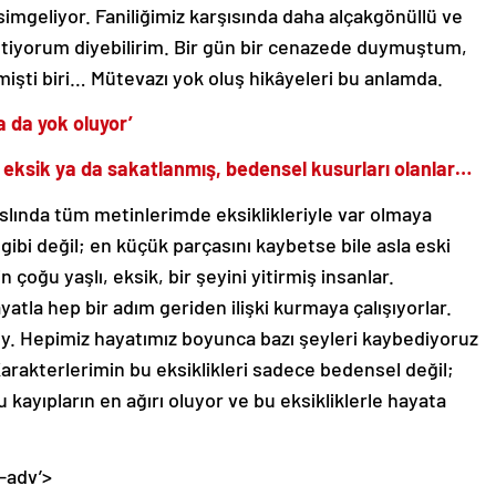
imgeliyor. Faniliğimiz karşısında daha alçakgönüllü ve
stiyorum diyebilirim. Bir gün bir cenazede duymuştum,
işti biri… Mütevazı yok oluş hikâyeleri bu anlamda.
a da yok oluyor’
ı eksik ya da sakatlanmış, bedensel kusurları olanlar…
lında tüm metinlerimde eksiklikleriyle var olmaya
 gibi değil; en küçük parçasını kaybetse bile asla eski
oğu yaşlı, eksik, bir şeyini yitirmiş insanlar.
yatla hep bir adım geriden ilişki kurmaya çalışıyorlar.
şey. Hepimiz hayatımız boyunca bazı şeyleri kaybediyoruz
arakterlerimin bu eksiklikleri sadece bedensel değil;
bu kayıpların en ağırı oluyor ve bu eksikliklerle hayata
-adv’>