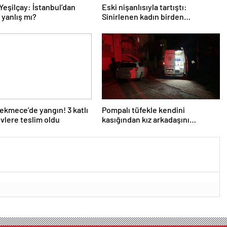
Yeşilçay: İstanbul’dan
Eski nişanlısıyla tartıştı:
yanlış mı?
Sinirlenen kadın birden
balkondan atladı!
kmece’de yangın! 3 katlı
Pompalı tüfekle kendini
evlere teslim oldu
kasığından kız arkadaşını
bacağından vurdu