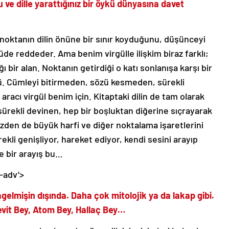
ve dille yarattığınız bir öykü dünyasına davet
 noktanın dilin önüne bir sınır koyduğunu, düşünceyi
üde reddeder. Ama benim virgülle ilişkim biraz farklı;
 bir alan. Noktanın getirdiği o katı sonlanışa karşı bir
ü. Cümleyi bitirmeden, sözü kesmeden, sürekli
racı virgül benim için. Kitaptaki dilin de tam olarak
 sürekli devinen, hep bir boşluktan diğerine sıçrayarak
üzden de büyük harfi ve diğer noktalama işaretlerini
ekli genişliyor, hareket ediyor, kendi sesini arayıp
de bir arayış bu…
-adv’>
agelmişin dışında. Daha çok mitolojik ya da lakap gibi.
evit Bey, Atom Bey, Hallaç Bey…