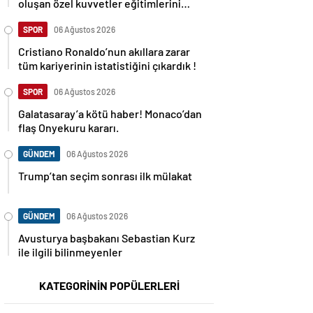
oluşan özel kuvvetler eğitimlerini
başlattı.
SPOR
06 Ağustos 2026
Cristiano Ronaldo’nun akıllara zarar
tüm kariyerinin istatistiğini çıkardık !
SPOR
06 Ağustos 2026
Galatasaray’a kötü haber! Monaco’dan
flaş Onyekuru kararı.
GÜNDEM
06 Ağustos 2026
Trump’tan seçim sonrası ilk mülakat
GÜNDEM
06 Ağustos 2026
Avusturya başbakanı Sebastian Kurz
ile ilgili bilinmeyenler
KATEGORİNİN POPÜLERLERİ