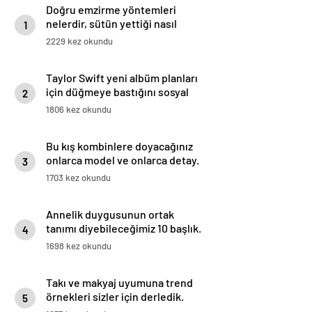
Doğru emzirme yöntemleri
nelerdir, sütün yettiği nasıl
1
anlaşılır?
2229 kez okundu
Taylor Swift yeni albüm planları
için düğmeye bastığını sosyal
2
medyadan duyurdu!
1806 kez okundu
Bu kış kombinlere doyacağınız
onlarca model ve onlarca detay.
3
1703 kez okundu
Annelik duygusunun ortak
tanımı diyebileceğimiz 10 başlık.
4
1698 kez okundu
Takı ve makyaj uyumuna trend
örnekleri sizler için derledik.
5