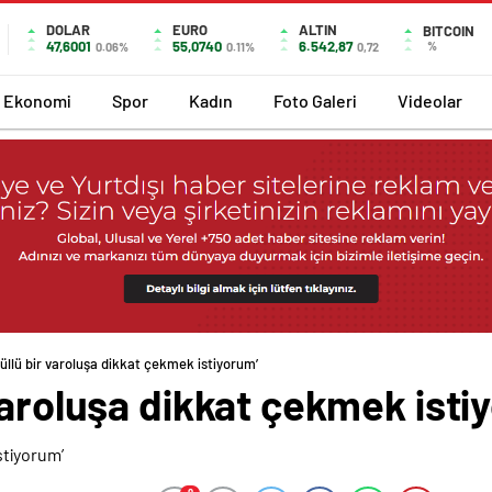
DOLAR
EURO
ALTIN
BITCOIN
47,6001
55,0740
6.542,87
%
0.06%
0.11%
0,72
Ekonomi
Spor
Kadın
Foto Galeri
Videolar
üllü bir varoluşa dikkat çekmek istiyorum’
varoluşa dikkat çekmek isti