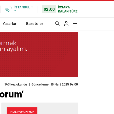
İMSAK'A
İSTANBUL
02:00
KALAN SÜRE
°
Yazarlar
Gazeteler
143 kez okundu
|
Güncelleme: 16 Mart 2025 14:08
yorum’
HIZLI YORUM YAP