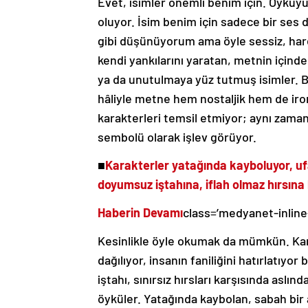
Evet, isimler önemli benim için. Öyküy
oluyor. İsim benim için sadece bir ses d
gibi düşünüyorum ama öyle sessiz, harek
kendi yankılarını yaratan, metnin içind
ya da unutulmaya yüz tutmuş isimler. Ba
hâliyle metne hem nostaljik hem de iron
karakterleri temsil etmiyor; aynı zama
sembolü olarak işlev görüyor.
■
Karakterler yatağında kayboluyor, ufal
doyumsuz iştahına, iflah olmaz hırsına 
Haberin Devamı
class=’medyanet-inline
Kesinlikle öyle okumak da mümkün. Karak
dağılıyor, insanın faniliğini hatırlatı
iştahı, sınırsız hırsları karşısında aslı
öyküler. Yatağında kaybolan, sabah bir 