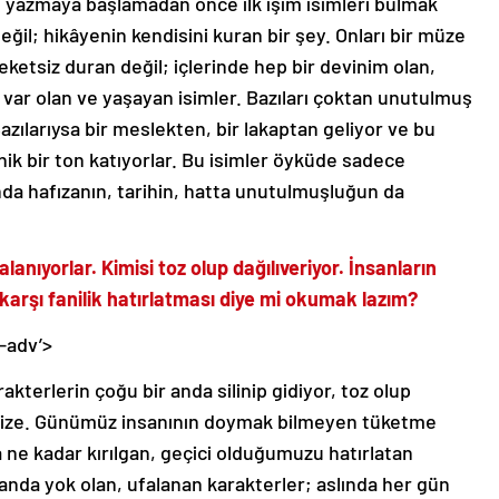
ü yazmaya başlamadan önce ilk işim isimleri bulmak
eğil; hikâyenin kendisini kuran bir şey. Onları bir müze
etsiz duran değil; içlerinde hep bir devinim olan,
e var olan ve yaşayan isimler. Bazıları çoktan unutulmuş
zılarıysa bir meslekten, bir lakaptan geliyor ve bu
ik bir ton katıyorlar. Bu isimler öyküde sadece
nda hafızanın, tarihin, hatta unutulmuşluğun da
anıyorlar. Kimisi toz olup dağılıveriyor. İnsanların
karşı fanilik hatırlatması diye mi okumak lazım?
-adv’>
terlerin çoğu bir anda silinip gidiyor, toz olup
yor bize. Günümüz insanının doymak bilmeyen tüketme
nda ne kadar kırılgan, geçici olduğumuzu hatırlatan
anda yok olan, ufalanan karakterler; aslında her gün