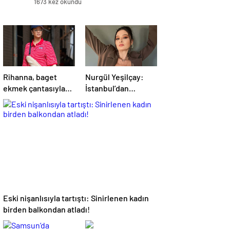
1673 kez okundu
Rihanna, baget
Nurgül Yeşilçay:
ekmek çantasıyla
İstanbul’dan
dikkat çekti
kaçmak yanlış mı?
Eski nişanlısıyla tartıştı: Sinirlenen kadın
birden balkondan atladı!