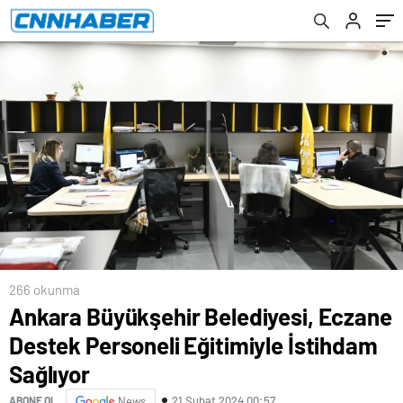
Sağlıyor
açıkladı
266 okunma
Ankara Büyükşehir Belediyesi, Eczane
Destek Personeli Eğitimiyle İstihdam
Sağlıyor
21 Şubat 2024 00:57
ABONE OL
News