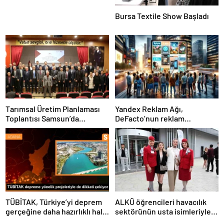
Bursa Textile Show Başladı
Tarımsal Üretim Planlaması
Yandex Reklam Ağı,
Toplantısı Samsun’da
DeFacto’nun reklam
Gerçekleştirildi
başarısında kritik bir rol
oynadı
TÜBİTAK, Türkiye’yi deprem
ALKÜ öğrencileri havacılık
gerçeğine daha hazırlıklı hale
sektörünün usta isimleriyle
getiriyor
buluştu