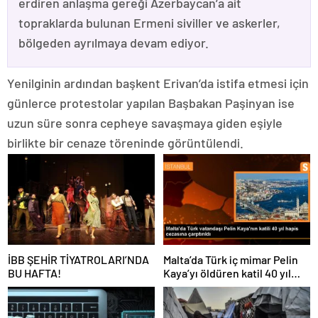
erdiren anlaşma gereği Azerbaycan’a ait
topraklarda bulunan Ermeni siviller ve askerler,
bölgeden ayrılmaya devam ediyor.
Yenilginin ardından başkent Erivan’da istifa etmesi için
günlerce protestolar yapılan Başbakan Paşinyan ise
uzun süre sonra cepheye savaşmaya giden eşiyle
birlikte bir cenaze töreninde görüntülendi.
İBB ŞEHİR TİYATROLARI’NDA
Malta’da Türk iç mimar Pelin
BU HAFTA!
Kaya’yı öldüren katil 40 yıl
hapis cezasına çarptırıldı