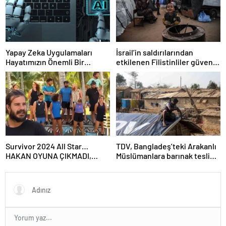
Yapay Zeka Uygulamaları
İsrail’in saldırılarından
Hayatımızın Önemli Bir
etkilenen Filistinliler güvenli
Parçası Haline Geliyor
bir yuva arıyor
Survivor 2024 All Star…
TDV, Bangladeş’teki Arakanlı
HAKAN OYUNA ÇIKMADI,
Müslümanlara barınak teslim
İKİNCİ ELEME ADAYI KİM
etti
OLDU?