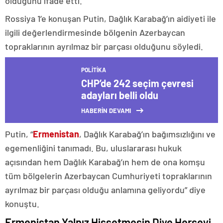
olduğunu ifade etti.
Rossiya 1’e konuşan Putin, Dağlık Karabağ’ın aidiyeti ile
ilgili değerlendirmesinde bölgenin Azerbaycan
topraklarının ayrılmaz bir parçası olduğunu söyledi.
POLITIKA
CHP’de 242 seçim çevresi
adayları belli oldu
HABERİN DEVAMI
Putin, “
Ermenistan
, Dağlık Karabağ’ın bağımsızlığını ve
egemenliğini tanımadı. Bu, uluslararası hukuk
açısından hem Dağlık Karabağ’ın hem de ona komşu
tüm bölgelerin Azerbaycan Cumhuriyeti topraklarının
ayrılmaz bir parçası olduğu anlamına geliyordu” diye
konuştu.
Ermenistan Yalnız Hissetmesin Diye Herşeyi