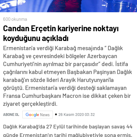
600 okunma
Candan Erçetin kariyerine noktayı
koyduğunu açıkladı
Ermenistan'a verdiği Karabağ mesajında “ Dağlık
Karabağ ve çevresindeki bölgeler Azerbaycan
Cumhuriyeti'nin ayrılmaz bir parçasıdır” dedi. İstifa
çağrılarını kabul etmeyen Başbakan Paşinyan Dağlık
karabağ'ın sözde lideri Arayik Harutyunyan'la
görüştü. Ermenistan'a verdiği desteği saklamayan
Fransa Cumhurbaşkanı Macron ise dikkat çeken bir
ziyaret gerçekleştirdi.
26 Kasım 2020 03:32
ABONE OL
News
Dağlık Karabağ’da 27 Eylül tarihinde başlayan savaş 44
günde Ermenistan’ın tarihi mağlubiyetiyle sona ermiş,