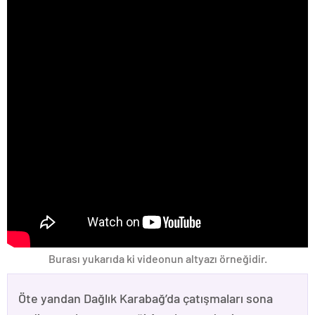
Burası yukarıda ki videonun altyazı örneğidir.
Öte yandan Dağlık Karabağ’da çatışmaları sona