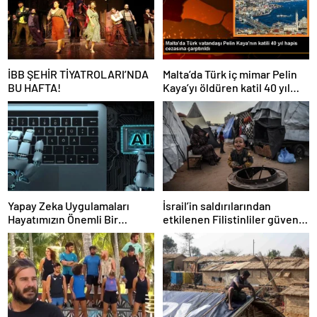
İBB ŞEHİR TİYATROLARI’NDA
Malta’da Türk iç mimar Pelin
BU HAFTA!
Kaya’yı öldüren katil 40 yıl
hapis cezasına çarptırıldı
Yapay Zeka Uygulamaları
İsrail’in saldırılarından
Hayatımızın Önemli Bir
etkilenen Filistinliler güvenli
Parçası Haline Geliyor
bir yuva arıyor