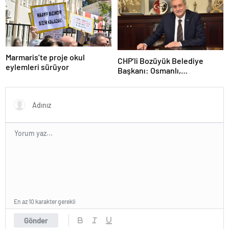
Marmaris’te proje okul
CHP’li Bozüyük Belediye
eylemleri sürüyor
Başkanı: Osmanlı,
topraklarımızı parsel parsel
sattı
En az 10 karakter gerekli
Gönder