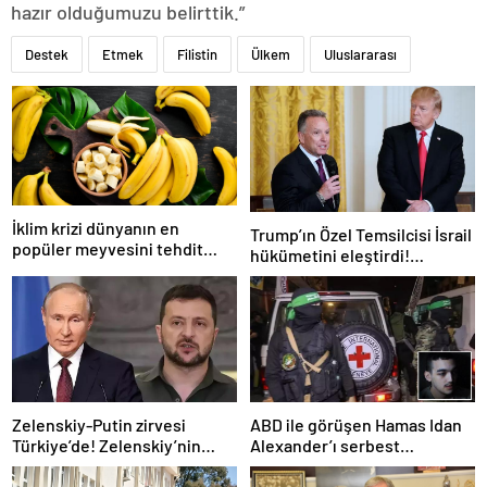
hazır olduğumuzu belirttik.”
Destek
Etmek
Filistin
Ülkem
Uluslararası
İklim krizi dünyanın en
Trump’ın Özel Temsilcisi İsrail
popüler meyvesini tehdit
hükümetini eleştirdi!
ediyor: Yok olma tehlikesi ile
‘Gazze’deki savaşı uzatıyorlar’
karşı karşıya
Zelenskiy-Putin zirvesi
ABD ile görüşen Hamas Idan
Türkiye’de! Zelenskiy’nin
Alexander’ı serbest
çağrısı dünya basınında
bırakacak! Türkiye’ye
teşekkür…