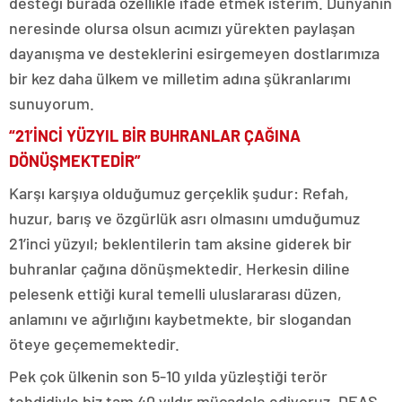
desteği burada özellikle ifade etmek isterim. Dünyanın
neresinde olursa olsun acımızı yürekten paylaşan
dayanışma ve desteklerini esirgemeyen dostlarımıza
bir kez daha ülkem ve milletim adına şükranlarımı
sunuyorum.
“21’İNCİ YÜZYIL BİR BUHRANLAR ÇAĞINA
DÖNÜŞMEKTEDİR”
Karşı karşıya olduğumuz gerçeklik şudur: Refah,
huzur, barış ve özgürlük asrı olmasını umduğumuz
21’inci yüzyıl; beklentilerin tam aksine giderek bir
buhranlar çağına dönüşmektedir. Herkesin diline
pelesenk ettiği kural temelli uluslararası düzen,
anlamını ve ağırlığını kaybetmekte, bir slogandan
öteye geçememektedir.
Pek çok ülkenin son 5-10 yılda yüzleştiği terör
tehdidiyle biz tam 40 yıldır mücadele ediyoruz. DEAŞ