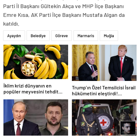
Parti İl Başkanı Gültekin Akça ve MHP İlçe Başkanı
Emre Kısa, AK Parti İlçe Başkanı Mustafa Algan da
katıldı.
Ayaydın
Belediye
Göreve
Marmaris
Muğla
İklim krizi dünyanın en
Trump’ın Özel Temsilcisi İsrail
popüler meyvesini tehdit
hükümetini eleştirdi!
ediyor: Yok olma tehlikesi ile
‘Gazze’deki savaşı uzatıyorlar’
karşı karşıya