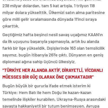
238 milyar dolardan, tam 5 kat artışla, 1 trilyon 118
milyar dolara yükselttik. Ülkemizi satın alma paritesine
göre milli gelir sıralamasında dünyada 11’inci sıraya
çıkarttık.
Geçtiğimiz hafta beşinci nesil savaş uçağımız KAAN’ın
da ilk uçuşunu başarıyla yapmasıyla, artık bu alanda
farklı bir lige yükseldik. Dışişlerinde 163 olan temsilcilik
sayımız, bugün itibarıyla 261’e çıktı. Dünyanın en geniş
diplomasi ağına sahip üçüncü ülkesiyiz.
“TÜRKİYE HER ALANDA AKTİF, DİRAYETLİ, VİCDANLI
MÜESSES BİR GÜÇ OLARAK ÖNE ÇIKMAKTADIR”
Bugün büyük bir gururla ifade etmek isterim ki
Türkiye; Hem Batı ile hem Doğu ile kazan-kazan
temelinde ilişkiler kurabilen, Ukrayna-Rusya arasındaki
savaşta hakkaniyetli bir tutum benimseyen, Avrupa