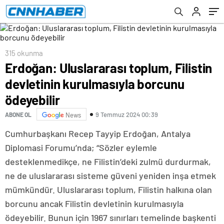
Körfezi’ni temizlemek için gemi gönderdi
315 okunma
Erdoğan: Uluslararası toplum, Filistin
devletinin kurulmasıyla borcunu
ödeyebilir
9 Temmuz 2024 00:39
ABONE OL
News
Cumhurbaşkanı Recep Tayyip Erdoğan, Antalya
Diplomasi Forumu’nda; “Sözler eylemle
desteklenmedikçe, ne Filistin’deki zulmü durdurmak,
ne de uluslararası sisteme güveni yeniden inşa etmek
mümkündür. Uluslararası toplum, Filistin halkına olan
borcunu ancak Filistin devletinin kurulmasıyla
ödeyebilir. Bunun için 1967 sınırları temelinde başkenti