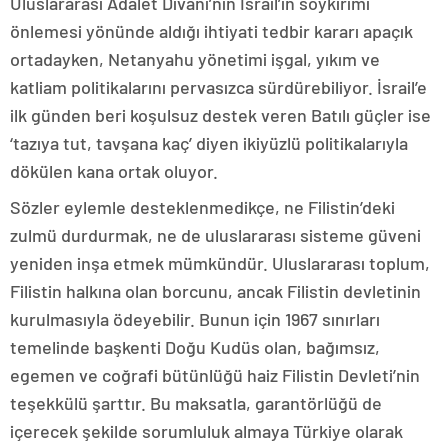
Uluslararası Adalet Divanı’nın İsrail’in soykırımı
önlemesi yönünde aldığı ihtiyati tedbir kararı apaçık
ortadayken, Netanyahu yönetimi işgal, yıkım ve
katliam politikalarını pervasızca sürdürebiliyor. İsrail’e
ilk günden beri koşulsuz destek veren Batılı güçler ise
‘tazıya tut, tavşana kaç’ diyen ikiyüzlü politikalarıyla
dökülen kana ortak oluyor.
Sözler eylemle desteklenmedikçe, ne Filistin’deki
zulmü durdurmak, ne de uluslararası sisteme güveni
yeniden inşa etmek mümkündür. Uluslararası toplum,
Filistin halkına olan borcunu, ancak Filistin devletinin
kurulmasıyla ödeyebilir. Bunun için 1967 sınırları
temelinde başkenti Doğu Kudüs olan, bağımsız,
egemen ve coğrafi bütünlüğü haiz Filistin Devleti’nin
teşekkülü şarttır. Bu maksatla, garantörlüğü de
içerecek şekilde sorumluluk almaya Türkiye olarak