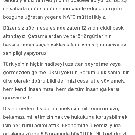
ile sahada göğüs göğüse mücadele edip bu örgütü
bozguna uğratan yegane NATO müttefikiyiz.
Düzensiz göç meselesinde zaten 12 yıldır ciddi baskı
altındayız. Çatışmalardan ve terör örgütlerinin
baskılarından kaçan yaklaşık 4 milyon sığınmacıya ev
sahipliği yapıyoruz.
Türkiye’nin hiçbir hadiseyi uzaktan seyretme veya
görmezden gelme lüksü yoktur. Sorumluluk sahibi bir
ülke olarak; doğru bildiklerimizi cesaretle söylemek,
hem kendi insanımıza, hem de tüm insanlığa karşı
görevimizdir.
Diklenmeden dik durabilmek için milli onurumuzu,
bekamızı, milletimizin hak ve hukukunu koruyabilmek
için her türlü adımı attık. Ekonomide ülkemizi yılda
ortalama yüzde 5,5 oranında büyüttük. Milli gelirimizi